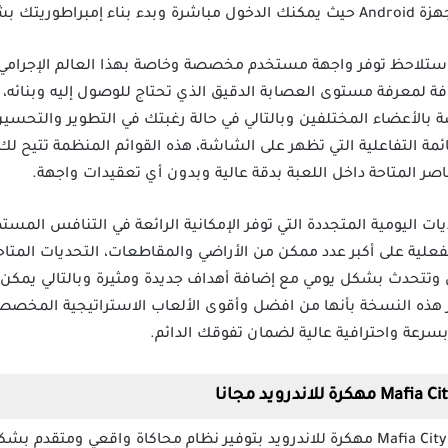
ترافي ومدروس.
تلاحظ توفر واجهة مستخدم مخصصة وخاصة بهذا العالم الإجرامي 
افة لمعرفة مستوى العصابة الدقيق الذي تحتاج للوصول إليه وبنائه،
 بالأعضاء المختلفين وبالتالي في حالة رغبتك في التطوير والتحس
ئمة التفاعلية التي تظهر على الشاشة، هذه القوائم المنظمة تتيح لك
صر المتاحة داخل اللعبة بدقة عالية وبدون أي تعقيدات واجهة.
يات اليومية المتجددة التي توفر الإمكانية الرائعة في التنافس الم
فعلية على أكبر عدد ممكن من الأراضي والمقاطعات، التحديات المتاح
لمافيا Mafia City APK تعمل وتتحدث بشكل يومي مع إضافة أهداف جديدة ومثيرة وبالتال
ز هذه النسخة بأنها من افضل وأقوى الألعاب الاستراتيجية المخصص
بسرعة واحترافية عالية لضمان تفوقك الدائم.
تتميز لعبة Mafia City مهكرة للاندرويد بتوفير نظام محاكاة واقعي و