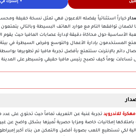
ميل
إشترك في ق
خياراً استثنائياً يفضله اللاعبون فهي تمثل نسخة خفيفة ومحسنة 
ا لضمان توافقها التام مع موارد الهاتف البسيطة وبالتالي يتمتعون 
عبة الأساسية حول محاكاة دقيقة لإدارة عصابات المافيا حيث يقوم الل
تع المستخدمون بإدارة الأعمال والتوسع وفرض السيطرة في بيئة و
تساءلت يوماً كيف تصبح رئيس مافيا حقيقي وتسيطر على المدينة ب
تجربة غنية عن التعريف تماماً حيث تحتوي على عدد ها
 بامتلاكها إمكانيات خاصة ومزايا حصرية تُميزها بشكل واضح عن غير
عالية لكي تستطيع اللعب بصورة أفضل والتمكن من بناء أكبر إمبراطور