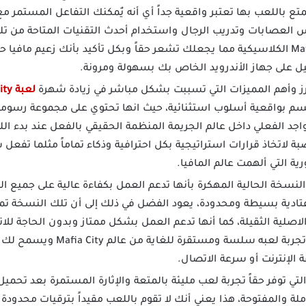
تمتع باللعب بها تعتبر واقعية جداً أي أنه يٌمكنك التفاعل المستمر م
العصابات وتدريب الرجال واستخدام أحدث التقنيات المتاحة من تلك
وشامل يشبه أجواء Mafia Game الكلاسيكية مما يجعلك تشعر حقاً وبكل تأكيد بأنك زعيم
ل على جهاز الأندرويد الخاص بك بسهولة ومرونة.
رز وأهم المميزات التي تسببت بشكل مباشر في زيادة شهرة
لعبة Mafia City مهكرة
تتسم بواقعية أسلوب استثنائية، حيث انها تحتوي على مجموعة رسومات 
جد الفعلي داخل عالم الجريمة المنظمة الحقيقي بالفعل عند بدء الل
بة لاتخاذ قرارات استراتيجية بكل احترافية وذكاء تماماً مثلما تف
ة التي ألهمت عالم المافيا.
النسخة الحالية المهكرة بأنها تدعم العمل بكفاءة عالية على جميع اله
ت عتادية بسيطة ومحدودة، يعود الفضل في ذلك إلى أن تلك النسخ
الاصلية الثقيلة، كما أنها تدعم العمل بشكل ممتاز وبدون الحاجة لل
الإنترنت مما يساهم في توفير تجرب
 الإنترنت أو سرعة الاتصال.
لة والمفتوحة، هذا يعني أنك لا تقوم باللعب مقيداً بترقيات محدودة