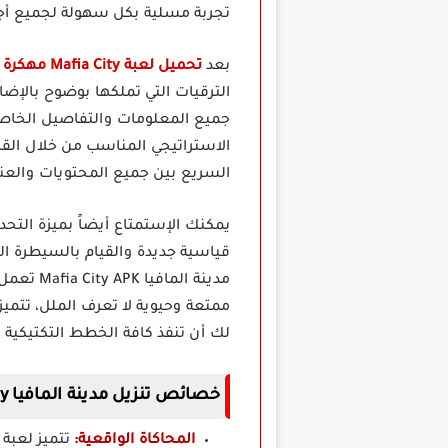
تجربة مسلية بكل سهولة لجميع أجهزة Android حيث يمكنك الدخول مباشرة وبدء بناء إمبراطوريتك بشكل اح
بعد
تحميل لعبة Mafia City مهكرة
س
الترقيات التي تملكها بوضوح بالإض
جميع المعلومات والتفاصيل الخاصة
الاستراتيجي المناسب من خلال القا
السريع بين جميع المحتويات والعنا
يمكنك الإستمتاع أيضاً بميزة التحد
قياسية جديدة والقيام بالسيطرة ال
مدينة ا
ممتعة وحيوية لا تعرف الملل، تتمي
لك أن تنفذ كافة الخطط التكتيكية 
خصائص تنزيل مدينة المافيا Mafia City مهكرة للاندرويد مجانا
المحاكاة الواقعية: