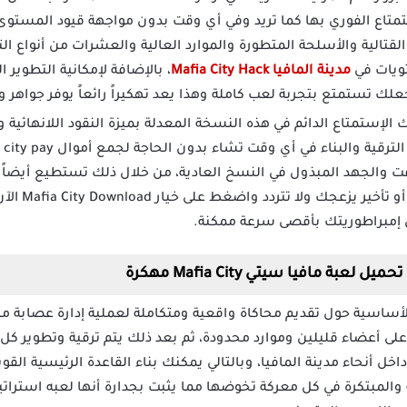
تمتاع الفوري بها كما تريد وفي أي وقت بدون مواجهة قيود المستوى 
 القتالية والأسلحة المتطورة والموارد العالية والعشرات من أنواع ا
ويات في
مدينة المافيا Mafia City Hack
، بالإضافة لإمكانية التطوير 
علك تستمتع بتجربة لعب كاملة وهذا يعد تهكيراً رائعاً يوفر جواهر و
الإستمتاع الدائم في هذه النسخة المعدلة بميزة النقود اللانهائية وا
وقت والجهد المبذول في النسخ العادية، من خلال ذلك تستطيع أيضاً 
سلسة ومتقدمة 
إمبراطوريتك بأقصى سرعة ممكنة.
ة مافيا سيتي Mafia City مهكرة
عبة Mafia City مهكرة الأساسية حول تقديم محاكاة واقعية ومتكاملة لعملية إدارة عص
أعضاء قليلين وموارد محدودة، ثم بعد ذلك يتم ترقية وتطوير كل ع
اخل أنحاء مدينة المافيا، وبالتالي يمكنك بناء القاعدة الرئيسية الق
المبتكرة في كل معركة تخوضها مما يثبت بجدارة أنها لعبه استراتيج