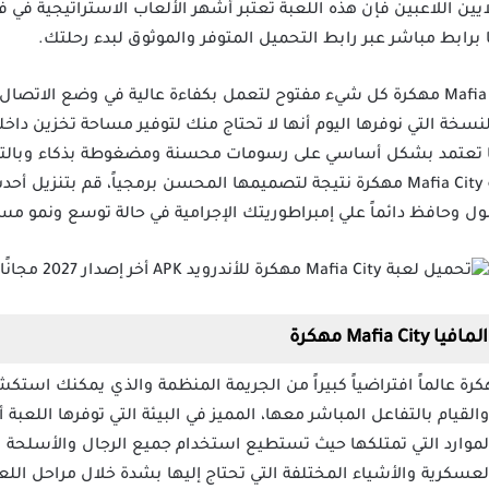
ابط مباشر عبر رابط التحميل المتوفر والموثوق لبدء رحلتك.
تأتي لعبة Mafia City War of Underworld مهكرة كل شيء مفتوح لتعمل بكفاءة عالية في و
لنسخة التي نوفرها اليوم أنها لا تحتاج منك لتوفير مساحة تخزين داخل
ها تعتمد بشكل أساسي على رسومات محسنة ومضغوطة بذكاء وبالتال
للذاكرة العشوائية بعد تحميل لعبة Mafia City مهكرة نتيجة لتصميمها المحسن برمجياً،
ول وحافظ دائماً علي إمبراطوريتك الإجرامية في حالة توسع ونمو مس
Mafi مهكرة
 لك لعبة مافيا سيتي Game مهكرة عالماً افتراضياً كبيراً من الجريمة المنظمة والذي يمكنك
يام بالتفاعل المباشر معها، المميز في البيئة التي توفرها اللعبة أنه
وارد التي تمتلكها حيث تستطيع استخدام جميع الرجال والأسلحة الفت
 العسكرية والأشياء المختلفة التي تحتاج إليها بشدة خلال مراحل اللع