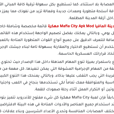
لعصابة بلا استثناء، كما تستطيع بكل سهولة ترقية كافة المباني ا
ضافة أسلحة متطورة ومعدات جديدة وفعالة تزيد من نفوذك مما يعزز
خل أزقة المدينة المظلمة.
يا Mafia City Apk Mod مهكرة
قائمة مخصصة وشاملة خاصة 
ل يومي، وبالتالي يمكنك بفضل تصميم الواجهة إستخدام هذه القائم
إضافة للتعرف الدقيق على جميع أنواع القوات المتطورة المتاحة باللعبة
خدم أن تستطيع الاختيار والمقارنة بسهولة تامة لبناء جيشك الإجر
خاذ قراراتك العسكرية الحاسمة.
فة من المهام الإجرامية المشوقة التي يمكن تنفيذها، كل مهمة من
ريدة التي يجب التغلب عليها بذكاء، وبالتالي يمنحك هذا التنوع الكبي
مناسبة والمتوافقة معك تماماً لكي تستخدمها بنجاح في اللعب واجتي
ن أو التكرار الممل أثناء رحلة صعودك للقمة.
وكما ذكرنا سابقاً فإن لعبة Mafia City مهكرة كل شيء مفتوح للأن
استخدام جميع العناصر والأدوات المتاحة في هذه البيئة الافتراضي
ختلف العصابات المنافسة وتحدي الأعداء الشرسين وبناء علاقات قو