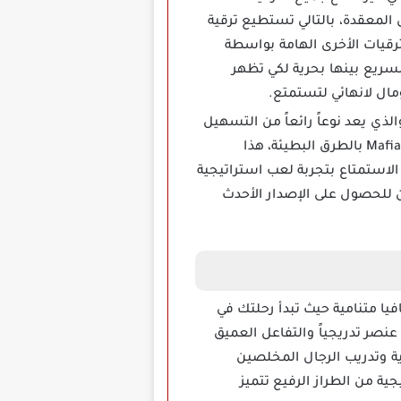
المعقدة، بالتالي تستطيع ترقية
لترقيات الأخرى الهامة بواسطة
السريع بينها بحرية لكي تظهر
مال لانهائي لتستمتع.
لذي يعد نوعاً رائعاً من التسهيل
والدعم حيث تجعلك تستطيع الترقية والبناء في أي وقت تشاء بدون الحاجة لجمع أموال Mafia city pay بالطرق البطيئة، هذا
الاستمتاع بتجربة لعب استراتيجية
دون انقطاع أو تأخير يزعجك ولا تتردد واضغط على خيار Mafia City Download الآن للحصول على الإصدار الأحدث
ابة مافيا متنامية حيث تبدأ رحلتك في
نصر تدريجياً والتفاعل العميق
وية وتدريب الرجال المخلصين
ية من الطراز الرفيع تتميز