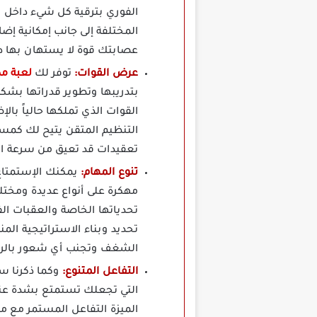
الفوري بترقية كل شيء داخل ا
المختلفة إلى جانب إمكانية إ
عصابتك قوة لا يستهان بها دا
عرض القوات:
توفر لك
لعبة مدينة الماف
بتدريبها وتطوير قدراتها بشك
القوات الذي تملكها حالياً بال
التنظيم المتقن يتيح لك كمست
تعقيدات قد تعيق من سرعة ات
تنوع المهام:
مهكرة على أنواع عديدة ومختل
تحدياتها الخاصة والعقبات الف
تحديد وبناء الاستراتيجية ال
الشغف وتجنب أي شعور بالروتي
التفاعل المتنوع:
التي تجعلك تستمتع بشدة عند 
الميزة التفاعل المستمر مع م