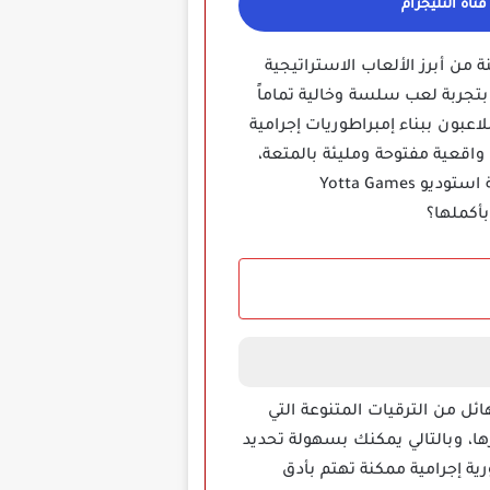
ناة التليجرام
من أبرز الألعاب الاستراتيجية
بتجربة لعب سلسة وخالية تماماً
اعبون ببناء إمبراطوريات إجرامية
اقعية مفتوحة ومليئة بالمتعة،
وبدون الحاجة لاشتراك مدفوع أو اتصال دائم بالإنترنت ستتمتع بأفضل تجربة مافيا تم تطويرها بواسطة استوديو Yotta Games
أكملها؟
ئل من الترقيات المتنوعة التي
ها، وبالتالي يمكنك بسهولة تحديد
ية إجرامية ممكنة تهتم بأدق