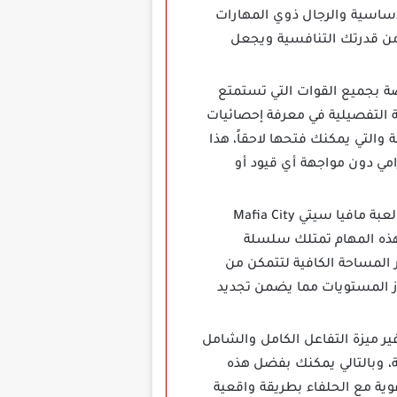
لأساسية والرجال ذوي المهارات
 من قدرتك التنافسية ويجعل
بجميع القوات التي تستمتع
ة التفصيلية في معرفة إحصائيات
 والتي يمكنك فتحها لاحقاً، هذا
امي دون مواجهة أي قيود أو
يمكنك الإستمتاع باستمرار بميزة تنوع المهام المذهلة داخل هذا الإصدار حيث تحتوي لعبة مافيا سيتي Mafia City
 هذه المهام تمتلك سلسلة
ر المساحة الكافية لتتمكن من
از المستويات مما يضمن تجديد
درويد تتميز بتوفير ميزة التفاعل الكامل والشامل
ة، وبالتالي يمكنك بفضل هذه
ية مع الحلفاء بطريقة واقعية