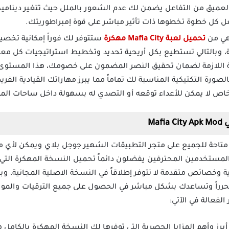
العميق من التفاعل يضمن لك عدم الشعور بالملل حيث تتغير ديناميك
عل كل خطوة تخطوها ذات تأثير مباشر على قوة إمبراطوريتك.
هي من
تحميل لعبة Mafia City مهكرة
ستتوفر لك فوراً إمكانية تخ
ة، وبالتالي تستطيع بكل أريحية تحديد وتخطيط استراتيجيات كل 
ية اللازمة لضمان تحقيق النصر المضمون على خصومك، هذا المستوى
صورة التكتيكية المناسبة لك تماماً مما يبرز مهاراتك القيادية الفر
خاص لا يمكن للأعداء توقعه أو التصدي له بسهولة داخل ساحات الم
Ma
ة متاحة للجميع على متجر التطبيقات الشهير جوجل بلاي ويمكن لأي 
ستخدمين المحترفين يفضلون دائماً تحميل النسخة المهكرة التي ن
ية وخصائص متقدمة لا تتوفر إطلاقاً في النسخة الاصلية المجانية، و
رراً وتساعدك بشكل مباشر في الحصول على جميع الترقيات والموار
لفعالة في الآتي:
برز وأهم المزايا الحصرية التي توفرها لك النسخة المهكرة بالكامل 