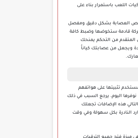
يات اللعب باستمرار بناء على
صيص العصابة بشكل دقيق ومفصل
معركة قادمة ستخوضها وضبط كافة
 المتقدم من التحكم يمنحك
يدة ويجعل من عصابتك كياناً
عارك.
مستخدم تثبيتها على هواتفهم
وفرها اليوم، يرجع السبب في ذلك
بالتالي هذه الإضافات تجعلك
د النادرة بكل سهولة وفي وقت
هي ميزة فتح جميع الترقيات