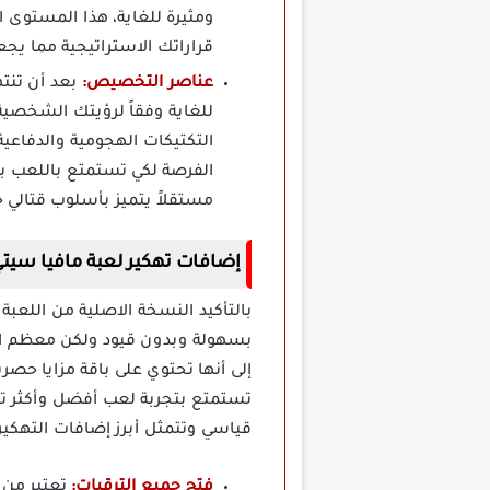
ومثيرة للغاية، هذا المستوى 
قراراتك الاستراتيجية مما يج
عناصر التخصيص:
بعد أن تنت
للغاية وفقاً لرؤيتك الشخصي
التكتيكات الهجومية والدفاع
الفرصة لكي تستمتع باللعب بال
مستقلاً يتميز بأسلوب قتالي 
إضافات تهكير لعبة مافيا سيتي fia City Apk Mod
بالتأكيد النسخة الاصلية من اللعب
بسهولة وبدون قيود ولكن معظم الم
إلى أنها تحتوي على باقة مزايا حصر
تستمتع بتجربة لعب أفضل وأكثر تح
قياسي وتتمثل أبرز إضافات التهكير ا
فتح جميع الترقيات:
تعتبر من أ