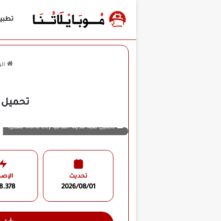
تطبي
الر
تحميل لعبة Mafia City مهكرة للأندروي
تحميل لعبة مدينة المافيا Mafia City مهكرة
تحديث
الإصد
8.378
2026/08/01