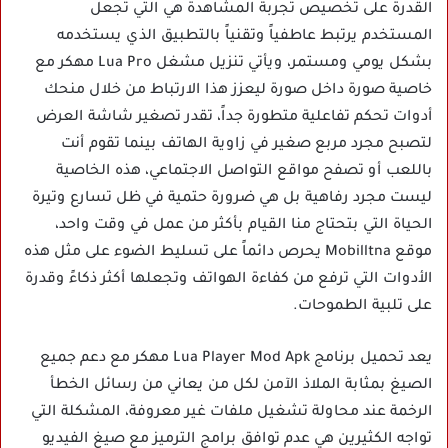
القدرة على تخصيص تجربة المشاهدة هي التي تجعل
المستخدم يرتبط عاطفياً وتقنياً بالتطبيق الذي يستخدمه
بشكل يومي ومستمر، ويأتي تنزيل مشغل Lua Pro مهكر مع
خاصية صورة داخل صورة ليعزز هذا الارتباط من خلال منحك
أدوات تحكم تفاعلية متطورة جداً، تقدر تصغير شاشة العرض
لتصبح مجرد مربع صغير في زاوية الهاتف بينما تقوم أنت
باللعب أو تصفح مواقع التواصل الاجتماعي، هذه الخاصية
ليست مجرد رفاهية بل هي ضرورة حتمية في ظل تسارع وتيرة
الحياة التي بتحتاج منا القيام بأكثر من عمل في وقت واحد،
موقع Mobilltna يحرص دائماً على تسليط الضوء على مثل هذه
الأدوات التي ترفع من كفاءة الهواتف وتجعلها أكثر ذكاءً وقدرة
على تلبية الطموحات.
يعد تحميل برنامج Lua Player Mod Apk مهكر مع دعم جميع
الصيغ بمثابة الملاذ الآمن لكل من يعاني من رسائل الخطأ
الرخمة عند محاولة تشغيل ملفات غير معروفة، المشكلة التي
تواجه الكثيرين هي عدم توافق برامج الترميز مع صيغ الفيديو