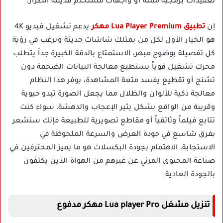
تعقيدات برمجية مملة أو واجهات مستخدم قديمة الطراز.
إن
تطبيق Lua Player Premium مهكر
يدعم تشغيل فيديو 4K
هو الخيار الأول لكل من يمتلك شاشات حديثة ويرغب في رؤية
كل تفصيلة بوضوح مبهر، الاستمتاع بالدقة الكبيرة جداً يتطلب
محرك تشغيل قوياً يستطيع معالجة البيانات الضخمة دون
تشنج أو تقطيع يفسد متعة المشاهدة، يوفر هذا النظام
معالجة ذكية للألوان والظلال مما يجعل الصورة تبدو حيوية
وقريبة من الواقع بشكل يثير الإعجاب والدهشة، سواء كنت
تتابع فيلماً وثائقياً أو مقاطع تصويرية للطبيعة فإنك ستشعر
بفرق شاسع في جودة العرض والسرعة الملحوظة في
الاستجابة، الاهتمام بجودة البكسلات هو ما يميز المحترفين في
صناعة المحتوى المرئي عن غيرهم من الهواة الذين يكتفون
بالجودة العادية.
تنزيل مشغل Lua player Pro مهكر مدفوع