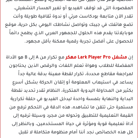
الخاصية توفر قدراً كبيراً من طاقة البطارية وتمنع اللمسات غير
المقصودة التي قد توقف الفيديو أو تغير المسار التشغيلي،
تقدر الآن متابعة بودكاست مرئي أو ندوة ثقافية طويلة وأنت
تضع هاتفك في جيبك وتواصل نشاطك اليومي بكل حرية، موقع
موبايلاتنا يقدم هذه الحلول للجمهور العربي الذي يطمح دائماً
للحصول على أفضل تجربة رقمية ممكنة بأقل مجهود.
إن
مشغل Lark Player Pro مهكر
مع تكرار من A إلى B هو الأداة
المفضلة للطلاب وهواة تعلم اللغات والرقص الذين يحتاجون
لمراجعة مقاطع محددة، تكرار لقطة معينة بدقة عالية جداً
يساعد في استيعاب المعلومة أو إتقان الحركة بشكل أسرع
بكثير من المحاولة اليدوية المتكررة، النظام تقدر تحديد نقطة
البداية والنهاية بلمسة واحدة ليدخل الفيديو في حلقة تكرارية
مستمرة حتى تتقن ما تشاهده، هذه الدقة في التحكم ترفع من
القيمة التعليمية للتطبيق وتحوله من مجرد وسيلة ترفيه إلى
أداة تعليمية قوية ومؤثرة في حياة المستخدمين، وبالنظر إلى
كل هذه الخصائص نجد أننا أمام منظومة متكاملة لا تقبل