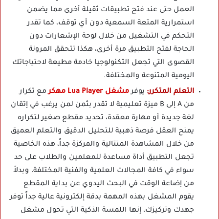
العمل حتى عند فتح تطبيقات ثقيلة أخرى مما يضمن
استمرارية المتعة السمعية دون أي توقف، كما تقدر
التحكم في التشغيل من خلال لوحة الإشعارات دون
الحاجة لفتح التطبيق مرة أخرى، هكذا تتحقق المرونة
القصوى التي تجعل التكنولوجيا خادمة مطيعة لاحتياجاتك
اليومية المتنوعة والمختلفة.
التعلم المتكرر:
يوفر
مشغل Lua Player مهكر
مع تكرار
من A إلى B ميزة تعليمية لا تقدر بثمن لمن يرغب في إتقان
لغة جديدة أو مهارة معقدة، تحديد مقطع صغير لتكراره
يمنح العقل فرصة ذهبية للتحليل الدقيق والتعلم العميق
من خلال المشاهدة المتتالية والمركزة جداً، هذه الخاصية
تجعل التطبيق أداة مساعدة للمعلمين والطلاب على حد
سواء في كافة المجالات العلمية والفنية المختلفة، وبدلاً
من إضاعة الوقت في البحث اليدوي عن بداية المقطع
يقوم المشغل بهذه المهمة بدقة إلكترونية عالية جداً توفر
جهدك وتركيزك، إنها اللمسة الذكية التي تحول مشغل