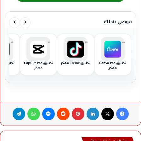
›
‹
موصي به لك
تطبيق Canva Pro
تطبيق TikTok مهكر
تطبيق CapCut Pro
تطبي
مهكر
مهكر
Pro مهكر
فيسبوك
‫X
لينكدإن
بينتيريست
ماسنجر
واتساب
تيلقرام