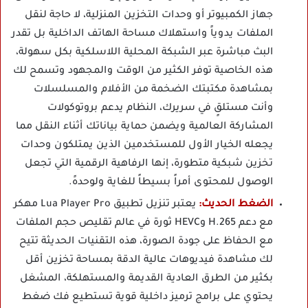
جهاز الكمبيوتر أو وحدات التخزين المنزلية، لا حاجة لنقل
الملفات يدوياً واستهلاك مساحة الهاتف الداخلية بل تقدر
البث مباشرة عبر الشبكة المحلية اللاسلكية بكل سهولة،
هذه الخاصية توفر الكثير من الوقت والمجهود وتسمح لك
بمشاهدة مكتبتك الضخمة من الأفلام والمسلسلات
وأنت مستلقٍ في سريرك، النظام يدعم بروتوكولات
المشاركة العالمية ويضمن حماية بياناتك أثناء النقل مما
يجعله الخيار الأول للمستخدمين الذين يمتلكون وحدات
تخزين شبكية متطورة، إنها الرفاهية الرقمية التي تجعل
الوصول للمحتوى أمراً بسيطاً للغاية ولوحدهً.
الضغط الحديث:
يعتبر تنزيل تطبيق Lua Player Pro مهكر
مع دعم H.265 وHEVC ثورة في عالم تقليص حجم الملفات
مع الحفاظ على جودة الصورة، هذه التقنيات الحديثة تتيح
لك مشاهدة فيديوهات عالية الدقة بمساحة تخزين أقل
بكثير من الطرق العادية القديمة والمستهلكة، المشغل
يحتوي على برامج ترميز داخلية قوية تستطيع فك ضغط