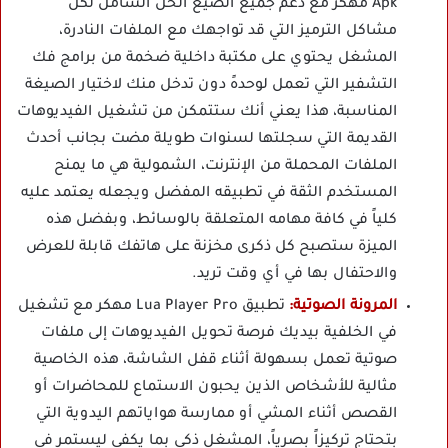
Apk مهكر مع دعم جميع الصيغ الحل الشامل لكل
مشاكل الترميز التي قد تواجهك مع الملفات النادرة،
المشغل يحتوي على مكتبة داخلية ضخمة من برامج فك
التشفير التي تعمل لوحدهً دون تدخل منك لاختيار الصيغة
المناسبة، هذا يعني أنك ستتمكن من تشغيل الفيديوهات
القديمة التي سجلتها لسنوات طويلة مضت بجانب أحدث
الملفات المحملة من الإنترنت، الشمولية هي ما يمنح
المستخدم الثقة في تطبيقه المفضل ويجعله يعتمد عليه
كلياً في كافة مهامه المتعلقة بالوسائط، وبفضل هذه
الميزة ستصبح كل ذكرى مخزنة على هاتفك قابلة للعرض
والاحتفال بها في أي وقت تريد.
المرونة الصوتية:
تطبيق Lua Player Pro مهكر مع تشغيل
في الخلفية بيديك فرصة تحويل الفيديوهات إلى ملفات
صوتية تعمل بسهولة أثناء قفل الشاشة، هذه الخاصية
مثالية للأشخاص الذين يحبون الاستماع للمحاضرات أو
القصص أثناء المشي أو ممارسة هواياتهم اليدوية التي
بتحتاج تركيزاً بصرياً، المشغل ذكي بما يكفي ليستمر في