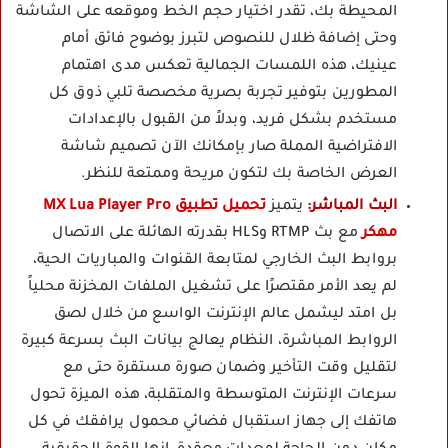
المحيطة بك، تقدر اختيار حجم الخط وموقعه على الشاشة
وحتى إضافة ظلال للنصوص لتبرز بوضوح فائق أمام
عينيك، هذه اللمسات الجمالية تعكس مدى اهتمام
المطورين بتوفير تجربة بصرية مخصصة تلبي ذوق كل
مستخدم بشكل فريد، وبدلاً من القبول بالإعدادات
الافتراضية المملة صار بإمكانك الآن تصميم شاشة
العرض الخاصة بك لتكون مريحة وممتعة للنظر.
البث المباشر:
يتميز
تحميل تطبيق MX Lua Player Pro
مهكر
مع بث RTMP وHLS بقدرته الهائلة على الاتصال
بروابط البث الخارجي لمتابعة القنوات والمباريات الحية،
لم يعد الأمر مقتصرًا على تشغيل الملفات المخزنة محلياً
بل امتد ليشمل عالم الإنترنت الواسع من خلال لصق
الروابط المباشرة، النظام يعالج بيانات البث بسرعة كبيرة
لتقليل وقت التأخير وضمان صورة مستقرة حتى مع
سرعات الإنترنت المتوسطة والمتقلبة، هذه الميزة تحول
هاتفك إلى جهاز استقبال فضائي محمول يرافقك في كل