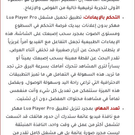
سيطرتك الكاملة، إن التنظيم الجيد للمحتوى هو الخطوة
الأولى لتجربة ترفيهية خالية من الفوضى والإزعاج.
التحكم بالإيماءات:
تطبيق تحميل مشغل Lua Player Pro
مهكر بدون إعلانات بيديك فرصة التحكم في السطوع
ومستوى الصوت بمجرد سحب إصبعك على الشاشة، هذه
الإيماءات الطبيعية تجعل التفاعل مع الفيديو أمراً غريزياً
لا يتطلب البحث عن أزرار صغيرة قد تختفي أثناء العرض،
تقدر البحث عن لقطة معينة بسحب إصبعك يميناً أو
يساراً لترى المشاهد تتحرك أمامك بسرعة البرق حتى تجد
ما تريد، هذه السهولة في التعامل هي ما تميز التطبيقات
الاحترافية التي تراعي راحة اليد وسهولة الوصول، وبفضل
هذه الميزة ستتمكن من تعديل كل شيء وأنت منغمس
تماماً في مشاهدة محتواك المفضل دون أي تشتيت.
تعدد المهام:
بمجرد تنزيل تطبيق Lua Player Pro مهكر
مع نافذة فيديو عائمة ستدرك أن حدود هاتفك قد اتسعت
لتشمل أكثر من عمل في وقت واحد، النافذة المنبثقة
ليست مجرد صورة عائمة بل هي مشغل كامل تقدر من