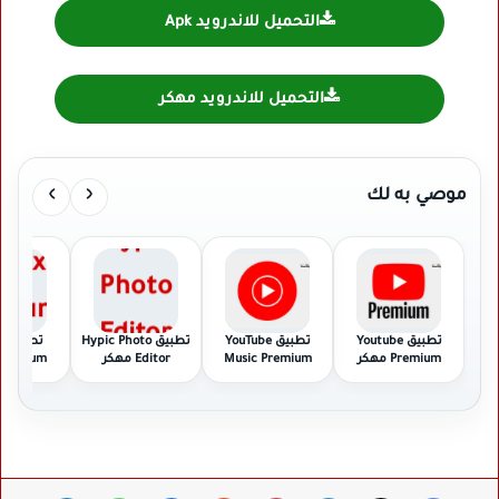
التحميل للاندرويد Apk
التحميل للاندرويد مهكر
›
‹
موصي به لك
تطبيق Youtube
تطبيق YouTube
تطبيق Hypic Photo
تط
Premium مهكر
Music Premium
Editor مهكر
Premium مهك
مهكر
فيسبوك
‫X
لينكدإن
بينتيريست
ماسنجر
واتساب
تيلقرام