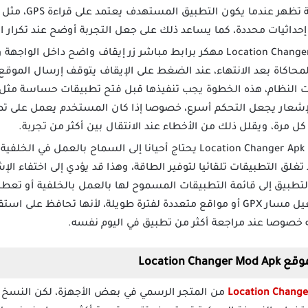
إخفاء شاملة، فائدت
ى إحداثيات محددة، كما يساعد ذلك على جعل التجربة أوضح عند تكرار الا
يوفر تطبيق Location Changer مهكر برابط مباشر زر إيقاف واضح دا
كاة بعد الانتهاء، عند الضغط على الإيقاف يتوقف إرسال الموقع 
 النظام، هذه الخطوة يجب تنفيذها قبل فتح تطبيقات حساسة مثل 
الإشعار يجعل التحكم أسرع، خصوصا إذا كان المستخدم يعمل على تطبيق
كل مرة، ويقلل ذلك من الأخطاء عند الانتقال بين أكثر من تجربة.
برنامج Location Changer Apk Mod يحتاج أحيانا إلى السماح بالعم
غلق التطبيقات تلقائيا لتوفير الطاقة، وهذا قد يؤدي إلى اختفاء ال
تطبيق إلى قائمة التطبيقات المسموح لها بالعمل بالخلفية أو تعطيل
هذه الخطوة ضرورية عند تشغيل مسار GPX أو مواقع متعددة لفترة طويلة، لأنها ت
ته خصوصا عند مراجعة أكثر من تطبيق في اليوم نفسه.
Location
من المتجر الرسمي في بعض الأجهزة، لكن النسخ 