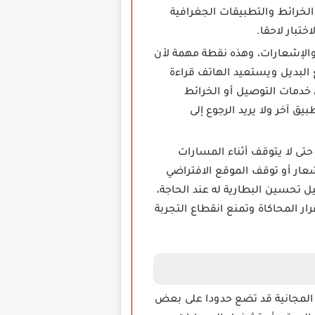
ه الأساسية تظهر عندما يكون التطبيق المستهدف يعتمد على قراءة GPS، مثل الخرائط والتطبيقات الجغرافية
ختبار لاحقا.
خل الواجهة والإشعارات، وهذه نقطة مهمة لأن
البديل ويستعيد الهاتف قراءة
خدمات التوصيل أو الخرائط
 آخر ولا يريد الرجوع إلى
ل في الخلفية حتى لا يتوقف أثناء المسارات
إشعار أو توقف الموقع الافتراضي
 تحسين البطارية له عند الحاجة،
حافظ على استقرار المحاكاة وتمنع انقطاع التجربة
المجانية قد تضع حدودا على بعض