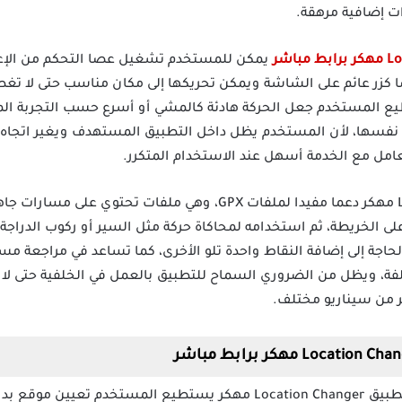
 إضافية مرهقة.
يمكن للمستخدم تشغيل عصا التحكم من الإعدا
ا كزر عائم على الشاشة ويمكن تحريكها إلى مكان مناسب حتى لا تغط
المستخدم جعل الحركة هادئة كالمشي أو أسرع حسب التجربة المط
نفسها، لأن المستخدم يظل داخل التطبيق المستهدف ويغير اتجاه ا
امل مع الخدمة أسهل عند الاستخدام المتكرر.
يقدم تطبيق Location Changer Pro مهكر دعما مفيدا لملفات GPX، وهي 
الخريطة، ثم استخدامه لمحاكاة حركة مثل السير أو ركوب الدراجة، ه
ع الحاجة إلى إضافة النقاط واحدة تلو الأخرى، كما تساعد في مراجعة
لفة، ويظل من الضروري السماح للتطبيق بالعمل في الخلفية حتى لا 
ثر من سيناريو مختلف.
بعد تحميل تطبيق Location Changer مهكر يستطيع المستخدم تع