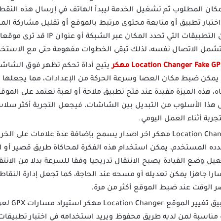
ان المطلوب ثم تشغيل الخدمة ليبدأ الهاتف في إرسال هذه النقطة 
ند اختبار تطبيق أو متابعة محتوى مرتبط بالموقع أو تقليل مشاركة ا
محددة، ومع ذلك يجب فهم أن التطبيقات الت
يتيح أداة تحكم تظهر فوق الشاشة
يمكن ضبط مكان العصا وسرعة الحركة من الإعدادات، مما يجعلها من
، هذه الميزة مفيدة عند فتح تطبيق ملاحة أو لعبة تعتمد على الموق
 هذا الأسلوب من التبديل بين الشاشات، فيجعل التجربة أكثر سلاسة
ربة أثناء العمل اليومي.
برنامج Location Changer مهكر اخر اصدار يسمح بإضافة عدة علامات 
ه المستخدم، يمكن استخدام هذه الفكرة لمحاكاة طريق قصير أو اخت
عيل وضع القيادة يصبح الانتقال تدريجيا وفقا للسرعة بدلا من الانتق
ارا جاهزا يمكن تعديله أو مسحه عند الحاجة، كما تجعل إدارة النقاط ا
ر الوقت عند ضبط الموقع أكثر من مرة.
يدعم تطبيق
مناسبة لمن لديه طريق محفوظ ويريد استخدامه في اختبار تطبيقات ال