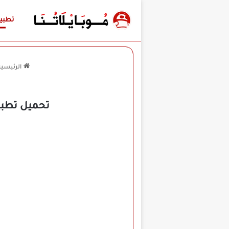
تطبي
الرئيسية
تحميل تطبيق Location Changer مهكر للأندرويد APK أخر إص