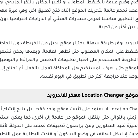
 وضع علامة بالضغط المطول، أو تكبير المكان بالنقر المزدوج، أو 
عصا تحكم عائمة لتحريك الموقع أثناء فتح تطبيق آخر، وهي ميزة مهمة
ط، ومع دعم ملفات GPX يصبح التطبيق مناسبا لعرض مسارات المشي أو الدراجات افتر
بين أكثر من تجربة.
Location Ch مهكر للاندرويد يوفر طريقة سهلة لاختيار موقع بديل من الخريطة دون ال
الضغط على المكان المطلوب حتى تظهر العلامة، وبعدها يمكن تشغيل 
موقع حتى يعرف المستخدم هل المحاكاة تعمل بالفعل أم تحتاج إلى
صا عند مراجعة أكثر من تطبيق في اليوم نفسه.
 للاندرويد
برنامج تغيير الموقع Location Changer Apk Mod لا يعتمد على تثبيت موقع واحد فقط، 
ني بالثواني حتى ينتقل الموقع من علامة إلى أخرى، كما يمكن استخ
 الميزة تفيد المطورين ومن يراجعون تطبيقات تعتمد على الحركة، لأن
تحديث إذا دخل الهاتف في وضع السكون أو قيّدت البطارية عمل التطبي