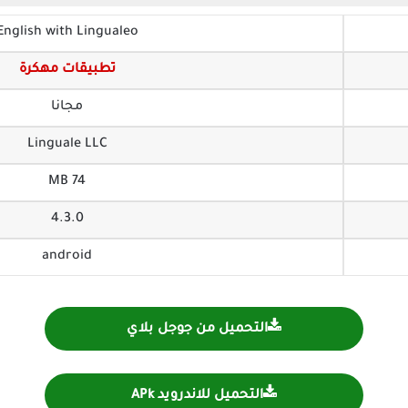
English with Lingualeo
تطبيقات مهكرة
مجانا
Linguale LLC‏
74 MB
4.3.0
android
التحميل من جوجل بلاي
التحميل للاندرويد APk