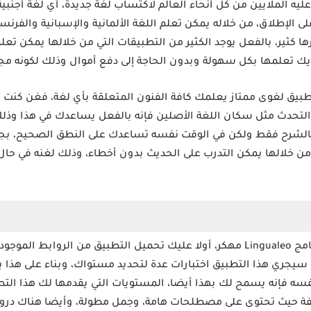
ي يعتمد عليه الملايين من كل أنحاء العالم لاكتساب لغة جديدة، أي لغة أجنبي
لإطلاق، من خلاله يمكن تعلم اللغة الألمانية والإسبانية والفرنسية 
رها كثير، بالفعل يوجد الكثير من التطبيقات التي من خلالها يمكن تع
ديك تعلمها بكل سهولة وبدون الحاجة إلى دفع أموال وذلك لكونه مجا
Lingualeo Mod  مهكر تطبيق لغوى ممتاز يعلمك كافة الفنون المتعلقة بأي لغة، ف
 التحدث مثل سكان اللغة الأصلين فإنه بالفعل يساعدك في هذا وذلك
بالشرح فقط ولكن في الوقت نفسه تساعدك على النطق الصحيح، بجانب
جودة به، والتي من خلالها يمكن التدرب على الحديث بدون أخطاء، وذلك لغنه ف
بخطوات بسيطة تقدر استخدام برنامج Lingualeo مهكر، أولا عليك تحميل التطبيق من 
ا، سيجري هذا التطبيق اختبارات عدة لتحديد مستواك، وبناء على هذا 
نفسه فإنه يسمح لك بهذا أيضا، المستويات التي يقدمها لك هذا ا
 حيث تحتوى على مصطلحات هامة، وجمل مطولة، وأيضا هناك دروس