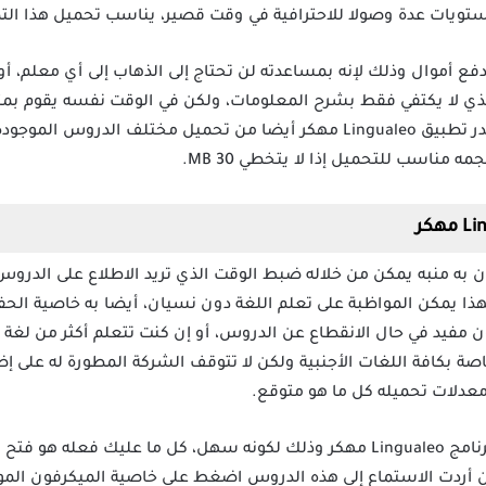
ويات عدة وصولا للاحترافية في وقت قصير، يناسب تحميل هذا التطب
ك برنامج Lingualeo مهكر دفع أموال وذلك لإنه بمساعدته لن تحتاج إلى الذهاب إلى أي
والذي لا يكتفي فقط بشرح المعلومات، ولكن في الوقت نفسه يقوم 
خلال إجراء المزيد من الاختبارات، تقدر تطبيق Lingualeo مهكر أيضا من تحميل
ه مناسب للتحميل إذا لا يتخطي 30 MB.
مهكر
 برنامج Lingualeo مهكر أن به منبه يمكن من خلاله ضبط الوقت الذي تريد الاطلاع عل
هذا يمكن المواظبة على تعلم اللغة دون نسيان، أيضا به خاصية الح
مفيد في حال الانقطاع عن الدروس، أو إن كنت تتعلم أكثر من لغة 
اصة بكافة اللغات الأجنبية ولكن لا تتوقف الشركة المطورة له على 
عدلات تحميله كل ما هو متوقع.
لن تواجه أي مشكلة في استخدام برنامج Lingualeo مهكر وذلك لكونه سهل، كل ما عليك
أردت الاستماع إلى هذه الدروس اضغط على خاصية الميكرفون الموج