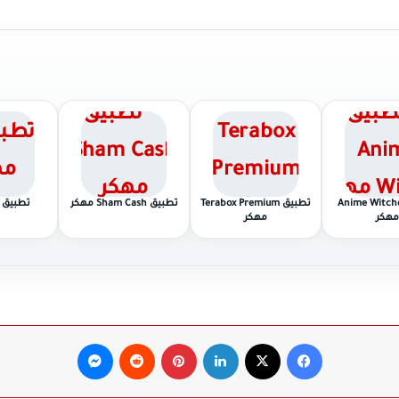
يق Anime Witcher
تطبيق Terabox Premium
تطبيق Sham Cash مهكر
تطبيق HiTv مهكر
مهكر
مهكر
فيسبوك
‫X
لينكدإن
بينتيريست
ماسنجر