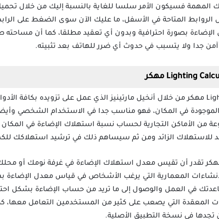
الروابط المتاحة في الأسفل، ما عليك الآن سوى الضغط على الراب
لإضاءة بصورة احترافية وبدون أي تعقيد مطلقا، كما أن مساحته 
من جدا ولا يتسبب في حدوث أي ضرر للهاتف بعد تثبيته.
تم تطوير تطبيق Lighting Calculations مهكر من خلال أنخيل مارتينيز الذي عمل على تزويده بك
موجودة في المكان، فهو مناسب جدا في الاستخدام الشخصي وأيضا 
ة من الأماكن التجارية لحساب نسبة استهلاك الإضاءة في المكان
د للاستهلاك الزائد ومن ثم سيساهم ذلك في ترشيد استهلاكك للكه
تطبيق Lighting Calculations مهكر تقدر أن تقيس معدل استهلاك الإضاءة في غرفة نومك
إنشاءات المعمارية التي يرغب الأشخاص في قياس معدل الإضاءة به
عدتك في العمل والوصول إلى ما تريد من حساب الإضاءة بشكل احترا
قات المعقدة التي يصعب على كثير من المستخدمين التعامل معها، كم
 تجدها في نسخة التطبيق الأصلية.