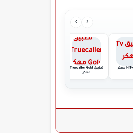
›
‹
تطبيق Truecaller Gold
تطبيق Gemmy AI مهكر
ت
مهكر
Premium م