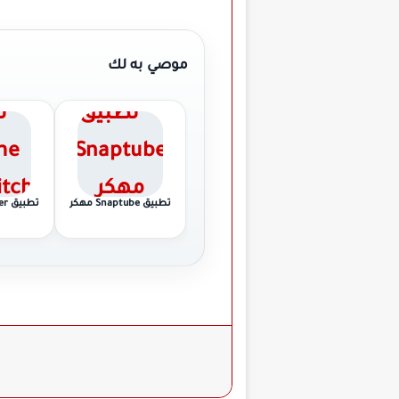
موصي به لك
تطبيق Snaptube مهكر
تطب