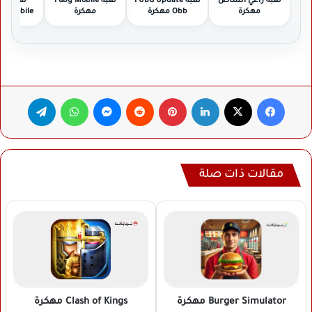
لعبة راعي الشاص
لعبة PUBG Update
لعبة Pubg Mobile
لعبة
مهكرة
Obb مهكرة
مهكرة
or Mobile
مهكر
فيسبوك
‫X
لينكدإن
بينتيريست
ماسنجر
واتساب
تيلقرام
مقالات ذات صلة
Clash of Kings
مهكرة
Burger Simulator
مهكرة