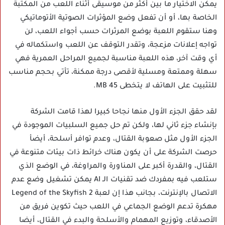
يمكن الاختيار ما بين أكثر من موسيقى أثناء اللعب من المكتبة
الخاصة بها، أو أن تفعل وضع المؤثرات الصوتية الأتوماتيكي
وهنا ستقوم اللعبة بوضع المرثرات حسب أجواء اللعب، لن
تواجه إعلانات مزعجة، وتقدر التوقف عن اللعب واستكماله في
أي وقت آخر، هذه اللعبة مناسبة لجميع المراحل العمرية فهي
سهلة وممتعة ومسلية لأقصى درجة ممكنة، تأتي بحجم مناسب
للتثبيت على الهاتف لا يتخطى 45 MB.
لقد حقق الجزء الأول منها نجاحا كبيرا لهذا قامت الشركة
بإنشاء جزء ثاني لها، ولكن تم حل جميع السلبيات الموجودة في
الجزء الأول مثل صعوبة القتال، وعدم توافر أسلحة، أيضأ
حرصت الشركة على أن يكون هناك خرائط ذات بيئات متنوعة في
القتال، والقدرة أكبر على المناورة والمراوغة، في الوضع الذي
ستلعب فيه بمفردك ضد تقنيات الـ AI يمكن تشغيل وضع عدم
الاتصال بالإنترنت، بجانب هذا إن لعبة Legend of the Skyfish 2
مهكرة تدعم الوضع الجماعي في اللعب حيث تكوين فريق من
الأصدقاء، وتوزيع المهمام والأسلحة والبدء في القتال، أيضا