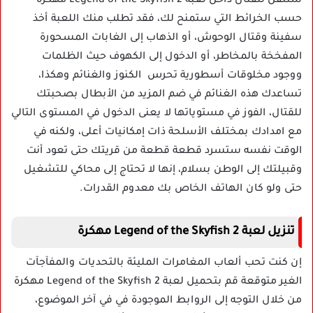
ستتقل للقتال داخل لعبة Legend of the Skyfish 2 مهكرة
حسب الخرائط التي ستمنح لك، فقد تطلب منك اللعبة أخذ
سفينة وقتال الوحوش، أو الذهاب إلى الغابات المسحورة
المفخخة بالمخاطر، أو الدخول إلى الكهوف حيث الظلمات
ووجود مخلوقات أسطورية تحرس الكنوز والغنائم وهكذا،
تساعدك هذه الغنائم في ضم المزيد من الأبطال بصحبتك
للقتال، الفوز في مستوياتها لا يعنى الدخول في المستوى التالي
مع امدادك بمختلف الأسلحة ذات إمكانيات أعلى، ولكنه في
الوقت نفسه ستسرد قطعة قطعة من قريتك حتى تعود أنت
وقبيلتك إلى الوطن بسلام، إنها لا تحتاج إلى محاكي للتشغيل
حتى ولو كان الهاتف الخاص بك معدوم القدرات.
تنزيل لعبة Legend of the Skyfish 2 مهكرة
إن كنت تحب ألعاب المغامرات المليئة بالتحديات والمفآجآت
الغير متوقعة قم بتحميل لعبة Legend of the Skyfish 2 مهكرة
من خلال التوجه إلى الروابط الموجودة في في آخر الموضوع،