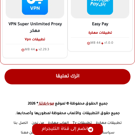
VPN Super Unlimited Proxy
Easy Pay
مهكر
تطبيقات مهكرة
تطبيقات Vpn
44 MB
v1.0.0
44 MB
v2.29.3
اترك تعليقا
جميع الحقوق محفوظة © لموقع
موبايلاتنا
® 2026
جميع حقوق التطبيقات والألعاب محفوظة لمطوريها وأصحابها.
تطبيقات مهكرة
تطبيقات Tv
العاب مهكرة
من نحن
اتصل بنا
انضم إلى قناة التليجرام
سياسة الخصوصية
إخلاء مسؤولية
DMCA
أعلن معنا