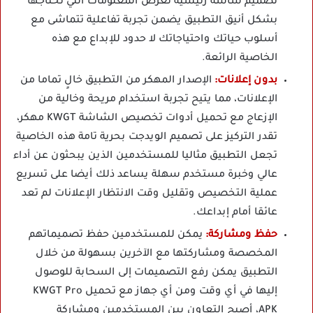
تصميم شاشة رئيسية تعرض المعلومات التي تحتاجها
بشكل أنيق التطبيق يضمن تجربة تفاعلية تتماشى مع
أسلوب حياتك واحتياجاتك لا حدود للإبداع مع هذه
الخاصية الرائعة.
بدون إعلانات:
الإصدار المهكر من التطبيق خالٍ تماما من
الإعلانات، مما يتيح تجربة استخدام مريحة وخالية من
الإزعاج مع تحميل أدوات تخصيص الشاشة KWGT مهكر،
تقدر التركيز على تصميم الويدجت بحرية تامة هذه الخاصية
تجعل التطبيق مثاليا للمستخدمين الذين يبحثون عن أداء
عالي وخبرة مستخدم سهلة يساعد ذلك أيضا على تسريع
عملية التخصيص وتقليل وقت الانتظار الإعلانات لم تعد
عائقا أمام إبداعك.
حفظ ومشاركة:
يمكن للمستخدمين حفظ تصميماتهم
المخصصة ومشاركتها مع الآخرين بسهولة من خلال
التطبيق يمكن رفع التصميمات إلى السحابة للوصول
إليها في أي وقت ومن أي جهاز مع تحميل KWGT Pro
APK، أصبح التعاون بين المستخدمين ومشاركة