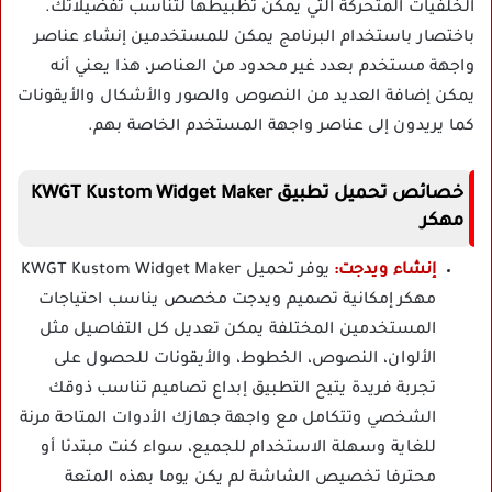
الخلفيات المتحركة التي يمكن تظبيطها لتناسب تفضيلاتك.
باختصار باستخدام البرنامج يمكن للمستخدمين إنشاء عناصر
واجهة مستخدم بعدد غير محدود من العناصر، هذا يعني أنه
يمكن إضافة العديد من النصوص والصور والأشكال والأيقونات
كما يريدون إلى عناصر واجهة المستخدم الخاصة بهم.
خصائص تحميل تطبيق KWGT Kustom Widget Maker
مهكر
إنشاء ويدجت:
يوفر تحميل KWGT Kustom Widget Maker
مهكر إمكانية تصميم ويدجت مخصص يناسب احتياجات
المستخدمين المختلفة يمكن تعديل كل التفاصيل مثل
الألوان، النصوص، الخطوط، والأيقونات للحصول على
تجربة فريدة يتيح التطبيق إبداع تصاميم تناسب ذوقك
الشخصي وتتكامل مع واجهة جهازك الأدوات المتاحة مرنة
للغاية وسهلة الاستخدام للجميع، سواء كنت مبتدئا أو
محترفا تخصيص الشاشة لم يكن يوما بهذه المتعة