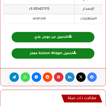
الإصدار
v3.82b621115
المتطلبات
android
التحميل من جوجل بلاي
تحميل Kustom Widget مهكر
فيسبوك
‫X
لينكدإن
بينتيريست
ماسنجر
واتساب
تيلقرام
مقالات ذات صلة