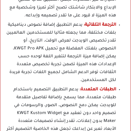
الخيارات غير المحدودة تجعل التطبيق مثاليا لمحبي
الإبداع والابتكار شاشتك تصبح أكثر تميزا وشخصية مع
هذه الميزة لا قيود على ما تقدر تصميمه وإبداعه.
الترجمة التلقائية:
يدعم التطبيق إضافة نصوص ديناميكية
بلغات مختلفة، مما يجعله مثاليا للمستخدمين العالميين
تقدر تخصيص الويدجت لعرض الوقت، التاريخ، أو
النصوص بلغتك المفضلة مع تحميل KWGT Pro APK،
يمكن إضافة ميزة الترجمة لتتغير اللغة لوحده حسب
الإعدادات هذه الميزة تضمن تجربة تخصيص متعددة
الثقافات توفر الدعم الشامل لجميع اللغات تجربة فريدة
لكل المستخدمين.
الطبقات المتعددة:
يدعم التطبيق التصميم باستخدام
طبقات متعددة، مما يسمح بإضافة تفاصيل متقدمة
للويدجت يمكن دمج النصوص، الصور، والرسومات في
تصميم واحد دون تعقيد مع KWGT Kustom Widget
Maker بدون إعلانات، تقدر إنشاء تصميمات متعددة
الأبعاد تعبر عن إبداعك تجعل هذه الخاصية التصميم أكثر