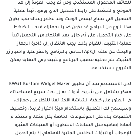
للهاتف المحمول المستخدم، ومن ثم يجب العودة إلى هذا
الموقع والضغط على رابط التحميل الذي يوفره، تبدأ عملية
التحميل التي تحتاج لبعض الوقت وقد تظهر رسالة تفيد بكون
هذا النوع من البرامج قد يكون ضارا بجهازك فيجب الضغط
على خيار التحميل على أي حال، بعد الانتهاء من التحميل تبدأ
عملية التثبيت، للقيام بذلك يجب الانتقال إلى ذاكرة الجهاز
والبحث عن ملف الApk الخاص بالبرنامج والنقر عليه واختيار زر
التثبيت، تتم عملية تنصيب البرنامج وتثبيته وفي النهاية يمكن
الشروع باستخدامه.
لدى الاستخدتم نجد أن تطبيق KWGT Kustom Widget Maker
مهكر يشتمل على شريط أدوات به زر بحث سريع لمساعدتك
في العثور على خلفية الشاشة الأكثر لفتا للنظر على جهازك،
وسيسمح لك التطبيق باستخدام ميزة اختيار فريدة، وتصنيف
الخلفيات بناء على الموضوعات الخاصة بكل منها، واستخدام
أنماط إضافية مثل الساعات المتطورة أو المنبهات المثيرة
للإعجاب أو تنبؤات الطقس المثيرة للاهتمام، إذ يتم العمل