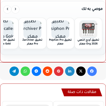
›
‹
موصي به لك
تطبيق أورج الذهبي
تطبيق Psiphon Pro
تطبيق Zarchiver
تطبيق ler
2026 Org مهكر
مهكر
Pro مهكر
Gold مهكر
فيسبوك
‫X
لينكدإن
بينتيريست
ماسنجر
واتساب
تيلقرام
مقالات ذات صلة