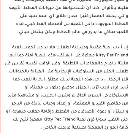
واختيار الديكورات المميزة، تأتي هذه اللعبة برسومات رائعة
مليئة بالألوان، كما أن شخصياتها من حيوانات القطط الأليفة
والتي يحبها الصغار كثيرا، تقدر إطلاق اي اسم تحبه على
القطط الموجودة داخل اللعبة من أصدقاء القط كيتي، هذه
اللعبة تحاكي ما يدور في عالم القطط ولكن بشكل خيالي.
إن أردت لعبة مفيدة ومسلية لطفلك فلا بد من تحميل لعبة
Kitty Pet Friend مهكرة على الهاتف، هذه اللعبة آمنة كما أنها
مليئة بالمرح والمغامرات اللطيفة، وفي الوقت نفسه تغرس في
طفلك الكثير من السلوكيات الإيجابية مثل العناية بالحيوانات
قدر الإمكان، داخل هذه اللعبة لديك مطلق الحرية للعب كما
تريد، فإن أردت تزين المنزل ووضع ديكورات معينة، أو
الاسترخاء في السرير الدافىء وشرب الحليب، أو مشاهدة مزيد
من مقاطع الفيديو الممتعة، أو إعداد وجبات لذيذة من البرجر
والبيتزا، أو دعوة الأصدقاء من القطط وإقامة حفلات مبهجة، أو
حتى اللعب سويا فإن لعبة Kitty Pet Friend مهكرة تتيح لك
كافة الموارد الممكنة لصناعة عالمك الخاص.