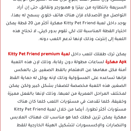
فيلكس، وإن شعر القط بجوع فإن هناك الكثير من الوجبات
السريعة بانتظاره من بيتزا و همبورجر ونقانق، حتى إن أراد
التواصل مع الأصدقاء فإن هناك هاتف خلوي يسمح له بهذا،
يوجد داخل لعبة Kitty Pet Friend مهكرة أكثر من 20 قطة يمكن
اختيار القطة المناسبة لك لكي تقوم بدور كيتي، لا تحتاج هذه
اللعبة إلى إنترنت وذلك لإنها تدعم اللعب دونه.
يمكن ترك طفلك للعب داخل
لعبة Kitty Pet Friend premium
Apk مهكرة
لساعات مطولة دون رقابة، وذلك لإن هذه اللعبة
آمنة فكل مهامها عن الاهتمام بالقط الصغير، بل بالعكس
فإنها تساعده على المسؤولية وذلك لإنه يوكل له حماية القط
الصغير، هذه اللعبة مخصصة للصغار بشكل كبير ولكن يمكن
لمختلف المراحل العمرية من لعبها، وذلك لإنها بالفعل مميزة
وخفيفة، كلما تقدمت في مستويات اللعب كلما كان هناك
مستويات أكثر تطورا، أيضا من خلال لعبة Kitty Pet Friend
مهكرة يمكن تزين قطك كما هو مناسب لك فهناك الملابس
والنضارات والإكسسورات لتشكيل الهيئة الخارجية للقط