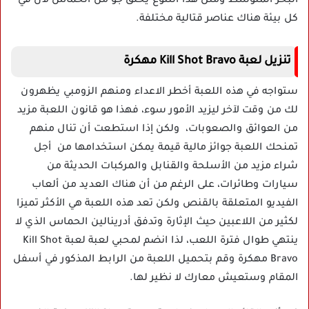
البحر المتوسط ومثل هذا التنوع يخلق جو من الحماس لأن في
كل بيئة هناك عناصر قتالية مختلفة.
تنزيل لعبة Kill Shot Bravo مهكرة
ستواجه في هذه اللعبة أخطر الاعداء ومنهم الزومبي يظهرون
لك من وقت لآخر ليزيد الأمور سوء، فهذا هو قانون اللعبة مزيد
من العوائق والصعوبات، ولكن إذا استطعت أن تنال منهم
تمنحك اللعبة جوائز مالية قيمة يمكن استخدامها من أجل
شراء مزيد من الأسلحة والقنابل والمركبات الحديثة من
سيارات وطائرات، على الرغم من أن هناك العديد من ألعاب
الفيديو المتعلقة بالقنص ولكن تعد هذه اللعبة هي الأكثر تميزا
لكثير من اللاعبين حيث الإثارة وتدفق أدرينالين الحماس الذي لا
ينتهي طوال فترة اللعب، لذا انضم لمحبي لعبة لعبة Kill Shot
Bravo مهكرة وقم بتحميل اللعبة من الرابط المذكور في أسفل
المقام وستعيش معارك لا نظير لها.