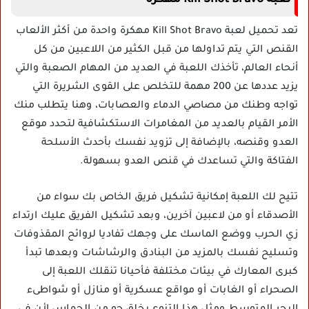
لعبة Kill Shot Bravo مهكرة
تعد تحميل لعبة Kill Shot Bravo مهكرة واحدة من أكثر الألعاب
القنص التي يتم تداولها من قبل الكثير من اللاعبين من كل
أنحاء العالم، تأخذك اللعبة في العديد من المهام الصعبة والتي
يزيد عددها عن 200 مهمة للتخلص على القوى الشريرة التي
تواجه وطنك من مصاصي الدماء والعصابات، وهنا يتطلب منك
الأمر القيام بالعديد من المغامرات الاستكشافية لتحدد موقع
العدو وقنصه، بالإضافة إلى تزويد نفسك بأحدث الأسلحة
الفتاكة والتي تساعدك في قنص العدو بسهولة.
تتيح لك اللعبة إمكانية تشكيل فريق الخاص بك سواء من
الأصدقاء أو من لاعبين آخرين، وبعد تشكيل الفريق عليك ارتداء
زي الحرب ووضع الماسك على وجهك تفاديا لروائح المقذوفات
وتسليح نفسك بالمزيد من البنادق والرشاشات وبعدها تبدأ
كبرى المعارك في بيئات مختلفة فأحيانا تنقلك اللعبة إلى
الصحراء أو الغابات أو مواقع عسكرية أو منازل أو شواطىء