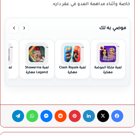
خاصة وأثناء مداهمة العدو في عقر داره.
›
‹
موصي به لك
لعبة ملكة الموضة
لعبة Clash Royale
لعبة Shawarma
لعبة
مهكرة
مهكرة
Legend مهكرة
مهكر
فيسبوك
‫X
لينكدإن
بينتيريست
ماسنجر
واتساب
تيلقرام