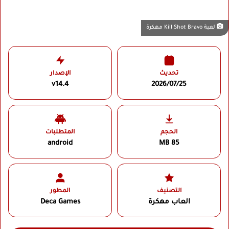
لعبة Kill Shot Bravo مهكرة
تحديث
الإصدار
v14.4
2026/07/25
الحجم
المتطلبات
android
85 MB
التصنيف
المطور
العاب مهكرة
Deca Games