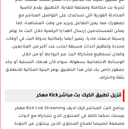
مع تطبيق الكيك بث مباشر Kick مهكر ستجد نفسك أمام
تجربة بث متكاملة وممتعة للغاية، التطبيق يقدم خاصية
المحادثة الفورية التي تساعدك على التواصل المباشر مع
جمهورك مما يعزز التفاعل ويزيد من وقت المشاهدة، كما
يمكن للمستخدمين إرسال الهدايا الرقمية خلال البث ما يوفر
وسيلة لدعمك ماديا، يتميز أيضا بإمكانية جدولة البث في أوقات
محددة وتنظيم أحداث مسبقة لجذب عدد أكبر من المتابعين،
وكمان تستطيع مشاركة البث عبر الروابط أو من خلال
الوسائط الاجتماعية بسهولة، سواء كان هدفك التسلية أو بناء
جمهور خاص بك فإن هذا التطبيق يوفر البنية المثالية للانطلاق
بثقة واحتراف.
تنزيل تطبيق الكيك بث مباشر Kick مهكر
برنامج البث المباشر كيك لايف Kick Live Streaming مهكر
يمنحك تحكما كاملا في المحتوى الذي تشاركه مع أدوات
مصممة خصيصا لصناع المحتوى الذين يبحثون عن الجودة