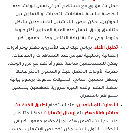
عمل بث مزدوج مع مستخدم آخر في نفس الوقت، هذه
الخاصية مناسبة للمقابلات التحديات أو التعاون بين
المؤثرين، يمكن عرض الشاشتين للمشاهدين بشكل
متناسق وأنيق، تجعل هذه الميزة المحتوى أكثر حيوية
وتنوعا، وهي مثالية لزيادة التفاعل وجذب جمهور أكبر.
تحليل الأداء:
برنامج كيك لايف للأندرويد مهكر يوفر أدوات
إحصائية وتحليلية لقياس عدد المشاهدات والتفاعلات،
يمكن للمستخدمين متابعة تطور أدائهم مع مرور الوقت،
معرفة الأوقات الأفضل للبث والمحتوى الأكثر تفاعلا
يسهل تحسين النتائج، التحليلات مدعومة برسوم بيانية
سهلة الفهم، وهذه الميزة ضرورية للمهتمين بتحسين
محتواهم باستمرار.
اشعارت للمشاهدين:
عند استخدام
تطبيق الكيك بث
مباشر Kick مهكر
يتم
إرسال إشعارات
ذكية للمتابعين
عند بدء البث، تضمن هذه الميزة حضور جمهور أكبر في
اللحظات الأولى للبث، يمكن تخصيص الإشعارات حسب