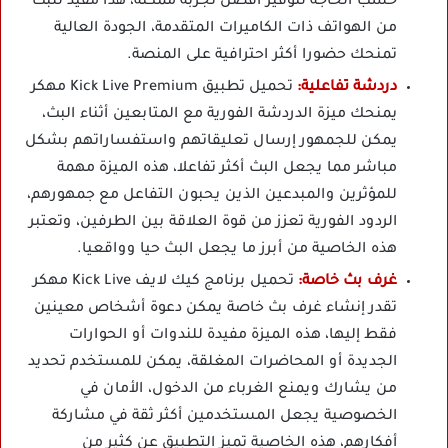
حسب الحاجة لتوفير أفضل تجربة ممكنة، هذا مفيد للبث
من الهواتف ذات الكاميرات المتقدمة، الجودة العالية
تمنحك حضورا أكثر احترافية على المنصة.
دردشة تفاعلية:
تحميل تطبيق Kick Live Premium مهكر
يمنحك ميزة الدردشة الفورية مع المتابعين أثناء البث،
يمكن للجمهور إرسال تعليقاتهم واستفساراتهم بشكل
مباشر مما يجعل البث أكثر تفاعلا، هذه الميزة مهمة
للمؤثرين والمبدعين الذين يحبون التفاعل مع جمهورهم،
الردود الفورية تعزز من قوة العلاقة بين الطرفين، وتعتبر
هذه الخاصية من أبرز ما يجعل البث حيا وواقعيا.
غرف بث خاصة:
تحميل برنامج كيك لايف Kick Live مهكر
تقدر إنشاء غرف بث خاصة يمكن دعوة أشخاص معينين
فقط إليها، هذه الميزة مفيدة للندوات أو الحوارات
الجديدة أو المحاضرات المغلقة، يمكن للمستخدم تحديد
من يشارك ويمنع الغرباء من الدخول، الأمان في
الخصوصية يجعل المستخدمين أكثر ثقة في مشاركة
أفكارهم، هذه الخاصية تميز التطبيق عن كثير من