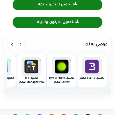
التحميل للاندرويد Apk
التحميل للايفون والايباد
›
‹
موصي به لك
تطبيق Buz TV مهكر
تطبيق Hypic Photo
تطبيق MT
تطبيق Picsart مهكر
Editor مهكر
Manager Pro مهكر
فيسبوك
‫X
لينكدإن
بينتيريست
ماسنجر
واتساب
تيلقرام