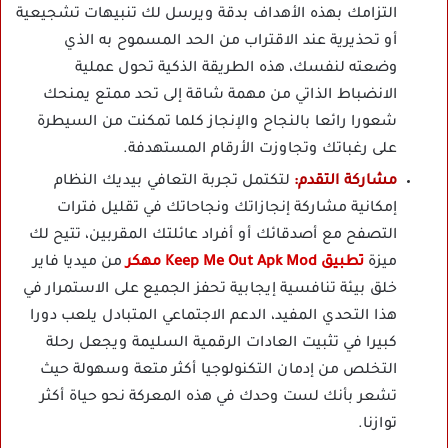
التزامك بهذه الأهداف بدقة ويرسل لك تنبيهات تشجيعية
أو تحذيرية عند الاقتراب من الحد المسموح به الذي
وضعته لنفسك، هذه الطريقة الذكية تحول عملية
الانضباط الذاتي من مهمة شاقة إلى تحد ممتع يمنحك
شعورا رائعا بالنجاح والإنجاز كلما تمكنت من السيطرة
على رغباتك وتجاوزت الأرقام المستهدفة.
مشاركة التقدم:
لتكتمل تجربة التعافي بيديك النظام
إمكانية مشاركة إنجازاتك ونجاحاتك في تقليل فترات
التصفح مع أصدقائك أو أفراد عائلتك المقربين، تتيح لك
ميزة
تطبيق Keep Me Out Apk Mod مهكر
من ميديا فاير
خلق بيئة تنافسية إيجابية تحفز الجميع على الاستمرار في
هذا التحدي المفيد، الدعم الاجتماعي المتبادل يلعب دورا
كبيرا في تثبيت العادات الرقمية السليمة ويجعل رحلة
التخلص من إدمان التكنولوجيا أكثر متعة وسهولة حيث
تشعر بأنك لست وحدك في هذه المعركة نحو حياة أكثر
توازنا.