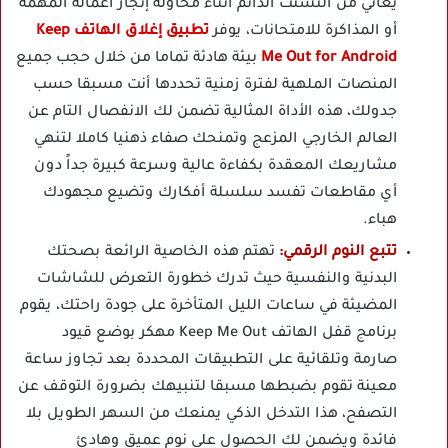
يعاني من التشتت الدائم أثناء محاولة إنجاز أعماله المهمة
أو المذاكرة للامتحانات، يوفر
تطبيق إغلاق الهاتف Keep
Me Out for Android
بيئة هادئة تماما من خلال حجب جميع
المنصات الملهية لفترة زمنية تحددها أنت مسبقا حسب
جدولك، هذه الأداة المثالية تضمن لك الانفصال التام عن
العالم الخارجي المزعج وتمنحك صفاء ذهنيا كاملا لتنهي
مشاريعك المعقدة بكفاءة عالية وسرعة كبيرة جداً دون
أي مقاطعات تفسد سلسلة أفكارك وتضيع مجهودك
هباء.
تتبع النوم الرقمي:
تهتم هذه الخاصية الرائعة بصحتك
البدنية والنفسية حيث تدرك خطورة التعرض للشاشات
المضيئة في ساعات الليل المتأخرة على جودة راحتك، يقوم
برنامج قفل الهاتف Keep Me Out مهكر بوضع قيود
صارمة وتلقائية على التطبيقات المحددة بعد تجاوز ساعة
معينة تقوم بضبطها مسبقا لتنبيهك بضرورة التوقف عن
التصفح، هذا التدخل الذكي يمنعك من السهر الطويل بلا
فائدة ويضمن لك الحصول على نوم عميق وهادئ