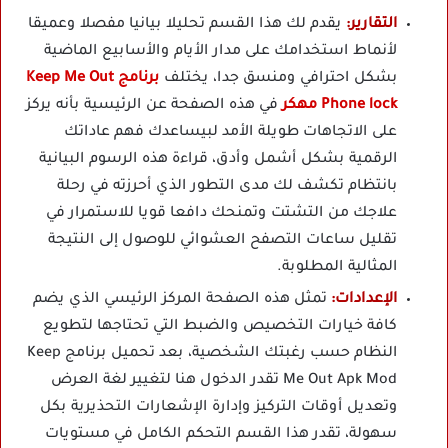
التقارير:
يقدم لك هذا القسم تحليلا بيانيا مفصلا وعميقا
لأنماط استخدامك على مدار الأيام والأسابيع الماضية
بشكل احترافي ومنسق جدا، يختلف
برنامج Keep Me Out
Phone lock مهكر
في هذه الصفحة عن الرئيسية بأنه يركز
على الاتجاهات طويلة الأمد لبيساعدك فهم عاداتك
الرقمية بشكل أشمل وأدق، قراءة هذه الرسوم البيانية
بانتظام تكشف لك مدى التطور الذي أحرزته في رحلة
علاجك من التشتت وتمنحك دافعا قويا للاستمرار في
تقليل ساعات التصفح العشوائي للوصول إلى النتيجة
المثالية المطلوبة.
الإعدادات:
تمثل هذه الصفحة المركز الرئيسي الذي يضم
كافة خيارات التخصيص والضبط التي تحتاجها لتطويع
النظام حسب رغبتك الشخصية، بعد تحميل برنامج Keep
Me Out Apk Mod تقدر الدخول هنا لتغيير لغة العرض
وتعديل أوقات التركيز وإدارة الإشعارات التحذيرية بكل
سهولة، تقدر هذا القسم التحكم الكامل في مستويات