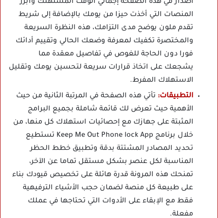
اصدار في هذه الصفحة إجمالي الوقت المستهلك وأبرز
المنصات التي أخذت حيزا من يومك بالإضافة إلى شريط
تقدم ملون يوضح مدى التزامك، هذه النظرة السريعة
والمختصرة تكفيك لمعرفة وضعك الحالي وتقييم أدائك
فورا دون الحاجة للغوص في تفاصيل معقدة مما
يشجعك على اتخاذ قرارات سريعة لتحسين يومك وتقليل
الاستهلاك المفرط.
التطبيقات:
تأتي هذه الصفحة في المرتبة الثانية من حيث
الأهمية حيث تعرض لك قائمة شاملة بجميع البرامج
المثبتة على جهازك مع إحصائيات استهلاك كل منها، من
خلال برنامج Keep Me Out Phone lock App تستطيع
تحديد المصادر المشتتة بدقة وتطبيق خطط الحظر
المناسبة لكل عنصر بشكل مستقل تماما عن الآخر،
تمنحك هذه المرونة قدرة هائلة على تخصيص قيودك بناء
على طبيعة كل منصة لضمان حجب الأشياء الترفيهية
فقط مع الإبقاء على الأدوات التي تحتاجها في عملك
مفعلة.