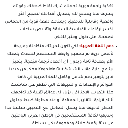
تغذية راجعة فورية تجعلك تدرك نقاط ضعفك وقوتك
بسرعة مما يسمح لك بتعديل أهدافك لتصبح أكثر
واقعية وقابلية للتحقيق ويمنحك دفعة قوية من الحماس
لكسر أرقامك القياسية السابقة وتقليص ساعات
تصفحك على طول ومثير للفخر.
دعم اللغة العربية:
لكي تكون تجربتك متكاملة ومريحة
لأقصى درجة تم تصميم واجهة المستخدم لتتحدث بلغتك
الأم بطلاقة تامة وبدون أي أخطاء ترجمة مزعجة، يتميز
برنامج إدارة وقت الشاشة Keep Me Out مهكر من ميديا
فاير بتوفير دعم شامل وكامل للغة العربية في كافة
القوائم والإعدادات والتنبيهات التي تظهر على شاشتك،
هذا التعريب الاحترافي يزيل أي عوائق تقنية قد تواجهك
أثناء قراءة التقارير المعقدة أو عند محاولة ضبط جداول
الحظر الدقيقة مما يجعل التعامل مع التطبيق سلسا جدا
وبديهيا لكافة المستخدمين في الوطن العربي الباحثين
عن بيئة رقمية هادئة ومفهومة بكل بساطة.