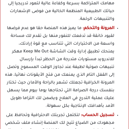
مهامك المتراكمة بسرعة وكفاءة عالية لتعود تدريجيا إلى
حياتك الطبيعية المنظمة الخالية من فوضى الإشعارات
والتنبيهات الرخمة.
المرونة والتحكم:
ما يميز هذه المنصة حقا هو عدم فرضها
لقيود خانقة قد تدفعك للنفور منها بل تقدم لك مساحة
واسعة من الاختيارات التي تتناسب مع قوة إرادتك،
يمنحك تطبيق إدارة وقت الشاشة Keep Me Out مهكر
للاندرويد مستويات متدرجة من الحظر تبدأ بإرسال
تنبيهات صوتية لطيفة عند تجاوز الوقت المسموح وتصل
إلى القفل التام الذي يمنعك من فتح الأيقونات نهائيا، هذه
المرونة الخرافية تجعلك تشعر بالراحة والأمان حيث تختار
بنفسك درجة الصرامة التي تحتاجها يوما بيوم مما يسهل
عليك عملية التدرج في العلاج ويضمن لك التزاما طويل
الأمد بأهدافك الإنتاجية بكل سهولة.
تسجيل الحساب:
لتكتمل تجربتك الاحترافية وتحافظ على
مجهودك من الضياع تتيح لك المنصة إنشاء ملف شخصي