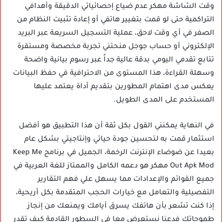
وقت الشاشة مهكر عدم ضياع إحصائياتي الدقيقة وأهدافي
التراكمية حتى لو قمت بتغيير هاتفي أو إعادة تثبيت النظام من
الصفر في أي وقت لاحق، عملية التسجيل السريعة عبر البريد
الإلكتروني أو حساب جوجل منحتني تجربة مخصصة ومستقرة
تتابع تقدمي اليومي بدقة عالية جداً عبر رسوم بيانية واضحة
وسهلة القراءة، هذا المستوى من الاحترافية في حفظ البيانات
يعكس مدى اهتمام المطورين بتقديم أداة يعتمد عليها
المستخدم على المدى الطويل.
في النهاية يمكنني القول بكل ثقة أن هذا التطبيق هو أفضل
استثمار قمت به لتحسين جودة حياتي وإنتاجيتي بشكل عام
بعيدا عن ضوضاء الإنترنت الرخمة، الجميل في برنامج Keep Me
Out Apk Mod مهكر هو دعمه الكامل والممتاز للغة العربية في
جميع القوائم والإعدادات مما يسهل علي فهم التقارير
التفصيلية والتعامل مع خيارات الحجب المتقدمة بكل أريحية،
إذا كنت تشعر بأن هاتفك يسرق أيامك ويمنعك من إنجاز
طموحاتك فدعنا نستعرض معا في السطور القادمة كيف تقدر