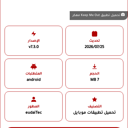
تحميل تطبيق Keep Me Out مهكر
تحديث
الإصدار
v7.3.0
2026/07/25
الحجم
المتطلبات
android
7 MB
التصنيف
المطور
تحميل تطبيقات موبايل
eudaiTec‏