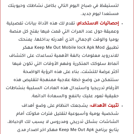
لتستيقظ في صباح اليوم التالي بكامل نشاطك وحيويتك
مستعدا ليوم جديد.
إحصائيات الاستخدام:
تقدم لك هذه الأداة بيانات تفصيلية
وعميقة حول عدد المرات التي قمت فيها بفتح كل منصة
يوميا والوقت الإجمالي الذي أهدرته بداخلها، يمنحك
تطبيق Keep Me Out Mobile lock Apk Mod مهكر
للاندرويد معلومات بالغة الأهمية تساعدك على اكتشاف
أنماط سلوكك المتكررة وفهم الأوقات التي تكون فيها
أكثر عرضة للتشتت، بناء على هذه الرؤية الواضحة
ستتمكن من وضع خطة علاجية ممنهجة لتقليص هذه
الأرقام تدريجيا واستبدال هذه العادات السلبية بنشاطات
حقيقية تعود عليك بالنفع والسعادة الدائمة.
تثبيت الأهداف:
يشجعك النظام على وضع أهداف
شخصية يومية وأسبوعية لتقليل فترات مكوثك أمام
الشاشات بشكل تدريجي ومدروس لا يسبب لك الإحباط،
يتابع برنامج Keep Me Out Apk مهكر اخر اصدار مدى