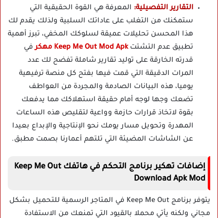
التقارير التفصيلية:
المعرفة هي القوة الحقيقية التي
ستمكنك من التغلب على عاداتك السلبية ولذلك يقدم لك
هذا المحسن تحليلات عميقة لسلوكك المخفي، تبرز أهمية
تطبيق عدم التشتت
Keep Me Out Mod Apk مهكر
في
قدرته الخارقة على توليد تقارير شاملة تفضح لك عدد
المرات الدقيقة التي قمت فيها بفتح كل منصة ترفيهية
يوميا، هذه البيانات الصادمة والمجردة من العواطف
تضعك وجها لوجه أمام حقيقة استهلاكك مما يدفعك
بقوة لاتخاذ قرارات حازمة وواعية لتقليص هذه الساعات
المهدرة وتحويل مسار يومك نحو الإنتاجية والإبداع بعيدا
عن الشاشات المضيئة التي تلتهم أعمارنا بصمت مطبق.
إضافات تهكير برنامج التحكم في هاتفك Keep Me Out
Download Apk Mod
يتوفر برنامج Keep Me Out في المتاجر الرسمية للتحميل بشكل
مجاني ولكنه يأتي محملا بالقيود التي تمنعك من الاستفادة