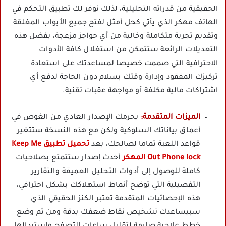
الحقيقية من قدراته التحليلية، لذلك نوفر لك تطبيق التحكم في
الهاتف مهكر الذي يأتي كحل أمثل لفتح جميع الأبواب المغلقة
وتقديم تجربة متكاملة وخالية من أي حواجز مزعجة، بفضل هذه
التعديلات الرائعة ستتمكن من استغلال كافة الأدوات
الاحترافية التي صممت خصيصا لمساعدتك على استعادة
تركيزك المفقود وإدارة وقتك بسلام دون الحاجة لدفع أي
اشتراكات مالية مكلفة أو مواجهة عقبات تقنية.
الميزات المتقدمة:
يحرمك الإصدار العادي من الغوص في
أعماق بياناتك السلوكية ولكن مع هذه النسخة ستتغير
قواعد اللعبة تماما لصالحك، بعد
تحميل تطبيق Keep Me
Out Phone lock المهكر
أحدث إصدار ستتمتع بصلاحيات
كاملة للوصول إلى أدوات التحليل العميقة والتقارير
التفصيلية التي توضح أنماط استهلاكك بشكل احترافي،
هذه الإحصائيات المتقدمة تعتبر الكنز الحقيقي الذي
سبيساعدك تشخيص نقاط ضعفك بدقة ومن ثم وضع