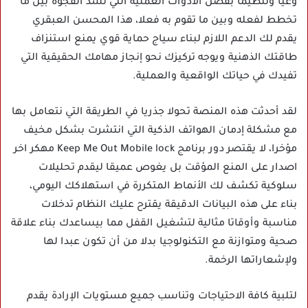
وعيا وتنظيما بفضل الأدوات العملية التي تسد الفجوة بين ما
تخطط لفعله وبين ما تقوم به فعلا، هذا المحسن العبقري
يقدم لك الدعم اللازم لبناء سياج حماية قوي يمنع استنزاف
طاقتك الذهنية ويوجه تركيزك نحو إنجاز مهامك الحقيقية التي
تفيدك في حياتك الواقعية والعملية.
لقد أحدثت هذه المنصة تحولا جذريا في الطريقة التي نتعامل بها
مع مشكلة إدمان الهواتف الذكية التي انتشرت بشكل مخيف
مؤخرا، لا يقتصر دور برنامج Keep Me Out Mobile lock مهكر اخر
اصدار على المنع المؤقت بل يغوص عميقا ليقدم تحليلات
سلوكية تكشف لك الأنماط المتكررة في استهلاكك اليومي،
بناء على هذه البيانات الدقيقة يقترح عليك النظام تدخلات
مناسبة وأوقاتا مثالية لتشغيل القفل مما بيساعدك بناء علاقة
صحية ومتوازنة مع التكنولوجيا بدلا من أن تكون عبدا لها
ولإشعاراتها الرخمة.
لتلبية كافة الاحتياجات وتناسب جميع مستويات الإرادة يقدم