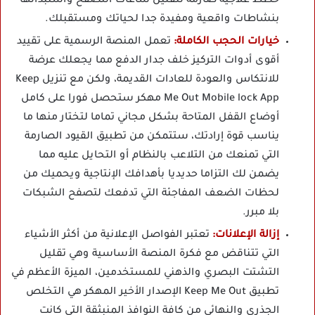
خطط علاجية صارمة لتقليل ساعات التصفح واستبدالها
بنشاطات واقعية ومفيدة جدا لحياتك ومستقبلك.
خيارات الحجب الكاملة:
تعمل المنصة الرسمية على تقييد
أقوى أدوات التركيز خلف جدار الدفع مما يجعلك عرضة
للانتكاس والعودة للعادات القديمة، ولكن مع تنزيل Keep
Me Out Mobile lock App مهكر ستحصل فورا على كامل
أوضاع القفل المتاحة بشكل مجاني تماما لتختار منها ما
يناسب قوة إرادتك، ستتمكن من تطبيق القيود الصارمة
التي تمنعك من التلاعب بالنظام أو التحايل عليه مما
يضمن لك التزاما حديديا بأهدافك الإنتاجية ويحميك من
لحظات الضعف المفاجئة التي تدفعك لتصفح الشبكات
بلا مبرر.
إزالة الإعلانات:
تعتبر الفواصل الإعلانية من أكثر الأشياء
التي تتناقض مع فكرة المنصة الأساسية وهي تقليل
التشتت البصري والذهني للمستخدمين، الميزة الأعظم في
تطبيق Keep Me Out الإصدار الأخير المهكر هي التخلص
الجذري والنهائي من كافة النوافذ المنبثقة التي كانت