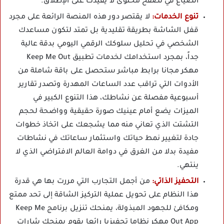
الضياع في تصفح محتوى لا يفيدك على الإطلاق.
تنوع الخدمات:
لا يقتصر دور هذه المنصة الرائعة على مجرد
قفل الشاشة بطريقة تقليدية بل تمتد لتكون مساعدك
الشخصي في تحليل سلوكك الرقمي اليومي بدقة عالية
جداً، بمجرد استخدامك لخدمات تطبيق Keep Me Out
مهكر مجانا برابط مباشر ستحصل على باقة شاملة من
الأدوات التي تراقب عدد الساعات المهدرة وتصدر تقارير
أسبوعية مفصلة عن نشاطك، هذا التنوع الكبير في
الميزات يضع أمام عينيك صورة حقيقية وواضحة لحجم
التشتت الذي تعاني منه مما يشجعك على اتخاذ خطوات
جادة لتغيير نمط حياتك واستثمار ساعاتك في نشاطات
مفيدة بدلا من الغرق في دوامة العالم الافتراضي الذي لا
ينتهي.
التحفيز الذاتي:
من أجمل التجارب التي مررت بها هي قدرة
هذا النظام على تحويل عملية التركيز الشاقة إلى تحد ممتع
ومكافئ للجهود المبذولة، يمنحك تنزيل برنامج Keep Me
Out App مهكر نظاما تحفيزيا رائعا يقوم بمنحك شارات