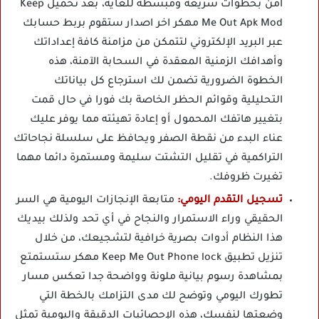
آمن بخطوات سريعة ومبسطة للغاية، بعد تحميل Keep
Me Out Apk Mod مهكر اخر اصدار ستقوم بربط حسابك
عبر البريد الإلكتروني لتتمكن من مزامنة كافة إعداداتك
وأهدافك الزمنية المعقدة في السحابة الآمنة، هذه
الخطوة الضرورية تضمن لك استرجاع كل بياناتك
التحليلية وقوائم الحظر الخاصة بك فورا في حال قمت
بتغيير هاتفك المحمول أو إعادة تهيئته مما يوفر عليك
عناء البدء من نقطة الصفر ويحافظ على سلسلة نجاحاتك
التراكمية في تقليل التشتت سليمة ومستمرة دائما مهما
تغيرت ظروفك.
تسجيل التقدم اليومي:
متابعة الإنجازات اليومية هي السر
الحقيقي وراء الاستمرار والنجاح في أي تحد ولذلك بيديك
هذا النظام أدوات بصرية خرافية لتشجيعك، من خلال
تنزيل تطبيق Keep Me Out Phone lock مهكر ستستمتع
بمشاهدة رسوم بيانية ملونة وواضحة جدا تعكس مسار
تطورك اليومي وتوضح لك مدى التزامك بالخطة التي
وضعتها لنفسك، هذه الإحصائيات الدقيقة واليومية تمثل