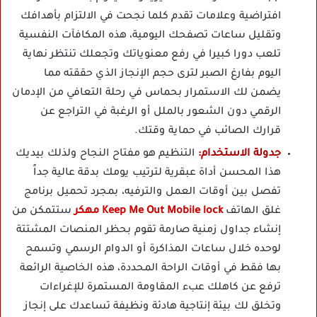
افتراضية وعلامات تقدم كلما نجحت في الالتزام بأهدافك
وتقليل ساعات تصفحك اليومية، هذه المكافآت النفسية
تلعب دورا كبيرا في رفع معنوياتك وتجعلك تنتظر نهاية
اليوم بفارغ الصبر لترى حجم الإنجاز الذي حققته مما
يضمن لك الاستمرار بحماس في رحلة التعافي من الإدمان
الرقمي دون الشعور بالملل أو الرغبة في التراجع عن
قرارك الصائب في حماية وقتك.
جدولة الاستخدام:
التنظيم هو مفتاح النجاح ولذلك بيديك
هذا المحسن أداة عبقرية لترتيب يومك بدقة عالية جداً
تفصل بين أوقات العمل والترفيه، بمجرد تحميل برنامج
غلق الهاتف
Keep Me Out Mobile lock مهكر
ستتمكن من
إنشاء جداول زمنية صارمة تقوم بحظر المنصات المشتتة
لوحده خلال ساعات المذاكرة أو الدوام الرسمي وتسمح
بها فقط في أوقات الراحة المحددة، هذه الخاصية الرائعة
ترفع عن كاهلك عبء المقاومة المستمرة للإغراءات
وتخلق لك بيئة إنتاجية هادئة ونظيفة تساعدك على إنجاز