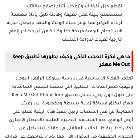
تقطع حبل أفكارك وتزعجك أثناء تصفح بياناتك،
ستستمتع ببيئة عمل نظيفة وهادئة تليق بأداة مصممة
لزيادة التركيز مما يوفر عليك الوقت والجهد ويجعل تجربة
الاستخدام اليومية مريحة جدا وخالية من أي مصادر إزعاج
خارجية تعيدك لدوامة التشتت.
ما هي فكرة الحجب الذكي وكيف يطورها تطبيق Keep
Me Out مهكر
تعتمد الفكرة الأساسية على دراسة سلوكنا الرقمي اليومي
وكيفية كسر العادات السلبية التي تدفعنا لتصفح الشاشات
على طول دون وعي، يتدخل تطبيق Keep Me Out Phone lock
مهكر ليخلق مسافة زمنية بسيطة ومقصودة بين رغبتك
المفاجئة في فتح المنصات وبين تنفيذ هذه الرغبة فعليا على
أرض الواقع، هذه المسافة القصيرة المليئة بالانتظار الإجباري
تكفي جدا لإيقاظ الجانب العقلاني في عقلك ليتساءل عن
الجدوى الحقيقية من الدخول الآن مما يؤدي لتراجعك عن قرارك