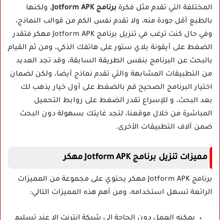
المختلفة التي تقدم مثل فكرة
برنامج Jotform APK
، ولكنها
بالطبع أقل جودة منه، ولا تقدم نفس الكم من قوالب النماذج،
وفي حال كنت ترغب في تنزيل برنامج Jotform APK مهكر فتقدر
الضغط على أيقونة بلاي ستور على هاتفك الذكي، ومن ثم القيام
بالبحث عن البرنامج بنفس الطريقة السابقة، وقد تجد العديد
من التطبيقات المشابهة والتي تقدم نماذج أيضا، ولكن لضمان
اختيار البرنامج الصحيح قم بالضغط على أول خيار يذهب لك
بعد البحث، و للإسراع تقدر الضغط على روابط التحميل
المباشرة من خلال موقعنا، لتجد غايتك بسهولة دون البحث
ضمن آلاف التطبيقات الأخرى.
مميزات تنزيل برنامج Jotform APK مهكر
برنامج Jotform APK مهكر يحتوي على مجموعة من المميزات
الرائعة تسهل استخدامه، ومن أهم هذه المميزات التالي:
يمكنه العمل دون الحاجة إلى شبكة إنترنت إلا عند تسليم