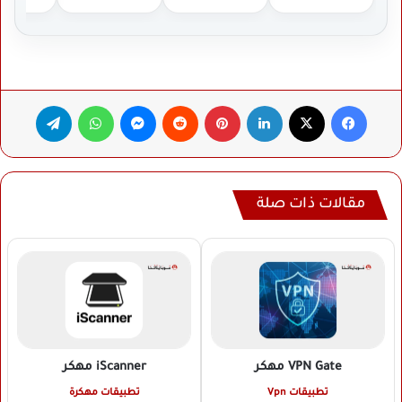
فيسبوك
‫X
لينكدإن
بينتيريست
ماسنجر
واتساب
تيلقرام
مقالات ذات صلة
VPN Gate
مهكر
iScanner
مهكر
تطبيقات Vpn
تطبيقات مهكرة