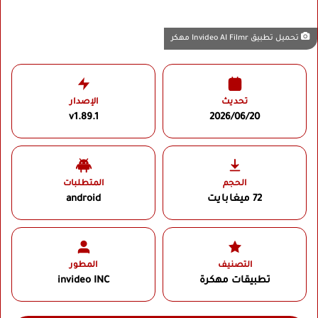
تحميل تطبيق Invideo AI Filmr مهكر
تحديث
الإصدار
v1.89.1
2026/06/20
الحجم
المتطلبات
72 ميغابايت
android
التصنيف
المطور
تطبيقات مهكرة
invideo INC‏