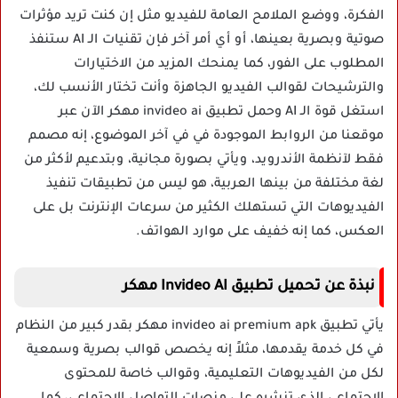
الفكرة، ووضع الملامح العامة للفيديو مثل إن كنت تريد مؤثرات
صوتية وبصرية بعينها، أو أي أمر آخر فإن تقنيات الـ AI ستنفذ
المطلوب على الفور، كما يمنحك المزيد من الاختيارات
والترشيحات لقوالب الفيديو الجاهزة وأنت تختار الأنسب لك،
استغل قوة الـ AI وحمل تطبيق invideo ai مهكر الآن عبر
موقعنا من الروابط الموجودة في في آخر الموضوع، إنه مصمم
فقط لآنظمة الأندرويد، ويأتي بصورة مجانية، وبتدعيم لأكثر من
لغة مختلفة من بينها العربية، هو ليس من تطبيقات تنفيذ
الفيديوهات التي تستهلك الكثير من سرعات الإنترنت بل على
العكس، كما إنه خفيف على موارد الهواتف.
نبذة عن تحميل تطبيق Invideo AI مهكر
يأتي تطبيق invideo ai premium apk مهكر بقدر كبير من النظام
في كل خدمة يقدمها، مثلاً إنه يخصص قوالب بصرية وسمعية
لكل من الفيديوهات التعليمية، وقوالب خاصة للمحتوى