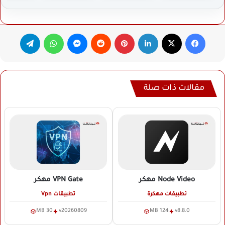
فيسبوك
‫X
لينكدإن
بينتيريست
ماسنجر
واتساب
تيلقرام
مقالات ذات صلة
Node Video
مهكر
VPN Gate
مهكر
تطبيقات مهكرة
تطبيقات Vpn
30 MB
v20260809
124 MB
v8.8.0