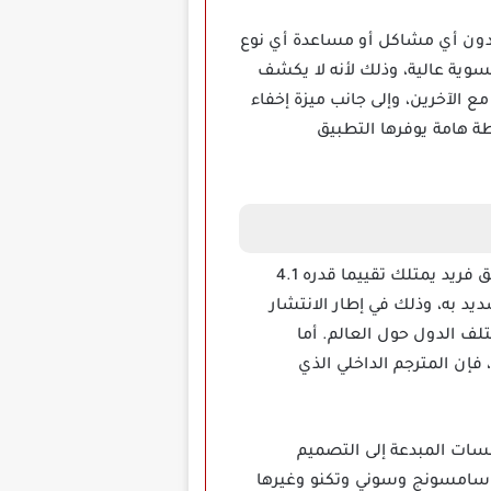
يع المستخدم تحميل أي نوع من البيانات المرئية المنشورة على تطبيق انستا مود InstaMod Apk دون أي مشاكل أو مساعدة أي نوع
سوية عالية، وذلك لأنه لا يكشف
 الآخرين، وإلى جانب ميزة إخفاء
ة هامة يوفرها التطبيق
فيجب التنويه إلى أنه تطبيق فريد يمتلك تقييما قدره 4.1
د به، وذلك في إطار الانتشار
لف الدول حول العالم. أما
فإن المترجم الداخلي الذي
مسات المبدعة إلى التصميم
ز Android 6.0 وما يليه، إذ أن كافة أجهزة سامسونج وسوني وتكنو وغيرها