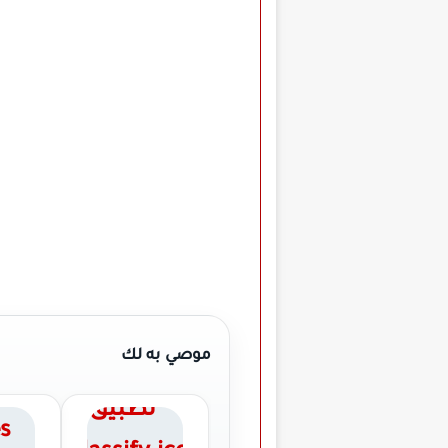
موصي به لك