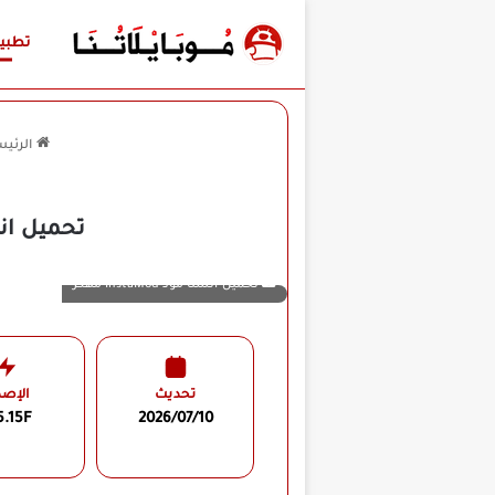
تطبي
الرئيس
تحميل انستا مود InstaMod مهكر لل
تحميل انستا مود InstaMod مهكر
تحديث
الإصد
5.15F
2026/07/10