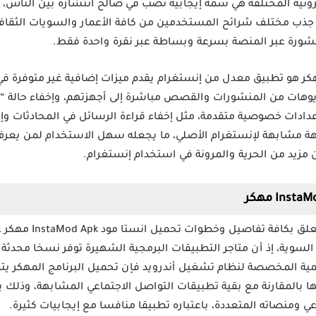
لكترونية المختلفة هي سمة إيجابية تصب في صالح انتشاره بين الناس
ي جذب مختلف شرائح المستخدمين من كافة الأعمار والسويات الثقاف
شورة عبر المنصة بسرعة وبساطة عبر نقرة واحدة فقط.
ق انستا مود InstaMod Apk مهكر هو تطبيق معدل من إنستغرام يقدم ميزات إضافية غير مت
وهات من المنشورات والقصص مباشرة إلى أجهزتهم، وإخفاء حالة “
دادات خصوصية متقدمة، مثل إخفاء قراءة الرسائل في المحادثات وإزال
واجهة مشابهة لإنستغرام الأصلي، ما يجعله سهل الاستخدام لمن يع
مزيد من الحرية والمرونة في استخدام إنستغرام.
أما بالنسبة إلى الجانب
 السوية، إذ أن متاجر التطبيقات البرمجية الشهيرة توفر نسخا محدث
قمية المخصصة لنظام تشغيل أندرويد فإن تحميل البرنامج المهكر ي
كها بالمقارنة مع بقية تطبيقات التواصل الاجتماعي المشابهة، وذل
ومنصاته المتعددة، باعتباره تطبيقا منافسا مع إيجابيات كثيرة.