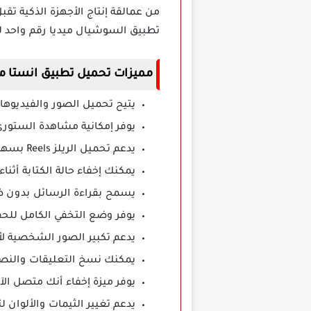
من عمالقة إنتاج الأجهزة الذكية تق
تطبيق السوشيال ميديا رقم واحد ل
مميزات تحميل تطبيق انستا مود InstaMod م
يتيح تحميل الصور والفيديوهات
يوفر إمكانية مشاهدة الستوري
يدعم تحميل الريلز Reels بسهولة وبضغطة زر واحدة فقط.
يمكنك إخفاء حالة الكتابة أثنا
يسمح بقراءة الرسائل بدون ظهور علامة en
يوفر وضع التخفي الكامل للحف
يدعم تكبير الصور الشخصية ل
يمكنك نسخ التعليقات والنص
يوفر ميزة إخفاء أنك متصل ا
يدعم تغيير الثيمات والألوان