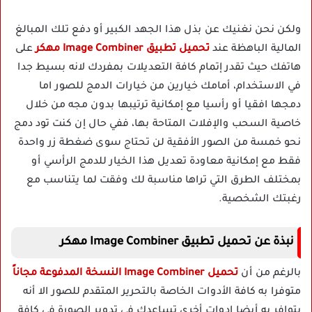
ولكن نحن نغنيك عن بذل هذا الجهد الكبير أو دفع تلك المبالغ
المالية الباهظة عند
تحميل تطبيق Image Combiner مهكر
على
هاتفك حيث تقدر إتمام كافة التعديلات بمفردك لانه بسيط جدا
في الاستخدام، أمامك خيارين من خيارات الدمج للصور اما
دمجها افقيا أو رأسيا مع إمكانية ترتيبها بدون مجه من خلال
خاصية السحب والإفلات المتاحة بها، ففي حال إن كنت تود دمج
نحو خمسة من الصور الأفقية لن تحتاج سوى ضغطة زر واحدة
فقط مع إمكانية معاودة تعديل هذا الخيار للدمج الرأسي أو
بمختلف الطرق التي تراها مناسبة لك وفقت لما يتناسب مع
رغبتك الشخصية.
نبذة عن تحميل تطبيق Image Combiner مهكر
بالرغم من أن
تحميل Image Combiner النسخة المدفوعة مجاناً
متوفرا به كافة الأدوات الخاصة بالتحرير المتقدم للصور الا أنه
يتوافر به أيضا ادوات أخرى تساعدك في تدوير الصورة في كافة