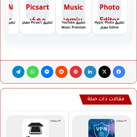
تطبيق Hypic Photo
تطبيق YouTube
تطبيق Picsart مهكر
تطبيق
Editor مهكر
Music Premium
مهك
مهكر
فيسبوك
‫X
لينكدإن
بينتيريست
ماسنجر
واتساب
تيلقرام
مقالات ذات صلة