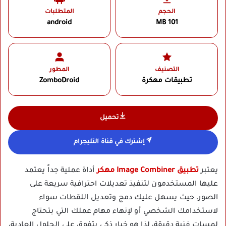
الحجم
المتطلبات
android
101 MB
التصنيف
المطور
تطبيقات مهكرة
ZomboDroid‏
تحميل
إشترك في قناة التليجرام
يعتبر
تطبيق Image Combiner مهكر
أداة عملية جداً يعتمد
عليها المستخدمون لتنفيذ تعديلات احترافية سريعة على
الصور، حيث يسهل عليك دمج وتعديل اللقطات سواء
لاستخدامك الشخصي أو لإنهاء مهام عملك التي بتحتاج
لمسات فنية دقيقة، لذا هو خيار ذكي يتفوق على الحلول العادية،