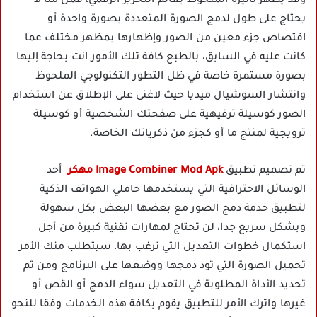
وقد يظهر تأثيره الملحوظ بعالم التحرير الرقمي، فمن منا لا
يحتاج على طول لدمج الصورة المتعددة بصورة واحدة أو
اقتصاص جزء معين من الصور وإظهارها بمظهر مختلف عما
كانت عليه في السابق، بالطبع كافة تلك الأمور انت بحاجة إليها
بصورة مستمرة خاصة في ظل التطور التكنولوجي الملحوظ
وانتشار السوشيال ميديا حيث لاغنى على الإطلاق عن استخدام
الصور كوسيلة ترفيهية على صفحتك الشخصية أو كوسيلة
ترويجية لمنتج ما أو كجزء من ذكرياتك الخاصة.
تم تصميم تطبيق
Image Combiner Mod Apk مهكر
أحد
الوسائل الاحترافية التي يستخدمها حاملي الهواتف الذكية
لتطبيق خدمة دمج الصور مع بعضها البعض بكل سهولة
وبشكل سريع جدا، لن تحتاج لمهارات تقنية كبيرة من أجل
استكمال خطوات التعديل التي ترغب بها، سيتطلب منك الأمر
تحميل الصورة التي تود دمجها ووضعها على البرنامج ومن ثم
تحديد الأداة المطلوبة في التعديل سواء الدمج أو القص أو
غيرها واترك الأمر للتطبيق يقوم بكافة هذه الخدمات وفقا للنحو