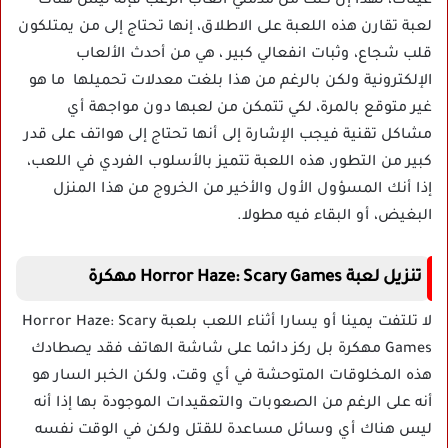
عيناك، لهذا إن كنت من مدمني ألعاب الرعب فإنه ليس هناك
لعبة تقارن هذه اللعبة على الاطلاق، إنها تحتاج إلى من يمتلكون
قلب شجاع، وثبات انفعالي كبير ، هي من أحدث الألعاب
الإلكترونية ولكن بالرغم من هذا بلغت معدلات تحميلها ما هو
غير متوقع بالمرة، لكي تتمكن من لعبها دون مواجهة أي
مشاكل تقنية فيجب الإشارة إلى أنها تحتاج إلى هواتف على قدر
كبير من التطور، هذه اللعبة تتميز بالأسلوب الفردي في اللعب،
إذا أنك المسؤول الأول والأخير من الخروج من هذا المنزل
البغيض، أو البقاء فيه مطولا.
تنزيل
لعبة
Horror Haze: Scary Games مهكرة
لا تلتفت يمينا أو يسارا أثناء اللعب بلعبة Horror Haze: Scary
Games مهكرة بل ركز دائما على شاشة الهاتف فقد يصطادك
هذه المخلوقات المتوحشة في أي وقت، ولكن الخبر السار هو
أنه على الرغم من الصعوبات والتعقيدات الموجودة بها إذا أنه
ليس هناك أي وسائل مساعدة للقتل ولكن في الوقت نفسه