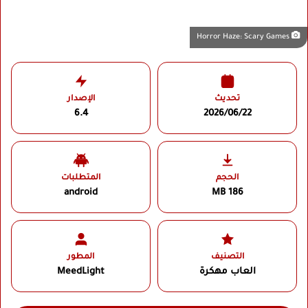
Horror Haze: Scary Games
تحديث
الإصدار
6.4
2026/06/22
الحجم
المتطلبات
android
186 MB
التصنيف
المطور
العاب مهكرة
MeedLight‏