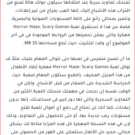
تمنحك تعاويذ سرية عند امتلاكها سيكون حولك هالة تمنع من
اقتراب هذه الأشباح إليك، إنها العب بمزاج من غير إعلانات،
وتتميز بمحاكي رائع على كافة المستويات الصوتية والبصرية،
فضلا عن هذا لا تستغرق لعبة Horror Haze: Scary Games
مهكرة والتي يمكن تحميلها من الروابط الموجودة في في آخر
الموضوع أي وقت للتثبيت، حيث تبلغ مساحتها 33 MB.
ما أن تصبح متمرس في لعبها حتى تتوالى المهام عليك، مثلاً قد
توكل لعبة Horror Haze: Scary Games مهكرة إنقاذ الأطفال
من هذا المنزل المخيف، بالطبع ستكون المهام صعبة حيث
الحراسة الشديدة على الصغار من قبل الأشباح، ولكن في
الوقت نفسه إن نجحت في مهمتك منحتك اللعبة الكثير من
التعاويذ السحرية والتي لها دور كبير في مساعدتك، إنها بدون
إعلانات، كما أنك لن تحتاج إلى دفع أي أموال للعبة لفتح
مستويات رعب جديدة بها، أو حتى للحصول على التعاويذ، وذلك
لإن في هذه النسخة المهكرة كل هذه المزايا متاحة لك بشكل
مجاني، مجرد حل الألغاز ستتمكن على الفور من الحصول على