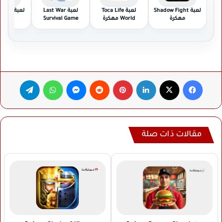
لعبة Shadow Fight
لعبة Toca Life
لعبة Last War
لعبة ty
مهكرة
World مهكرة
Survival Game
مهكر
مهكرة
فيسبوك
‫X
لينكدإن
بينتيريست
ماسنجر
واتساب
تيلقرام
مقالات ذات صلة