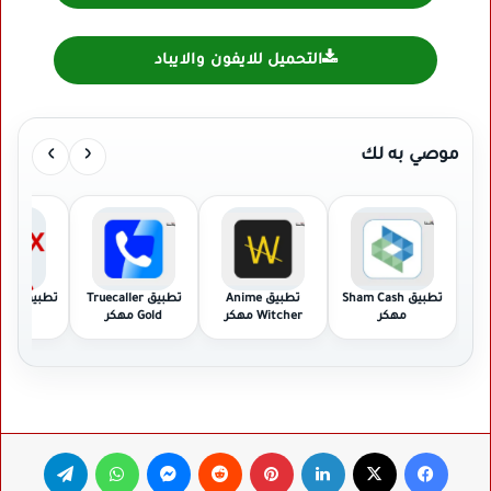
التحميل للايفون والايباد
›
‹
موصي به لك
تطبيق Sham Cash
تطبيق Anime
تطبيق Truecaller
تطبيق FFH4X مهكر
مهكر
Witcher مهكر
Gold مهكر
فيسبوك
‫X
لينكدإن
بينتيريست
ماسنجر
واتساب
تيلقرام