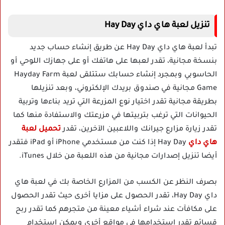
تنزيل لعبة هاي داي Hay Day
تبدأ لعبة هاي داي Hay Day عن طريق إنشاء حساب جديد
بنسخة مجانية، تقدر لعبها على هاتفك أو على جهازك اللوحي أو
الحاسوبي وبمجرد إنشاء حسابك ستتلقى لعبة Hayday Farm
Game مجانية في صندوق بريدك الإلكتروني، وبعد تنزيلها
بطريقة مجانية تقدر اختيار نوع المزرعة التي تريد بناءها وتربية
الحيوانات التي ترغب بتربيتها في مزرعتك والاستفادة منها كما
تقدر زيارة مزارع جيرانك واللاعبين الآخرين، تقدر
تحميل لعبة
هاي داي
Hay Day إذا كنت من مستخدمي iPhone أو iPad فتقدر
أيضا تنزيل إصدارات مجانية من هذه اللعبة من خلال iTunes.
بصرف النظر عن الكسب من المزارع الخاصة بك في لعبة هاي
داي Hay Day، تقدر الحصول على مزايا أخرى حيث تقدر الحصول
على مكافآت عند شراء أشياء معينة من متجرهم كما تقدر ربح
قسائم تقدر استخدامها في مواقع أخرى ويمكن استخدام