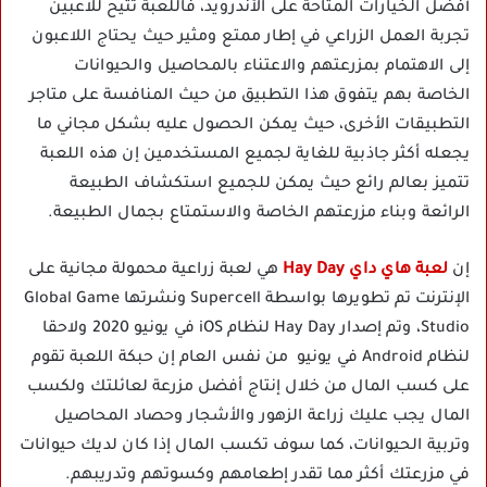
أفضل الخيارات المتاحة على الأندرويد، فاللعبة تتيح للاعبين
تجربة العمل الزراعي في إطار ممتع ومثير حيث يحتاج اللاعبون
إلى الاهتمام بمزرعتهم والاعتناء بالمحاصيل والحيوانات
الخاصة بهم يتفوق هذا التطبيق من حيث المنافسة على متاجر
التطبيقات الأخرى، حيث يمكن الحصول عليه بشكل مجاني ما
يجعله أكثر جاذبية للغاية لجميع المستخدمين إن هذه اللعبة
تتميز بعالم رائع حيث يمكن للجميع استكشاف الطبيعة
الرائعة وبناء مزرعتهم الخاصة والاستمتاع بجمال الطبيعة.
إن
لعبة هاي داي Hay Day
هي لعبة زراعية محمولة مجانية على
الإنترنت تم تطويرها بواسطة Supercell ونشرتها Global Game
Studio، وتم إصدار Hay Day لنظام iOS في يونيو 2020 ولاحقا
لنظام Android في يونيو من نفس العام إن حبكة اللعبة تقوم
على كسب المال من خلال إنتاج أفضل مزرعة لعائلتك ولكسب
المال يجب عليك زراعة الزهور والأشجار وحصاد المحاصيل
وتربية الحيوانات، كما سوف تكسب المال إذا كان لديك حيوانات
في مزرعتك أكثر مما تقدر إطعامهم وكسوتهم وتدريبهم.