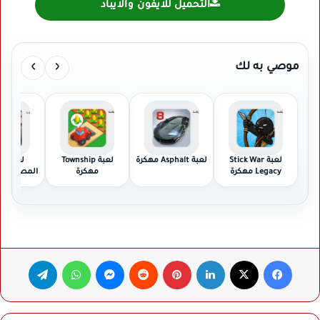
التحميل للايفون والايباد
›
‹
موصي به لك
لعبة Stick War
لعبة Asphalt مهكرة
لعبة Township
لعبة ال
Legacy مهكرة
مهكرة
مهكر
فيسبوك
‫X
لينكدإن
بينتيريست
ماسنجر
واتساب
تيلقرام