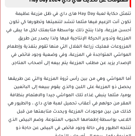
معلومات عن تحديث هاي داي 2024 Hay Day
تتمثل حكاية لعبة Hay Day هاى داي في ظل مزرعة عظيمة
تكون أنت الزعيم فيها مثلما تنشد لتنميتها وتطورها كي تكون
أحسن مزرعة، ولذا ينتج ذلك بواسطة متابعتك لكل ما يبقى في
المزرعة وتدوير الحركة الإنتاجية فيها ولذا يصدر عن طريق
المزروعات فعليك زراعة الغلال التي منها تقوم بتغذية وإطعام
المواشي المتواجدة في المزرعة، وفي وضعية وجود فائض في
الإصدار يزيد عن مطلب المزرعة يتم بيعه إلى أصحاب المتاجر.
أما المواشي وهي من بين رأس ثروة المزرعة والتي عن طريقها
يحصل ذو المزرعة على اللبن والذي يقوم ببيعه إلى البائعين
يوميا، مثلما ينبغي غذاء تلك المواشي جيدا والاهتمام بنظافة
المقر من حولهم في أعقاب تحميل لعبة هاي داي ، والطيور هي
كذلك من بين موجودات المزرعة ويحدث متابعتها من قبل
اللاعب بواسطة إطعامها الحبوب المتنوعة، وضم البيض الذي
تنتجه الطيور وفي حالة وجود فائض في البيض عن حاجة ذو