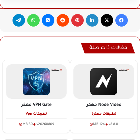
فيسبوك
‫X
لينكدإن
بينتيريست
ماسنجر
واتساب
تيلقرام
مقالات ذات صلة
Node Video
مهكر
VPN Gate
مهكر
تطبيقات مهكرة
تطبيقات Vpn
30 MB
v20260809
124 MB
v8.8.0