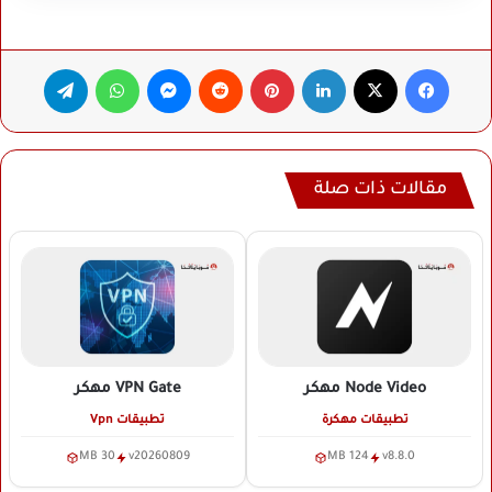
فيسبوك
‫X
لينكدإن
بينتيريست
ماسنجر
واتساب
تيلقرام
مقالات ذات صلة
Node Video
مهكر
VPN Gate
مهكر
تطبيقات مهكرة
تطبيقات Vpn
30 MB
v20260809
124 MB
v8.8.0