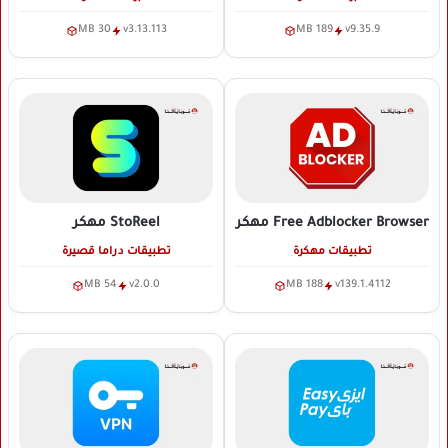
30 MB
v3.13.113
189 MB
v9.35.9
Free Adblocker Browser
مهكر
StoReel
مهكر
تطبيقات مهكرة
تطبيقات دراما قصيرة
54 MB
v2.0.0
188 MB
v139.1.4112