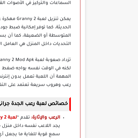
السماعات والتركيز في الأصوات الق
يمكن تنزيل
الحديثة، كما توفر إمكانية ضبط جو
المتوسطة أو الضعيفة، كما أن بساط
التحديات داخل المنزل هي العامل ال
لكنه في الوقت نفسه يواجه ضغط ال
المهمة أن اللعبة تعمل بدون إنترن
رعب وهروب سريعة تعتمد على التفكي
خصائص لعبة رعب الجدة جراني Granny Chapter 2 مهكرة برابط مب
الرعب والإثارة:
تقدم “
لعبة Granny 2 مهكرة قائمة الغش
يجد اللاعب نفسه داخل منزل م
سمع قوية للغاية ما يجعل أي