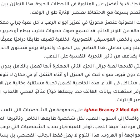
نحك قدرة أفضل على المناورة في اللحظات الحرجة، هذا التوازن بي
تعلم بسرعة مع الاحتفاظ بعنصر الإثارة طوال الوقت.
الة من التوتر الدائم، قد تسمع صوت خطوات تقترب ببطء أو صرير با
بالخطر، الموسيقى التصويرية الخلفية تضيف طابعًا دراميًا عميقًا 
م رعب تفاعلي، هذا التناغم بين الصوت والحركة يرفع مستوى الاند
يضاعف من تأثير التجربة النفسية على اللاعب.
تي تقدمها لعبة جراني الجزء الثاني المهكرة أنها تعمل بالكامل بدون ا
دون قيود، سواء كنت في المنزل أو أثناء التنقل أو في مكان لا تت
 مشاكل في الأداء، هذه الخاصية تضمن تجربة مستقرة وخالية من الانق
 استهلاك بيانات الهاتف مما يجعلها خيارًا مثاليًا لمحبي الألعاب ا
ر الإنترنت.
كرة
على مجموعة من الشخصيات التي تلعب أدو
 واضحًا إلى أسلوب اللعب، لكل شخصية طابعها الخاص وتأثيرها ال
مرة تبدأ فيها اللعب، توفر اللعبة خيار تحديد الشخصيات التي ترغب 
واجهة أو الهروب، هذا التنوع لا يعزز فقط الجانب القصصي بل يسا