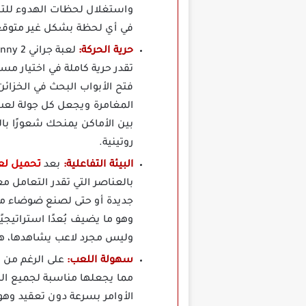
واستغلال لحظات الهدوء للتنقل
في أي لحظة بشكل غير متوقع م
حرية الحركة:
تقدر حرية كاملة في اختيار مس
فتح الأبواب البحث في الخزائن
المغامرة ويجعل كل جولة لعب
بين الأماكن يمنحك شعورًا با
روتينية.
البيئة التفاعلية:
بعد
تحميل لعبة nny Chapter Two
بالعناصر التي تقدر التعامل
جديدة أو حتى لصنع ضوضاء مق
وهو ما يضيف بُعدًا استراتيجي
وليس مجرد لاعب يشاهدها، هذا
سهولة اللعب:
مما يجعلها مناسبة لجميع الل
الأوامر بسرعة دون تعقيد وهو 