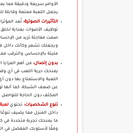
الأوامر سريعة ودقيقة مما يم
يجعل اللعبة ممتعة وقابلة لل
التأثيرات الصوتية:
توظيف الأصوات بعناية لخلق ح
صمت مفاجئة تزيد من الإحساس 
ويجعلك تشعر وكأنك داخل فيل
مليئة بالإحساس والترقب مما 
بدون إتصال:
من أهم المزايا ال
يمنحك حرية اللعب في أي وقت 
اللعبة والاستمتاع بها دون أي
عن ضعف الشبكة، كما أنها توفر
المكثف دون الحاجة للتواصل عب
تنوع الشخصيات:
تحتوي
لعبة Granny 2 Mod Apk مه
داخل المنزل مما يضيف تنوعًا
ما يمنحك تجربة متجددة في كل 
وفقًا لأسلوبك المفضل في الم