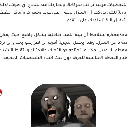
شخصيات مرعبة تراقب تحركاتك وتطاردك عند سماع أي صوت، لذلك ي
رورية للهروب، كما أن المنزل يحتوي على غرف وممرات وأماكن مغلق
تشغيل آلية تساعدك على التقدم.
بعد تحميل لعبة Granny Chapter Two مهكرة ستلاحظ أن بيئة اللعب تفاعلية بشكل واضح، 
ة داخل المنزل، وهذا يجعل التجربة أقرب إلى لغز رعب يحتاج إلى تر
ظم اللاعبين، فكل ما تحتاجه هو التحرك والاختباء والتقاط الأشيا
يار اللحظة المناسبة للحركة دون لفت انتباه الشخصيات المخيفة.