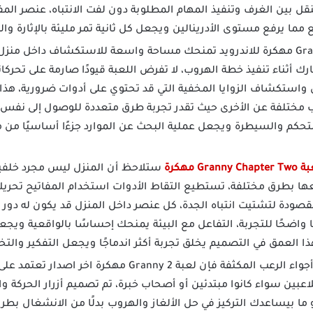
 بين الغرف وتنفيذ المهام المطلوبة دون لفت الانتباه، عنصر المفا
ما يرفع مستوى الأدرينالين ويجعل كل ثانية تمر مليئة بالإثارة و
لعبة جراني Granny 2 مهكرة للاندرويد تمنحك مساحة واسعة للاستكشاف داخل
ارك أثناء تنفيذ خطة الهروب، لا تفرض اللعبة قيودًا صارمة على تحرك
 واستكشاف الزوايا المخفية التي قد تحتوي على أدوات ضرورية، هذا 
 مختلفة عن الأخرى حيث تقدر تجربة طرق متعددة للوصول إلى نفس 
لتحكم والسيطرة ويجعل عملية البحث عن الموارد جزءًا أساسيًا من
Gra مهكرة
ستلاحظ أن المنزل ليس مجرد خلفية ث
 معها بطرق مختلفة، تستطيع التقاط الأدوات استخدام المفاتيح تح
صودة لتشتيت انتباه الجدة، كل عنصر داخل المنزل قد يكون له دور
ًا واضحًا للتجربة، التفاعل مع البيئة يمنحك إحساسًا بالواقعية وي
 العمق في التصميم يخلق تجربة أكثر اندماجًا ويجعل التفكير وا
على الرغم من أجواء الرعب المكثفة فإن لعبة nny 2
اعبين سواء كانوا مبتدئين أو أصحاب خبرة، تم تصميم أزرار الحركة 
ما بيساعدك التركيز في حل الألغاز والهروب بدلًا من الانشغال بطري