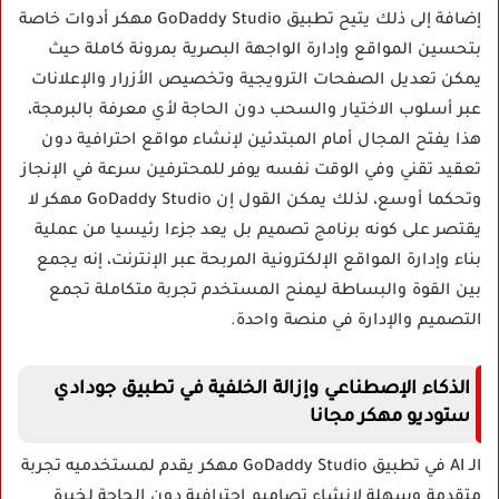
إضافة إلى ذلك يتيح تطبيق GoDaddy Studio مهكر أدوات خاصة
بتحسين المواقع وإدارة الواجهة البصرية بمرونة كاملة حيث
يمكن تعديل الصفحات الترويجية وتخصيص الأزرار والإعلانات
عبر أسلوب الاختيار والسحب دون الحاجة لأي معرفة بالبرمجة،
هذا يفتح المجال أمام المبتدئين لإنشاء مواقع احترافية دون
تعقيد تقني وفي الوقت نفسه يوفر للمحترفين سرعة في الإنجاز
وتحكما أوسع، لذلك يمكن القول إن GoDaddy Studio مهكر لا
يقتصر على كونه برنامج تصميم بل يعد جزءا رئيسيا من عملية
بناء وإدارة المواقع الإلكترونية المربحة عبر الإنترنت، إنه يجمع
بين القوة والبساطة ليمنح المستخدم تجربة متكاملة تجمع
التصميم والإدارة في منصة واحدة.
الذكاء الإصطناعي وإزالة الخلفية في تطبيق جودادي
ستوديو مهكر مجانا
الـ AI في تطبيق GoDaddy Studio مهكر يقدم لمستخدميه تجربة
متقدمة وسهلة لإنشاء تصاميم احترافية دون الحاجة لخبرة