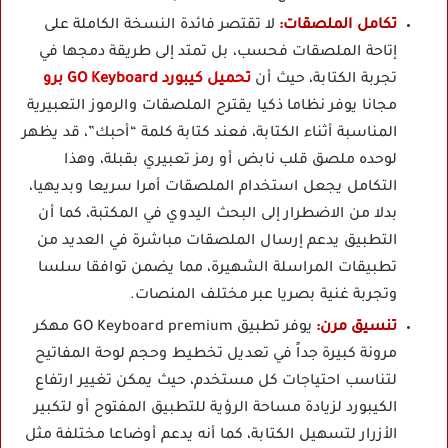
تكامل الملصقات:
لا تقتصر فائدة النسخة الكاملة على
إتاحة الملصقات فحسب، بل تمتد إلى طريقة دمجها في
تجربة الكتابة، حيث أن
تحميل كيبورد GO Keyboard برو
مجانا يوفر نظاما ذكيا يقترح الملصقات والرموز التعبيرية
المناسبة أثناء الكتابة، فعند كتابة كلمة “أحبك”، قد يظهر
لوحده ملصق قلب نابض أو رمز تعبيري بقبلة، وهذا
التكامل يجعل استخدام الملصقات أمرا سريعا وبديهيا،
بدلا من الاضطرار إلى البحث اليدوي في المكتبة، كما أن
التطبيق يدعم إرسال الملصقات مباشرة في العديد من
تطبيقات المراسلة الشهيرة، مما يضمن توافقا سلسا
وتجربة غنية بصريا عبر مختلف المنصات.
تنسيق مرن:
يوفر تطبيق GO Keyboard premium مهكر
مرونة كبيرة جداً في تعديل تخطيط وحجم لوحة المفاتيح
لتناسب احتياجات كل مستخدم، حيث يمكن تغيير ارتفاع
الكيبورد لزيادة مساحة الرؤية للتطبيق المفتوح أو لتكبير
الأزرار لتسهيل الكتابة، كما أنه يدعم أوضاعا مختلفة مثل