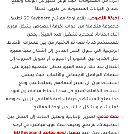
أجزاء من المعلومات، حيث توفر الكثير من الوقت وتمنع
فقدان البيانات المنسوخة عن طريق الخطأ.
زخرفة النصوص:
يقدم لوحة مفاتيح GO Keyboard تطبيق
مجموعة متكاملة من أدوات زخرفة النصوص بشكل فوري
أثناء الكتابة، فبمجرد تشغيل هذه الميزة، يمكن
للمستخدم كتابة نصه ثم الاختيار من بين عشرات الأنماط
الزخرفية التي تحول النص العادي إلى أشكال فنية مميزة،
مثل الكتابة بين القلوب أو النجوم، أو تحويل الحروف إلى
أشكال متداخلة، وهذه الميزة تحظى بشعبية كبيرة على
منصات التواصل الاجتماعي والألعاب، حيث يسعى
المستخدمون إلى تمييز أسمائهم وتعليقاتهم، ومع
النسخة الكاملة، تصبح كل هذه الأنماط متاحة دون قيود،
مما يمنح المستخدم حرية إبداعية كاملة في تزيين نصوصه
كما يشاء وبشكل مباشر من لوحة المفاتيح.
بحث مدمج:
لتعزيز الإنتاجية وتقليل الحاجة إلى التنقل بين
التطبيقات، تم دمج وظيفة بحث قوية مباشرة في لوحة
المفاتيح، حيث يتيح
تحميل لوحة مفاتيح GO Keyboard