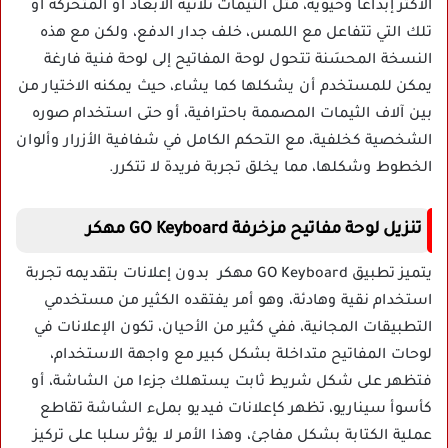
الأكثر إبداعا وحيوية، مثل الثيمات ثلاثية الأبعاد أو المتحركة أو
تلك التي تتفاعل مع اللمس، خلف جدار الدفع، ولكن مع هذه
النسخة المحسَنة تتحول لوحة المفاتيح إلى لوحة فنية فارغة
يمكن للمستخدم أن يشكلها كما يشاء، حيث يمكنه الاختيار من
بين آلاف الثيمات المصممة باحترافية، أو حتى استخدام صوره
الشخصية كخلفية، مع التحكم الكامل في شفافية الأزرار وألوان
الخطوط وشكلها، مما يخلق تجربة فريدة لا تتكرر.
تنزيل لوحة مفاتيح مزخرفة GO Keyboard مهكر
يتميز تطبيق GO Keyboard مهكر بدون إعلانات بتقديمه تجربة
استخدام نقية وهادئة، وهو أمر يفتقده الكثير من مستخدمي
التطبيقات المجانية، ففي كثير من الأحيان، تكون الإعلانات في
لوحات المفاتيح متداخلة بشكل كبير مع واجهة الاستخدام،
فتظهر على شكل شريط ثابت يستهلك جزءا من الشاشة، أو
كأسوأ سيناريو، تظهر كإعلانات فيديو بملء الشاشة تقاطع
عملية الكتابة بشكل مفاجئ، وهذا الأمر لا يؤثر سلبا على تركيز