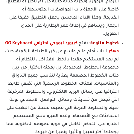
الأرقام، الرموز)، وتجربة كتابة خالية من أي تأخير أو تقطيع،
خاصة على الأجهزة ذات المواصفات المتوسطة أو
القديمة، وهذا الأداء المحسن يجعل التطبيق خفيفا على
الجهاز ويساهم في إطالة عمر البطارية على المدى
الطويل.
خطوط متنوعة:
يفتح
كيبورد ايموجي احترافي GO Keyboard
مهكر
الباب أمام عالم واسع من فن الطباعة الرقمية، حيث
لم يعد المستخدم مقيدا بالخط الافتراضي للنظام أو
مجموعة الخطوط المحدودة، بل يمكنه الاختيار من بين
مئات الخطوط المصممة بعناية لتناسب جميع الأذواق
والمناسبات، فهناك الخطوط الرسمية التي تضفي طابعا
احترافيا على رسائل البريد الإلكتروني، والخطوط المزخرفة
التي تجعل من تحديثات وسائل التواصل الاجتماعي لوحة
فنية، والخطوط المرحة التي تضيف لمسة من البهجة على
المحادثات مع الأصدقاء، وهذه الميزة تمنح المستخدم
القدرة على التحكم الكامل في هوية نصوصه المكتوبة، مما
يجعلها أكثر تعبيرا وتأثيرا وتميزا عن غيرها.