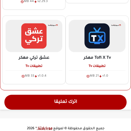
44 MB
v2.29.3
Tofi X Tv
مهكر
عشق تركي
مهكر
تطبيقات Tv
تطبيقات Tv
33 MB
v1.0.4
21 MB
v1.0
اترك تعليقا
جميع الحقوق محفوظة © لموقع
موبايلاتنا
® 2026