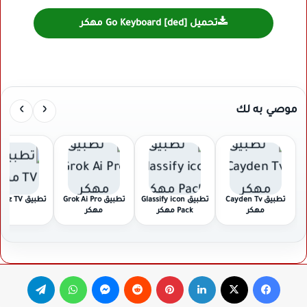
تحميل Go Keyboard [ded] مهكر
›
‹
موصي به لك
تطبيق Cayden Tv
تطبيق Glassify icon
تطبيق Grok Ai Pro
تطبيق Buz TV مهكر
مهكر
Pack مهكر
مهكر
فيسبوك
‫X
لينكدإن
بينتيريست
ماسنجر
واتساب
تيلقرام