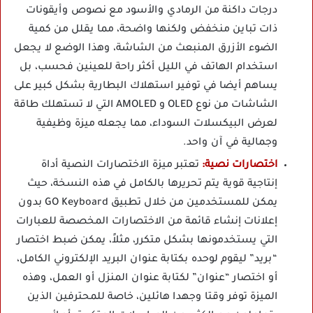
درجات داكنة من الرمادي والأسود مع نصوص وأيقونات
ذات تباين منخفض ولكنها واضحة، مما يقلل من كمية
الضوء الأزرق المنبعث من الشاشة، وهذا الوضع لا يجعل
استخدام الهاتف في الليل أكثر راحة للعينين فحسب، بل
يساهم أيضا في توفير استهلاك البطارية بشكل كبير على
الشاشات من نوع OLED و AMOLED التي لا تستهلك طاقة
لعرض البيكسلات السوداء، مما يجعله ميزة وظيفية
وجمالية في آن واحد.
اختصارات نصية:
تعتبر ميزة الاختصارات النصية أداة
إنتاجية قوية يتم تحريرها بالكامل في هذه النسخة، حيث
يمكن للمستخدمين من خلال تطبيق GO Keyboard بدون
إعلانات إنشاء قائمة من الاختصارات المخصصة للعبارات
التي يستخدمونها بشكل متكرر، مثلاً، يمكن ضبط اختصار
“بريد” ليقوم لوحده بكتابة عنوان البريد الإلكتروني الكامل،
أو اختصار “عنوان” لكتابة عنوان المنزل أو العمل، وهذه
الميزة توفر وقتا وجهدا هائلين، خاصة للمحترفين الذين