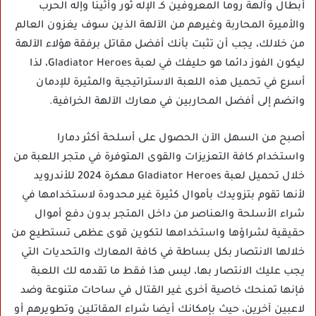
أبطال وآلهة روما المعروفين كـ الإله ثور وأثينا وإله الحرب
والأميرة المحاربة وغيرهم من الآلهة الذين سوف يغزون العالم
من خلالك، يجب أن تثبت بأنك أفضل مقاتل برفقة هؤلاء الآلهة
ليكون الفوز دائما هو حليفك في لعبة Gladiator Heroes، لذا
أسرع في تحميل هذه اللعبة الاستراتيجية والمثيرة للإدمان
وانضم إلى أفضل المحاربين في معارك الآلهة الخرافية.
أصبح من السهل الآن الحصول على أسلحة أكثر دمارا
واستخدام كافة التعزيزات والقوى المتوفرة في متجر اللعبة من
خلال تحميل لعبة Gladiator Heroes مهكرة 2024 للأندرويد
لأنها تقوم بتزويدك بأموال كثيرة غير محدودة لاستخدامها في
شراء الأسلحة والعناصر من داخل المتجر بدون دفع أموال
حقيقية لشراؤها واستخدامها لتكوين قوى عظمى تستطيع من
خلالها الانتصار بكل بساطة في كافة المعارك والتحديات التي
يجب عليك الانتصار بها، ليس هذا فقط ما تقدمه لك اللعبة
فإنها تمنحك خاصية أخرى غير القتال في ساحات متنوعة وضد
لاعبين آخرين، حيث بإمكانك أيضا شراء المقاتلين وتطويرهم أو