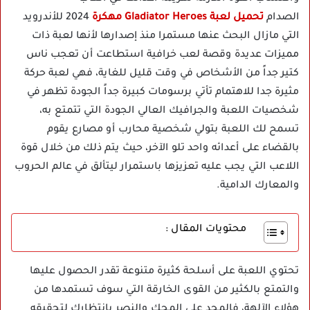
الصدام
تحميل لعبة Gladiator Heroes مهكرة
2024 للأندرويد
التي مازال البحث عنها مستمرا منذ إصدارها لأنها لعبة ذات
مميزات عديدة وقصة لعب خرافية استطاعت أن تعجب ناس
كتير جداً من الأشخاص في وقت قليل للغاية، فهي لعبة حركة
مثيرة جدا للاهتمام تأتي برسومات كبيرة جداً الجودة تظهر في
شخصيات اللعبة والجرافيك العالي الجودة التي تتمتع به،
تسمح لك اللعبة بتولي شخصية محارب أو مصارع يقوم
بالقضاء على أعدائه واحد تلو الآخر، حيث يتم ذلك من خلال قوة
اللاعب التي يجب عليه تعزيزها باستمرار ليتألق في عالم الحروب
والمعارك الدامية.
محتويات المقال :
تحتوي اللعبة على أسلحة كثيرة متنوعة تقدر الحصول عليها
والتمتع بالكثير من القوى الخارقة التي سوف تستمدها من
هؤلاء الآلهة، فالمجد على المحك والنصر بانتظارك لتحقيقه