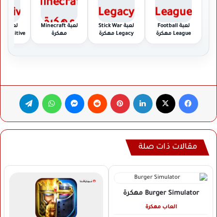
لعبة Football
لعبة Stick War
لعبة Minecraft
لعبة
League مهكرة
Legacy مهكرة
مهكرة
Definitive
Edition مهكرة
فيسبوك
‫X
لينكدإن
بينتيريست
ماسنجر
واتساب
تيلقرام
مقالات ذات صلة
Burger Simulator
مهكرة
العاب مهكرة