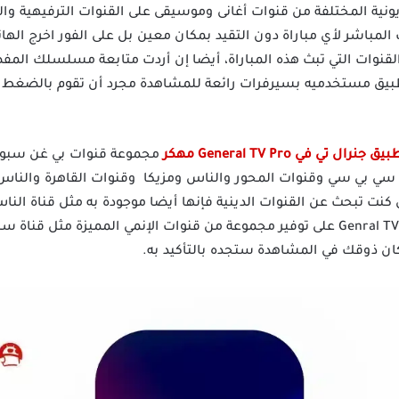
زيونية المختلفة من قنوات أغانى وموسيقى على القنوات الترفيهية والق
المباشر لأي مباراة دون التقيد بمكان معين بل على الفور اخرج الها
قنوات التي تبث هذه المباراة، أيضا إن أردت متابعة مسلسلك المف
لتطبيق مستخدميه بسيرفرات رائعة للمشاهدة مجرد أن تقوم بالضغ
يق جنرال تي في General TV Pro مهكر
مجموعة قنوات بي غن سبور
 سي بي سي وقنوات المحور والناس ومزيكا وقنوات القاهرة والناس و
نت تبحث عن القنوات الدينية فإنها أيضا موجودة به مثل قناة الناس
 كان ذوقك في المشاهدة ستجده بالتأكيد به.