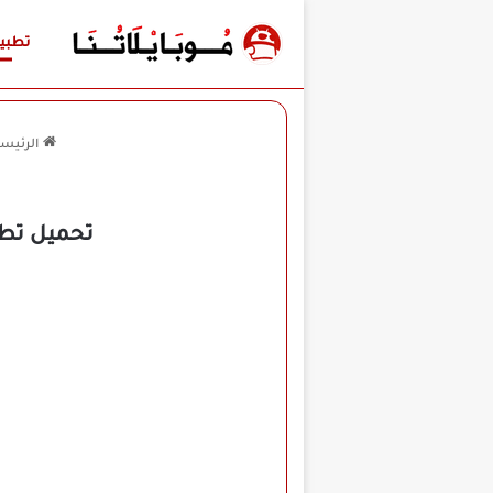
تطبي
الرئيسي
تحميل تطبيق General TV Pro مهكر للأندرويد APK 