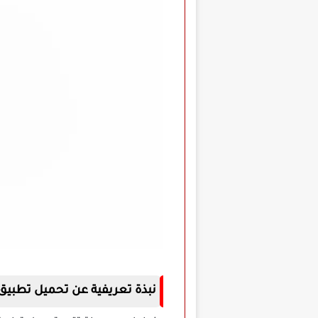
نبذة تعريفية عن تحميل تطبيق General TV Pro مهكر للاندرو