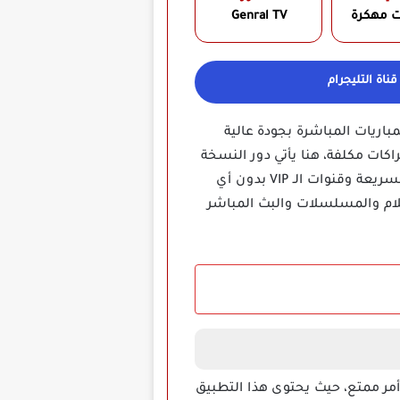
ت مهكرة
Genral TV
ناة التليجرام
اريات المباشرة بجودة عالية
اكات مكلفة، هنا يأتي دور النسخة
المهكرة التي تفتح لك عالم الترفيه بالكامل ومجاناً، هذه النسخة تمنحك وصولاً مفتوحاً لجميع الخوادم السريعة وقنوات الـ VIP بدون أي
لام والمسلسلات والبث المباشر
مر ممتع، حيث يحتوى هذا التطبيق