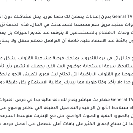
تحميل برنامج Genral TV Pro بدون إعلانات يضمن لك دعما فوريا يحل مشا
نوات ستجد فريق دعم مستعدا لمساعدتك في الحال، هذه الخدمة تزيد
وحدك، الاهتمام بالمستخدمين لا يتوقف عند تقديم الميزات بل يمت
ن بالثقة عند الاعتماد عليه، خاصة أن التواصل معهم سهل ولا ي
ج جنرال تي في برو للأندرويد يمنحك فرصة مشاهدة القنوات بشكل مب
ستلاحظ سرعة الاستجابة ووضوح البث الذي يجعلك لا تشعر بأي تأخ
وصا مع القنوات الرياضية التي تحتاج لبث فوري لتعيش الأجواء لح
 جدا ولا يأخذ وقتا طويلا مما بيديك إمكانية الاستمتاع بكل دقيقة 
تحميل تطبيق General TV Pro مهكر بث مباشر يقدم لك دقة عالية جدا في ع
راة ستلاحظ الألوان الزاهية والتفاصيل الدقيقة التي تظهر بوضوح ع
ون بالصورة النقية والصوت الواضح، حتى مع الإنترنت متوسط السرع
ا لن تحتاج لإنفاق الكثير على باقات أعلى لتحصل على أفضل جودة، م