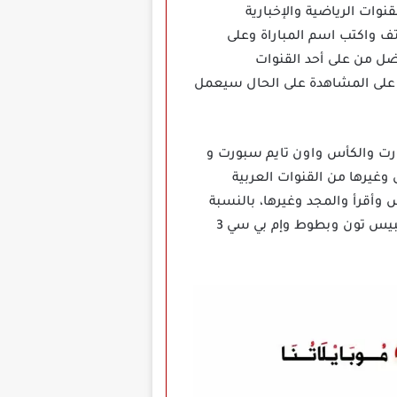
نوات الرياضية والإخبارية
تف واكتب اسم المباراة وعلى
ضل من على أحد القنوات
ط على المشاهدة على الحال سيعمل
ت والكأس واون تايم سبورت و
غيرها من القنوات العربية
 وأقرأ والمجد وغيرها، بالنسبة
للأطفال حرص تطبيق جنرال تي في Genral TV على توفير مجموعة من قنوات الإنمي المميزة مثل قناة سبيس تون وبطوط وإم بي سي 3