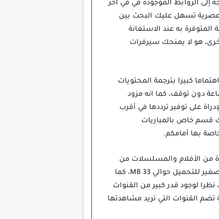
ل ما عليك فعله هو التوجه إلى الروابط الموجودة في في آخر
وعصرية تسهل عليك البحث بين
 المتوفرة به عند الاستعانة
خرى، هو لا يمنحك سيرفرات
 لهذا فهو يولي اهتماما كبيرا بترجمة المحتويات
جمة احترافية خالية من الأخطاء، أيضا التطبيق مزود بخاصية الدعم الفني المتاح على مدار 24 ساعة دون توقف، كما انه مزود
اة على توفير ترددها في أقرب
ك قسم خاص بالمباريات
اصة بها أمامكم.
ددة من الأفلام والمسلسلات من
خلال تحميل تطبيق جنرال تي في Genral TV Pro مهكر على الجوال الخاص بك، يأتي تطبيق جنرال بحجم صغير للتحميل حوالي 33 MB، كما
، نظرا لوجود قدر كبير من القنوات
ة تضم القنوات التي تريد مشاهدتها