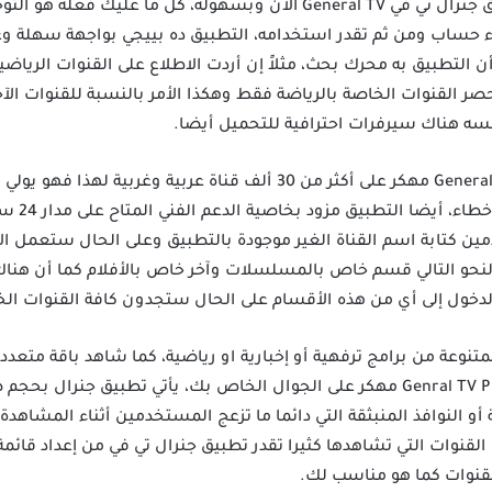
بخطوات بسيطة تقدر تحميل تطبيق جنرال تي في General TV الآن وبسهولة، ك
ء حساب ومن ثم تقدر استخدامه، التطبيق ده بييجي بواجهة سهلة 
التطبيق به محرك بحث، مثلاً إن أردت الاطلاع على القنوات الرياضية
ر القنوات الخاصة بالرياضة فقط وهكذا الأمر بالنسبة للقنوات الآ
ه هناك سيرفرات احترافية للتحميل أيضا.
General TV Pro مهكر على أكثر من 30 ألف قناة عربية وغربية
الأجنبية تر
 كتابة اسم القناة الغير موجودة بالتطبيق وعلى الحال ستعمل الإدر
نحو التالي قسم خاص بالمسلسلات وآخر خاص بالأفلام كما أن هنا
الدخول إلى أي من هذه الأقسام على الحال ستجدون كافة القنوات الخ
متنوعة من برامج ترفهية أو إخبارية او رياضية، كما شاهد باقة متع
ة أو النوافذ المنبثقة التي دائما ما تزعج المستخدمين أثناء المشاهدة
 القنوات التي تشاهدها كثيرا تقدر تطبيق جنرال تي في من إعداد قائم
لقنوات كما هو مناسب لك.