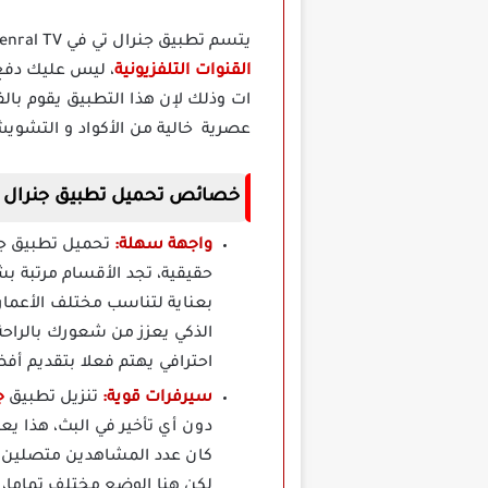
يتسم تطبيق جنرال تي في Genral TV بانه دائم التجديد لمختلف القنوات الموجودة به وذلك لإنه بيعمل توفير كل ما هو جديد في عالم
القنوات التلفزيونية
، ليس عليك دفع
ات وذلك لإن هذا التطبيق يقوم بال
عصرية خالية من الأكواد و التشويش
خصائص تحميل تطبيق جنرال تي في برو General TV م
واجهة سهلة:
حقيقية، تجد الأقسام مرتبة ب
بعناية لتناسب مختلف الأعمار 
الذكي يعزز من شعورك بالراح
احترافي يهتم فعلا بتقديم أف
سيرفرات قوية:
تنزيل تطبيق
ج
دون أي تأخير في البث، هذا 
كان عدد المشاهدين متصلين ف
لكن هنا الوضع مختلف تماما،