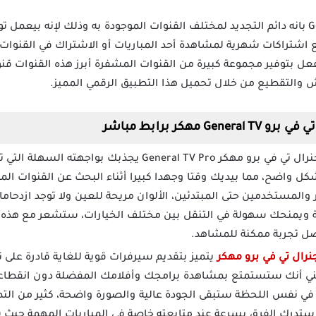
 اشتراكات شهرية لمشاهدة أحد المباريات أو الاشتراك في القنوات
فعل بتوفير مجموعة كبيرة من القنوات المشفرة أبرز هذه القنوات ق
 والتقطيع من خلال تحميل هذا التطبيق الرقمي المميز.
هكر برابط مباشر
تحميل تطبيق جنرال تي في برو مهكر General TV Pro يج
شكل واضح، مما بيديك وقتا وجهدا كبيرا أثناء البحث عن القنوات ا
والمستخدمين حتى المبتدئين، الألوان مريحة للعين ولا توجد ازدحامات
ة ويمنحك سهولة في التنقل بين مختلف الخيارات، ستشعر مع هذه ا
ضل تجربة ممكنة للمشاهد.
نرال تي في برو مهكر
يتميز بتقديم سيرفرات قوية للغاية قادرة عل
يعني أنك ستستمتع بمشاهدة برامجك وأفلامك المفضلة دون انقطاع
ي نفس اللحظة ستبقى الجودة عالية والصورة واضحة، كثير من التطب
 ستدرك الفرق بسرعة عند متابعته خاصة في المباريات المهمة حيث