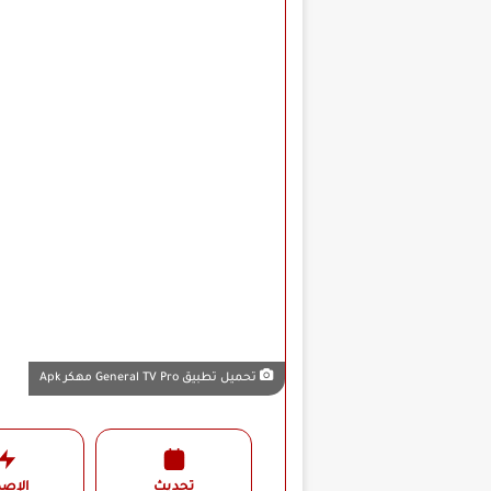
تحميل تطبيق General TV Pro مهكر Apk
تحديث
الإصد