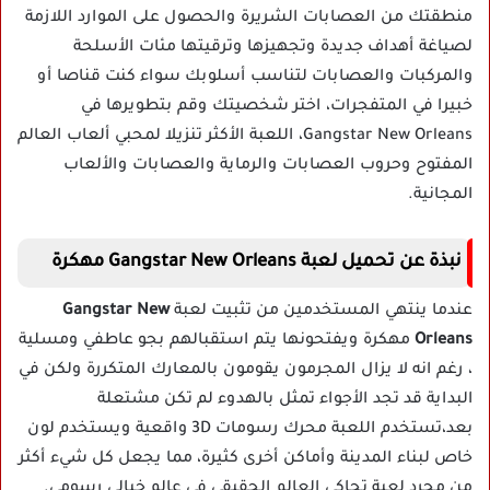
منطقتك من العصابات الشريرة والحصول على الموارد اللازمة
لصياغة أهداف جديدة وتجهيزها وترقيتها مئات الأسلحة
والمركبات والعصابات لتناسب أسلوبك سواء كنت قناصا أو
خبيرا في المتفجرات، اختر شخصيتك وقم بتطويرها في
Gangstar New Orleans، اللعبة الأكثر تنزيلا لمحبي ألعاب العالم
المفتوح وحروب العصابات والرماية والعصابات والألعاب
المجانية.
نبذة عن تحميل لعبة Gangstar New Orleans مهكرة
عندما ينتهي المستخدمين من تثبيت لعبة
Gangstar New
Orleans
مهكرة ويفتحونها يتم استقبالهم بجو عاطفي ومسلية
، رغم انه لا يزال المجرمون يقومون بالمعارك المتكررة ولكن في
البداية قد تجد الأجواء تمثل بالهدوء لم تكن مشتعلة
بعد،تستخدم اللعبة محرك رسومات 3D واقعية ويستخدم لون
خاص لبناء المدينة وأماكن أخرى كثيرة، مما يجعل كل شيء أكثر
من مجرد لعبة تحاكي العالم الحقيقي في عالم خيالي رسومي.