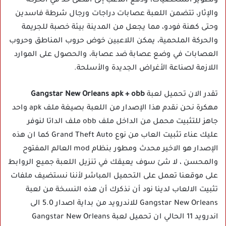
وتطوير الشخصيات، ودفع اللاعب إلى أقصى حد في الحركة
والإثار، تتضمن اللعبة عصابات دراجات ورجال شرطة فاسدين
وحتى كهنة فودو، مما يجعل من المدينة بيئة خصبة للجريمة
والحركة الملحمية، يمكن اللاعبين خوض حروب المناطق وحروب
العصابات في وضع عصابة ضد عصابة، والحصول على الموارد
اللازمة لصناعة الأغراض الجديدة والأسلحة.
تقدر الان تحميل لعبة
Gangstar New Orleans apk + obb
مهكرة نحن نقدم هذا الإصدار من اللعبة بصيغة ملف apk واحد
جاهز للتثبيت محمل من الداخل ملف obb ملف الداتا لنوفر
عليك عناء تثبيت العاب من نوع Grand Theft Auto كما ان هذه
الإصدار هو الاخير محدث ومطور بنظام mod العالم المفتوح
والمحسن ، لا شئ سوف يعيقك في تنزيل اللعبة جميع الروابط
على موقعنا تعمل على التحميل المباشر لأننا نستضيف ملفات
تثبيت الالعاب لدينا نود أن نذكرك أن هذه النسخة من لعبة
Gangstar New Orleans للاندرويد من بداية اصدار 5.0 الى
اندرويد 11 الحالي ان تحميل لعبة Gangstar New Orleans