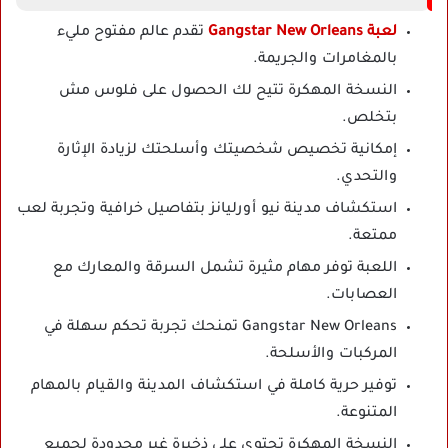
لعبة Gangstar New Orleans
تقدم عالم مفتوح مليء
بالمغامرات والجريمة.
النسخة المهكرة تتيح لك الحصول على فلوس مش
بتخلص.
إمكانية تخصيص شخصيتك وأسلحتك لزيادة الإثارة
والتحدي.
استكشاف مدينة نيو أورليانز بتفاصيل خرافية وتجربة لعب
ممتعة.
اللعبة توفر مهام مثيرة تشمل السرقة والمعارك مع
العصابات.
Gangstar New Orleans تمنحك تجربة تحكم سهلة في
المركبات والأسلحة.
توفير حرية كاملة في استكشاف المدينة والقيام بالمهام
المتنوعة.
النسخة المهكرة تحتوي على ذخيرة غير محدودة لجميع