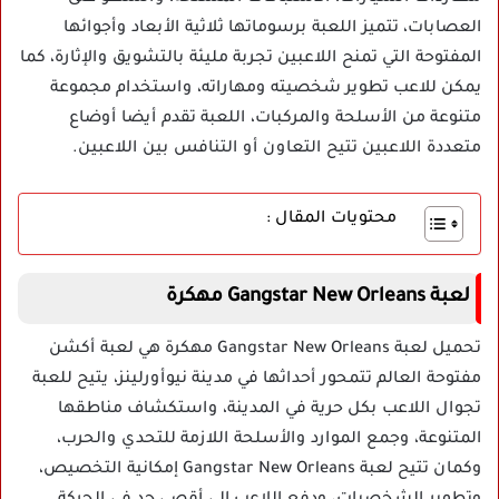
العصابات، تتميز اللعبة برسوماتها ثلاثية الأبعاد وأجوائها
المفتوحة التي تمنح اللاعبين تجربة مليئة بالتشويق والإثارة، كما
يمكن للاعب تطوير شخصيته ومهاراته، واستخدام مجموعة
متنوعة من الأسلحة والمركبات، اللعبة تقدم أيضا أوضاع
متعددة اللاعبين تتيح التعاون أو التنافس بين اللاعبين.
محتويات المقال :
لعبة Gangstar New Orleans مهكرة
تحميل لعبة Gangstar New Orleans مهكرة هي لعبة أكشن
مفتوحة العالم تتمحور أحداثها في مدينة نيوأورلينز، يتيح للعبة
تجوال اللاعب بكل حرية في المدينة، واستكشاف مناطقها
المتنوعة، وجمع الموارد والأسلحة اللازمة للتحدي والحرب،
وكمان تتيح لعبة Gangstar New Orleans إمكانية التخصيص،