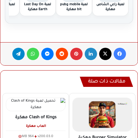
لعبة راعي الشاص
لعبة pubg mobile
لعبة Last Day On
لعبة e
مهكرة
bit مهكرة
Earth مهكرة
مهكر
فيسبوك
‫X
لينكدإن
بينتيريست
ماسنجر
واتساب
تيلقرام
مقالات ذات صلة
Clash of Kings
مهكرة
العاب مهكرة
964 MB
v200.03.0
Burger Simulator
مهكرة