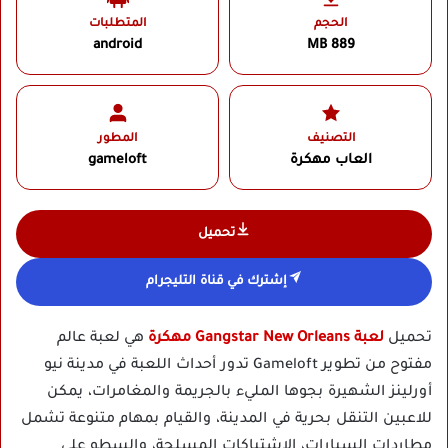
الحجم
المتطلبات
android
889 MB
التصنيف
المطور
العاب مهكرة
gameloft
تحميل
إشترك في قناة التليجرام
تحميل
لعبة Gangstar New Orleans مهكرة
هي لعبة عالم
مفتوح من تطوير Gameloft تدور أحداث اللعبة في مدينة نيو
أورلينز الشهيرة بجوها المليء بالجريمة والمغامرات، يمكن
للاعبين التنقل بحرية في المدينة، والقيام بمهام متنوعة تشمل
مطاردات السيارات، الاشتباكات المسلحة، والسطو على