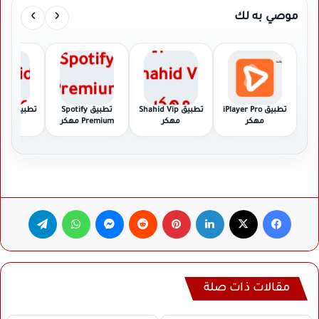
›
‹
موصي به لك
تطبيق iPlayer Pro
تطبيق Shahid Vip
تطبيق Spotify
تطبيق
مهكر
مهكر
Premium مهكر
مهك
فيسبوك
‫X
لينكدإن
بينتيريست
ماسنجر
واتساب
تيلقرام
مقالات ذات صلة