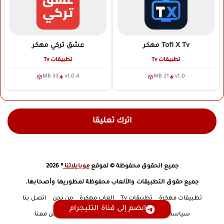
Tofi X Tv
مهكر
عشق تركي
مهكر
تطبيقات Tv
تطبيقات Tv
33 MB
v1.0.4
21 MB
v1.0
اترك تعليقا
جميع الحقوق محفوظة © لموقع
موبايلاتنا
® 2026
جميع حقوق التطبيقات والألعاب محفوظة لمطوريها وأصحابها.
تطبيقات مهكرة
تطبيقات Tv
العاب مهكرة
من نحن
اتصل بنا
انضم إلى قناة التليجرام
سياسة الخصوصية
إخلاء مسؤولية
DMCA
أعلن معنا