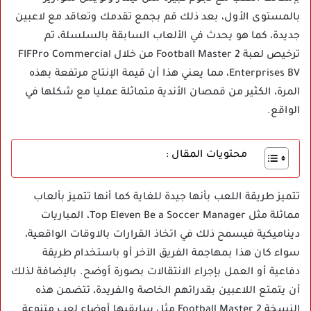
بالمستوى الأول، بعد ذلك قم بجمع تقدمك وتعاقد مع لاعبين
جديدة، كما هو يحدث في الألعاب السابقة بالسلسلة، تم
ترخيص لعبة Football Master 2 من خلال FIFPro Commercial
Enterprises BV، مما يعني هذا أن قيمة الإنتاج مرتفعة بهذه
المرة، الكثير من قمصان الأندية متماثلة عمليا مع شكلها في
الواقع.
محتويات المقال :
تتميز طريقة اللعب بأنها جيدة للغاية كما أنها تتميز بألعاب
مماثلة مثل Top Eleven Be a Soccer Manager، المباريات
ديناميكية فيسمح ذلك في اتخاذ القرارات بالاوقات الواقعية،
سواء كان هذا بمهاجمة الفريق الآخر أو باستخدام طريقة
دفاعية أو العمل بإجراء الانتقالات بصورة أوضح. بالإضافة لذلك
أن يتمتع اللاعبين بقدراتهم الخاصة والفريدة، تتضمن هذه
النسخة Football Master 2 مثل سابقيها أوضاع لعب متنوعة