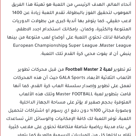
أنحاء العالم، الهدف الرئيسي من اللعبة هو تهيئة هذا الفريق
الموهوب لتحقيق الفوز بالبطولة، تقدم اللعبة زيادة عن 1400
لاعب حقيقي، كما يتوفر بها أندية كبرى من بطولات الدوريات
المتنوعة والكثيرة، وكمان، بإمكانك استخدام اجدد الاطقم،
بالإضافة لذلك تحتوي اللعبة على أوضاع لعب متنوعة من بينها
Super League ،Master League وEuropean Championship
ينبغي أن لا يفوت محبي كرة القدم تلك اللعبة.
تم تطوير
لعبة Football Master 2
من قبل محركات تطوير
الألعاب الثلاثية الأبعاد GALA Sports حيث أن هذه المحركات
تعمل على تطوير وإصدار سلسلة العاب كرة القدم، كما أنها
قامت بتطوير لعبة Master FOOTBALL وتلك هذه الألعاب
المتوفرة بحجم صغير لا يؤثر على مساحة الجهاز الداخلية
وبصورة مجاني 100% دون دفع اي رسوم او اشتراكات لتحميل
اللعبة، توفر اللعبة لك كافة الإمكانيات والوسائل التي تساعدك
في بناء مدينة رياضية شاملة متكاملة تحتوي على ملاعب كثيرة
تقام بداخلها كل من المباريات الرسمية والودية كما يتوفر