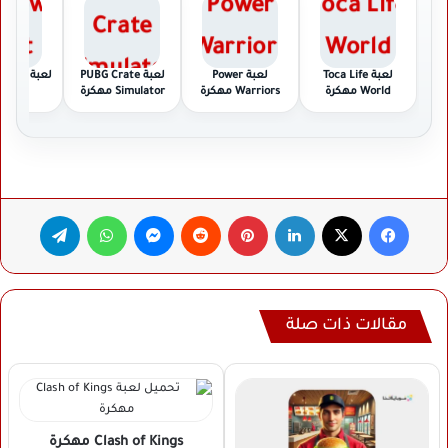
لعبة Toca Life
لعبة Power
لعبة PUBG Crate
لعبة ht
World مهكرة
Warriors مهكرة
Simulator مهكرة
مهكر
فيسبوك
‫X
لينكدإن
بينتيريست
ماسنجر
واتساب
تيلقرام
مقالات ذات صلة
Clash of Kings
مهكرة