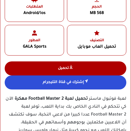
الحجم
المتطلبات
Android/ios
568 MB
التصنيف
المطور
تحميل العاب موبايل
GALA Sports
تحميل
إشترك في قناة التليجرام
لعبة فوتبول ماستر
تحميل لعبة Football Master 2 مهكرة
الآن
كي تتحكم في النادي الخاص بك بداية اللعب، توفر لعبة
Football Master 2 عددا كبيرا من لاعبي النخبة، سوف تكتشف
أن اللاعبين مكتملين بوجوههم وأسمائهم في الحقيقة،
بإمكانك اللعب مع نجوم كبيرة مثل نيمار ولويس سواريز