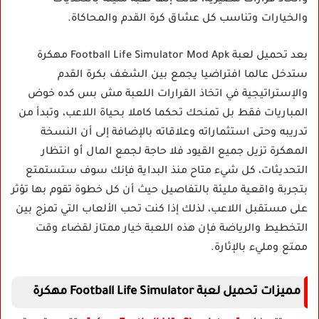
واتخاذ قرارات مصيرية، لذلك إنها لعبة مليئة بالتحديات
والخيارات وتناسب كل عشاق كرة القدم والمحاكاة.
بعد تحميل لعبة Football Life Simulator Mod Apk مهكرة
ستدخل عالما افتراضيا يجمع بين الشغف بكرة القدم
والإستراتيجية في اتخاذ القرارات اللعبة مش بس كده خوض
المباريات فقط بل تمنحك تحكما كاملا بحياة اللاعب، وتبدأ من
تدريبه وحتى استثماراته وعلاقاته بالإضافة إلى أن النسخة
المهكرة تزيل جميع القيود فلا حاجة لجمع المال أو انتظار
التحديثات، كل شيء متاح منذ البداية فإنك سوف ستستمتع
بتجربة واقعية مليئة بالتفاصيل حيث أن كل خطوة تقوم بها تؤثر
على مستقبل اللاعب، لذلك إذا كنت تحب الألعاب التي تمزج بين
التخطيط والرياضة فإن هذه اللعبة خيار ممتاز لقضاء وقت
ممتع ومليء بالإثارة.
مميزات تحميل لعبة Football Life Simulator مهكرة