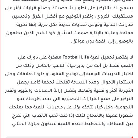
المال غير المحدود وتفتح لك الأندية والمراحل المختلفة مما
يسمح لك بالتركيز على تطوير شخصيتك وصنع قرارات تؤثر على
مستقبلك الكروي، وتقدر التوقيع مع أفضل الفرق وتحسين
قدراتك البدنية وخوض تحديات جديدة بكل حرية، إنها تجربة
ممتعة ومليئة بالإثارة صممت لعشاق كرة القدم الذين يحلمون
بالوصول إلى القمة دون عوائق.
لا يقتصر تحميل لعبة Football Life مهكرة على دورك على
اللعب فقط بل أنت من يدير حياة اللاعب بالكامل وذلك من
اختيار التدريبات اليومية إلى توقيع العقود، وإدارة العلاقات وحتى
استثمار الأموال وهذه النسخة تمنحك تحكما كاملا يجعل
التجربة أكثر واقعية وتفاعلا بفضل إزالة الإعلانات والقيود وتقدر
التركيز على صنع القرارات المصيرية التي تحدد طريقك نحو
النجومية، وكل خيار تتخذه يؤثر على مجريات اللعبة مما يمنحك
شعورا عميقا بالاندماج لذلك إذا كنت تحب الألعاب التي تمزج
بين المحاكاة والتخطيط فهذه اللعبة ستكون خيارك المثالي.