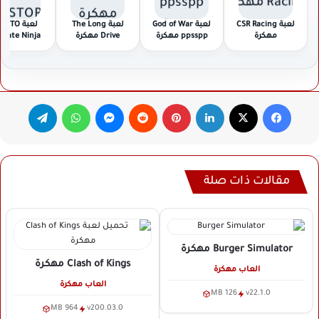
لعبة CSR Racing
لعبة God of War
لعبة The Long
لعبة UTO
مهكرة
ppsspp مهكرة
Drive مهكرة
imate Ninja
STORM مهكرة
فيسبوك
‫X
لينكدإن
بينتيريست
ماسنجر
واتساب
تيلقرام
مقالات ذات صلة
Burger Simulator
مهكرة
Clash of Kings
مهكرة
العاب مهكرة
العاب مهكرة
126 MB
v22.1.0
964 MB
v200.03.0