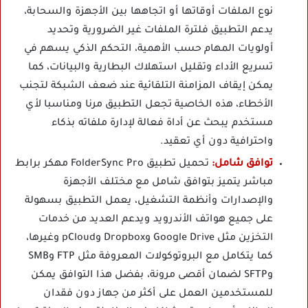
نوع الملفات أوقاتها أو اتجاهها بين الأجهزة والسحابة،
يدعم التطبيق فلترة الملفات غير الضرورية وتحديد
أولويات المهام حسب الأهمية، التحكم الذكي يسهم في
تسريع الأداء وتقليل استهلاك البطارية والبيانات، كما
يمكن إيقاف المزامنة التلقائية عند ضعف الشبكة لتجنب
الأخطاء، هذه الخاصية تجعل التطبيق مرنا ومناسبا لأي
مستخدم يبحث عن أداة فعالة لإدارة ملفاته بذكاء
واحترافية دون أي تعقيد.
توافق شامل:
تحميل تطبيق FolderSync Pro مهكر برابط
مباشر يتميز بتوافق شامل مع مختلف الأجهزة
والإصدارات وأنظمة التشغيل، يعمل التطبيق بسهولة
على جميع هواتف الأندرويد ويدعم العديد من خدمات
التخزين مثل Google Drive وDropbox وpCloud وغيرها،
كما يتكامل مع البروتوكولات المعروفة مثل FTP وSMB
وSFTP لضمان أقصى مرونة، بفضل هذا التوافق يمكن
للمستخدمين العمل على أكثر من جهاز دون فقدان