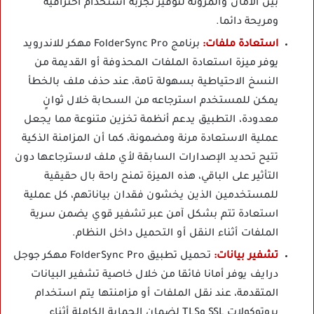
بين الأمان والمرونة لتوفير تجربة استخدام احترافية
ومريحة دائما.
استعادة ملفات:
برنامج FolderSync Pro مهكر للاندرويد
يوفر ميزة استعادة الملفات المحذوفة أو القديمة من
النسخ الاحتياطية بسهولة تامة، عند حذف ملف بالخطأ
يمكن للمستخدم استرجاعه من السحابة خلال ثوانٍ
معدودة، التطبيق يدعم أنظمة تخزين متنوعة مما يجعل
عملية الاستعادة مرنة ومضمونة، كما أن المزامنة الذكية
تتيح تحديد الإصدارات السابقة لأي ملف لاسترجاعها دون
التأثير على الباقي، هذه الميزة تمنح راحة بال حقيقية
للمستخدمين الذين يخشون فقدان بياناتهم، كل عملية
استعادة تتم بشكل آمن عبر تشفير قوي يضمن سرية
الملفات أثناء النقل أو التحميل داخل النظام.
تشفير بيانات:
تحميل تطبيق FolderSync Pro مهكر جوجل
درايف يوفر أمانا فائقا من خلال خاصية تشفير البيانات
المتقدمة، عند نقل الملفات أو مزامنتها يتم استخدام
بروتوكولات SSL وTLS لضمان الحماية الكاملة أثناء