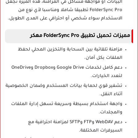
البيانات أو مواجهة مشاكل في المزامنة، هذه الميزة تجعل
FolderSync Pro تطبيقا شاملا ومناسبا لأي نوع من
الاستخدام سواء شخصي أو احترافي على المدى الطويل.
مميزات تحميل تطبيق FolderSync Pro مهكر
مزامنة تلقائية بين السحابة والتخزين المحلي لحفظ
الملفات بكل أمان.
دعم كامل لخدمات Google Drive وDropbox وOneDrive
لتعدد الخيارات.
تشفير قوي لحماية بيانات المستخدم وضمان الخصوصية
أثناء النقل.
واجهة استخدام بسيطة وسريعة تسهل إدارة الملفات
والمجلدات.
دعم WebDAV وFTP وSFTP لمزامنة احترافية مع
السيرفرات المختلفة.