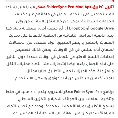
تنزيل تطبيق FolderSync Pro Mod Apk مهكر
ميديا فاير يساعد
المستخدمين على التحكم الكامل في ملفاتهم عبر مختلف
الخدمات السحابية، يمكن من خلاله نقل البيانات من وإلى
Google Drive أو Dropbox أو أي منصة أخرى بسهولة تامة، كما
يتيح خاصية المزامنة التلقائية في الخلفية للحفاظ على تحديث
الملفات باستمرار، يدعم التطبيق أنواع متعددة من الاتصالات
لضمان أداء سلس في كل الأوقات، يمكن كذلك تخصيص
إعدادات النسخ الاحتياطي لتعمل في أوقات محددة دون التأثير
على أداء الجهاز، يقدم أيضا إشعارات عند انتهاء عمليات النقل
والمزامنة، هذه الميزات تجعل التطبيق خيارا ممتازا
للمستخدمين الباحثين عن أداء موثوق وسهل الاستخدام.
برنامج FolderSync Pro مهكر للاندرويد يقدم أداء عاليا في حفظ
وتنظيم الملفات بين الهواتف الذكية والتخزين السحابي،
يسمح التطبيق بمزامنة مجلدات محددة لوحده مع تحديد اتجاه
المزامنة سواء كان من الهاتف إلى السحابة أو العكس، كما