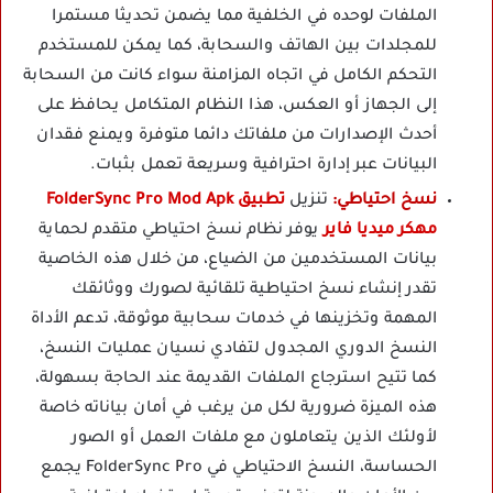
الملفات لوحده في الخلفية مما يضمن تحديثا مستمرا
للمجلدات بين الهاتف والسحابة، كما يمكن للمستخدم
التحكم الكامل في اتجاه المزامنة سواء كانت من السحابة
إلى الجهاز أو العكس، هذا النظام المتكامل يحافظ على
أحدث الإصدارات من ملفاتك دائما متوفرة ويمنع فقدان
البيانات عبر إدارة احترافية وسريعة تعمل بثبات.
نسخ احتياطي:
تنزيل
تطبيق FolderSync Pro Mod Apk
مهكر ميديا فاير
يوفر نظام نسخ احتياطي متقدم لحماية
بيانات المستخدمين من الضياع، من خلال هذه الخاصية
تقدر إنشاء نسخ احتياطية تلقائية لصورك ووثائقك
المهمة وتخزينها في خدمات سحابية موثوقة، تدعم الأداة
النسخ الدوري المجدول لتفادي نسيان عمليات النسخ،
كما تتيح استرجاع الملفات القديمة عند الحاجة بسهولة،
هذه الميزة ضرورية لكل من يرغب في أمان بياناته خاصة
لأولئك الذين يتعاملون مع ملفات العمل أو الصور
الحساسة، النسخ الاحتياطي في FolderSync Pro يجمع