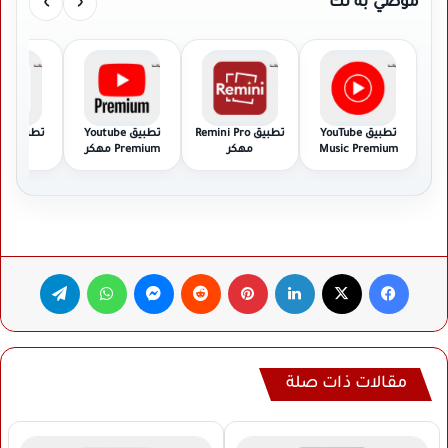
›
‹
موصي به لك
تطبيق YouTube
تطبيق Remini Pro
تطبيق Youtube
تطب
Music Premium
مهكر
Premium مهكر
Pro مهكر
مهكر
فيسبوك
‫X
لينكدإن
بينتيريست
ماسنجر
واتساب
تيلقرام
مقالات ذات صلة