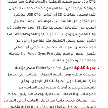
OTG يأتي بدعم متعدد للأنظمة والبروتوكولات مما يمنحه
مرونة كبيرة جداً في التعامل مع مختلف خدمات التخزين،
تقدر توصيل بطاقات SD أو أقراص USB OTG مباشرة
لمزامنة أو نقل الملفات بسهولة، كما يدعم التطبيق
العديد من الخدمات السحابية مثل Amazon S3 وpCloud
وMEGA مع بروتوكولات FTP وSFTP وSMB وWebDAV، هذا
التنوع الكبير يجعل التطبيق متوافقا مع أي نوع من
المستخدمين سواء للاستخدام الشخصي أو المهني،
بفضل الدعم الواسع يظل FolderSync Pro أداة شاملة
وفعالة لإدارة جميع بياناتك.
جدولة تلقائية:
تطبيق FolderSync Pro مهكر مزامنة
مجلدات محلية يوفر خاصية الجدولة التلقائية التي تسهل
إدارة المزامنة دون الحاجة للتدخل اليدوي، يمكن
للمستخدم تحديد أوقات محددة لبدء المزامنة بين
المجلدات أو الخدمات السحابية لوحده، هذا يتيح الحفاظ
على الملفات محدثة دائما سواء على الهاتف أو في التخزين
السحابي، الجدولة الذكية تعمل حتى في الخلفية وتضمن