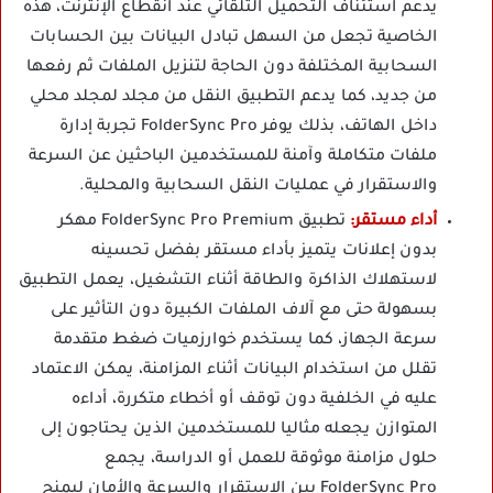
يدعم استئناف التحميل التلقائي عند انقطاع الإنترنت، هذه
الخاصية تجعل من السهل تبادل البيانات بين الحسابات
السحابية المختلفة دون الحاجة لتنزيل الملفات ثم رفعها
من جديد، كما يدعم التطبيق النقل من مجلد لمجلد محلي
داخل الهاتف، بذلك يوفر FolderSync Pro تجربة إدارة
ملفات متكاملة وآمنة للمستخدمين الباحثين عن السرعة
والاستقرار في عمليات النقل السحابية والمحلية.
أداء مستقر:
تطبيق FolderSync Pro Premium مهكر
بدون إعلانات يتميز بأداء مستقر بفضل تحسينه
لاستهلاك الذاكرة والطاقة أثناء التشغيل، يعمل التطبيق
بسهولة حتى مع آلاف الملفات الكبيرة دون التأثير على
سرعة الجهاز، كما يستخدم خوارزميات ضغط متقدمة
تقلل من استخدام البيانات أثناء المزامنة، يمكن الاعتماد
عليه في الخلفية دون توقف أو أخطاء متكررة، أداءه
المتوازن يجعله مثاليا للمستخدمين الذين يحتاجون إلى
حلول مزامنة موثوقة للعمل أو الدراسة، يجمع
FolderSync Pro بين الاستقرار والسرعة والأمان ليمنح