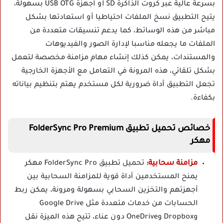
بسرعة عالية عبر كروت الذاكرة SD أو أجهزة USB OTG بسهولة،
يتيح التطبيق نسخ الملفات احتياطيا أو استعادتها بشكل
مباشر من هذه الوسائط، كما يدعم تنسيقات متعددة من
الملفات ما يجعله مناسبا لإدارة الصور والفيديوهات
والمستندات، يمكن كذلك إنشاء مهام مزامنة مخصصة لتعمل
بشكل تلقائي، هذه المرونة في التعامل مع الأجهزة الخارجية
تجعل التطبيق أداة ضرورية لكل مستخدم يهتم بتنظيم بياناته
بكفاءة.
خصائص تحميل تطبيق FolderSync Pro Premium
مهكر
مزامنة سحابية:
تحميل تطبيق FolderSync Pro مهكر
يمنح المستخدمين أداة قوية للمزامنة السحابية بين
أجهزتهم والتخزين السحابي بسهولة ومرونة، يمكن ربط
الحسابات من خدمات متعددة مثل Google Drive
وDropbox وOneDrive دون عناء، تتيح هذه الميزة نقل