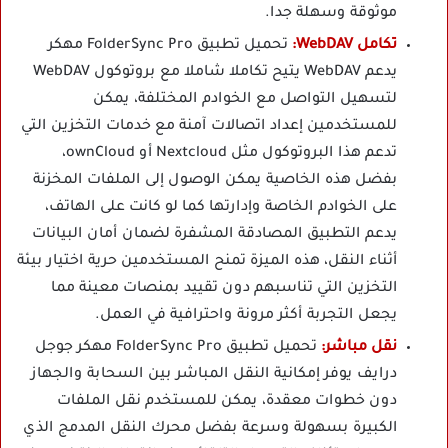
موثوقة وسهلة جدا.
تكامل WebDAV:
تحميل تطبيق FolderSync Pro مهكر
يدعم WebDAV يتيح تكاملا شاملا مع بروتوكول WebDAV
لتسهيل التواصل مع الخوادم المختلفة، يمكن
للمستخدمين إعداد اتصالات آمنة مع خدمات التخزين التي
تدعم هذا البروتوكول مثل Nextcloud أو ownCloud،
بفضل هذه الخاصية يمكن الوصول إلى الملفات المخزنة
على الخوادم الخاصة وإدارتها كما لو كانت على الهاتف،
يدعم التطبيق المصادقة المشفرة لضمان أمان البيانات
أثناء النقل، هذه الميزة تمنح المستخدمين حرية اختيار بيئة
التخزين التي تناسبهم دون تقييد بمنصات معينة مما
يجعل التجربة أكثر مرونة واحترافية في العمل.
نقل مباشر:
تحميل تطبيق FolderSync Pro مهكر جوجل
درايف يوفر إمكانية النقل المباشر بين السحابة والجهاز
دون خطوات معقدة، يمكن للمستخدم نقل الملفات
الكبيرة بسهولة وسرعة بفضل محرك النقل المدمج الذي