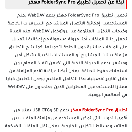
نبذة عن تحميل تطبيق FolderSync Pro مهكر
تحميل تطبيق FolderSync Pro مهكر يدعم WebDAV يمنح
المستخدمين إمكانية الاتصال المباشر مع السيرفرات الخاصة
وخدمات التخزين المتنوعة عبر بروتوكول WebDAV، هذه الميزة
تجعل إدارة الملفات أكثر مرونة وسهولة مع إمكانية التعديل
على الملفات مباشرة دون الحاجة لتحميلها، كما يتيح التطبيق
مزامنة بيانات المشاريع أو المستندات الكبيرة بشكل آمن
ومشفر، يدعم الجدولة الذكية التي تضمن تنفيذ المهام دون
استهلاك مفرط للطاقة، يمكن أيضا مراقبة تقدم المزامنة من
خلال تقارير تفصيلية، هذا التكامل المتقدم يجعل التطبيق خيارا
ممتازا للمستخدمين المحترفين الذين يعتمدون على WebDAV
في أعمالهم اليومية.
تطبيق FolderSync Pro مهكر
يدعم SD وUSB OTG يعتبر من
أقوى الأدوات التي تمكن المستخدم من مزامنة الملفات بين
الهاتف ووسائط التخزين الخارجية، يمكن نقل الملفات الضخمة