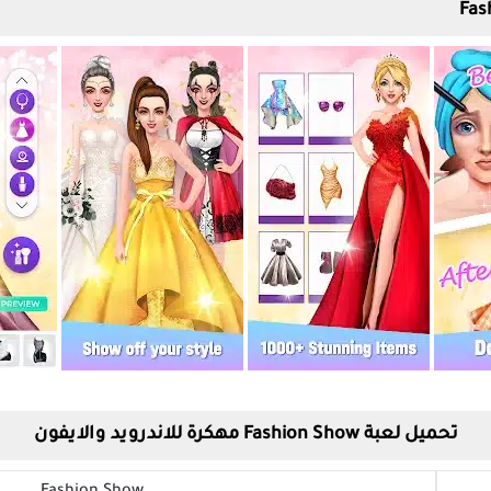
تحميل لعبة Fashion Show مهكرة للاندرويد والايفون