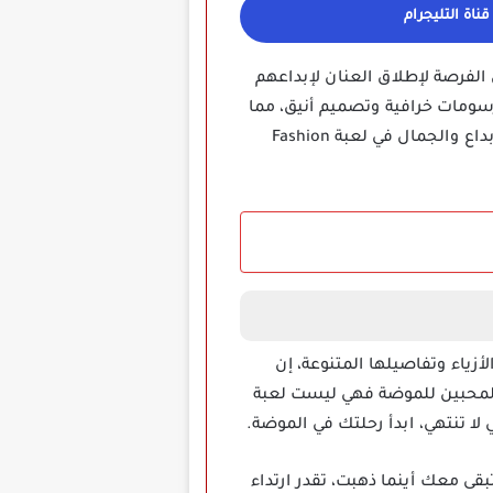
ناة التليجرام
 للاعبين الفرصة لإطلاق العنان لإبداعهم
رسومات خرافية وتصميم أنيق، مما
يجعلها تجربة ممتعة بشكل استثنائي، احصل على لمحة من عالم الموضة واستعد لاستكشاف متعة الإبداع والجمال في لعبة Fashion
المحبين للموضة فهي ليست لعبة
 لا تنتهي، ابدأ رحلتك في الموضة.
قى معك أينما ذهبت، تقدر ارتداء