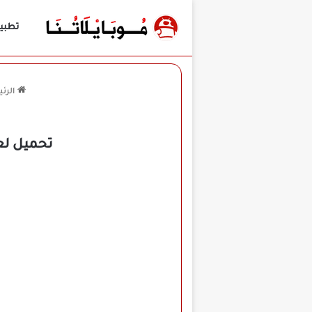
تطبي
الرئ
تحميل لعبة Fashion Show مهكرة للأندرويد APK أخ