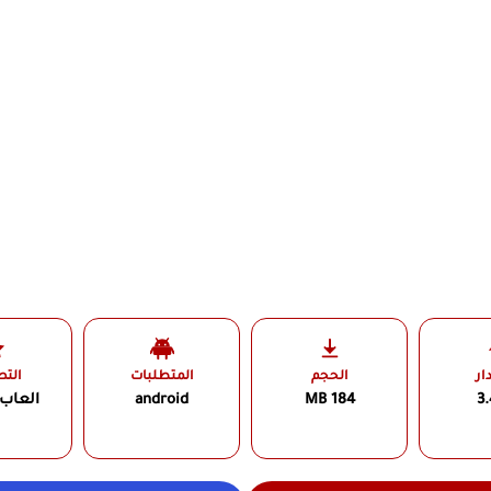
ار
الحجم
المتطلبات
الت
3.
184 MB
android
العاب