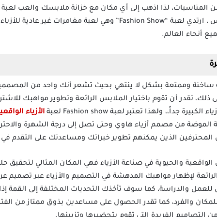
ن المناسبات، لذا اذهب إلى أي مكان مع خزانة ملابسك والعب لعبة
بصفتك مصمم أزياء ومصمم ملابس ، ارتدي لعبة “Fashion Show” وهي لعب
ع أنحاء العالم.
F مهكرة هي لعبة ساخنة وممتعة بشكل لا ينتهي بحيث تشعر أنك واحد من ا
ى ذلك، تقدر أن تقوم باختيار الملابس الرائعة وتطوير مواهبك للاشتر
داً،، ولهذا تعتبر لعبة Fashion show لعبة
الأزياء الواقعي
رحلة الموضة من مصمم أزياء هاوي وحتى تصل إلى درجة الشهرة والا
ن المحترفين الذين يمكنهم تطوير خبراتك ومساعدتك على التقدم ف
الواقعية والحيوية في صناعة الأزياء فهي المكان المثالي لتحقيق ح
الرائعة لإظهار مواهبك المدهشة في التصميم والأزياء عبر تصميم عر
ل للعمل والدراسة، كما سوف تأخذك التحديات المختلفة إلى القمة إذا
مكان والفرد، كما تقدر الحصول على مساعدين بذوق ممتاز من الفتي
ن التصاميم الفريدة التي تقوم بتحضيرها وتزيينها.