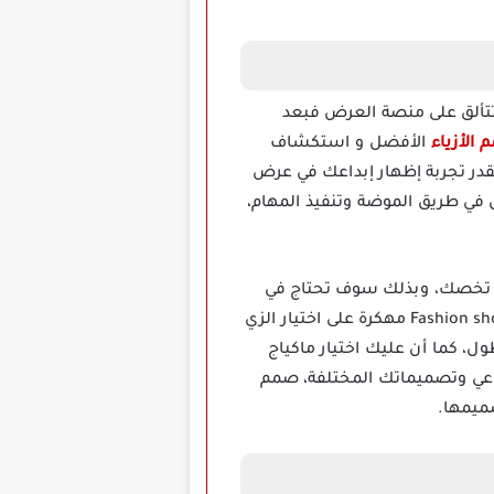
 تتألق على منصة العرض فبعد
الأزياء
الأفضل و استكشاف
تقدر تجربة إظهار إبداعك في عرض
كون الأول في طريق الموضة وتنفيذ المهام،
ي تخصك، وبذلك سوف تحتاج في
بعض الأحيان إلى الانغماس داخل اللعبة حتي تشعر بجوهرها بشكل أفضل، فلا يقتصر الأمر في لعبة Fashion show مهكرة على اختيار الزي
 كما أن عليك اختيار ماكياج
اعي وتصميماتك المختلفة، صمم
ميمها.