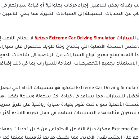
رغباته يمكن لللاعبين إجراء حركات بهلوانية أو قيادة سيارتهم في 
م، من التحديات البسيطة إلى السباقات الكبيرة، مما يبقي اللاعبين 
Extreme Car Driving S مهكرة
لا يحتاج اللاعب إ
 عكس النسخة الأصلية التي بتحتاج وقتا طويلا للحصول على سيارات
اللعبة بفتح جميع أنواع السيارات، من الرياضية إلى شاحنات الدفع ال
 الاستمتاع بجميع التخصيصات المتاحة للسيارات بما في ذلك إضافة 
من أهم الفوائد التي تأتي مع لعبة Extreme Car Driving Simulator مهكرة 
 أفضل للسيارات، مما يساعد في قيادة أكثر سهولة وسرعة بفضل هذا
النسخة الأصلية سواء كنت تقوم بقيادة سيارة رياضية على طرق سر
 ستكون مثالية هذه التحسينات تساهم في جعل تجربة القيادة أكثر 
توفر تنزيل لعبة Extreme Car Driving Simulator مهكرة ميزة التفاعل الاجتماعي من خ
ءهم على المتسابقين الآخرين، مما يضيف طابعا تنافسيا ممتعا كما ي