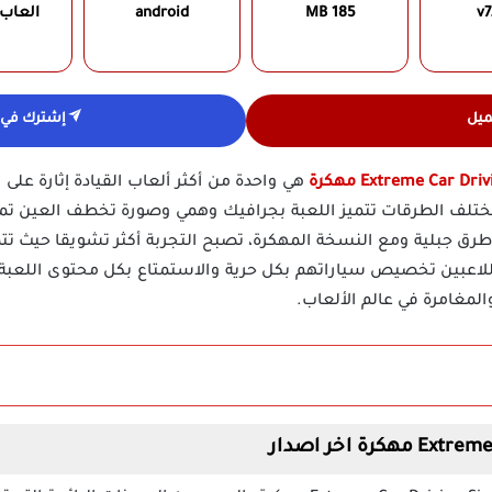
v7
185 MB
android
العاب
ميل
إشترك في ق
Extreme Car D مهكرة
هي واحدة من أكثر ألعاب القيادة إثارة على ا
 مختلف الطرقات تتميز اللعبة بجرافيك وهمي وصورة تخطف العين تم
ق جبلية ومع النسخة المهكرة، تصبح التجربة أكثر تشويقا حيث تت
لاعبين تخصيص سياراتهم بكل حرية والاستمتاع بكل محتوى اللعبة ب
المغامرة في عالم الألعاب.