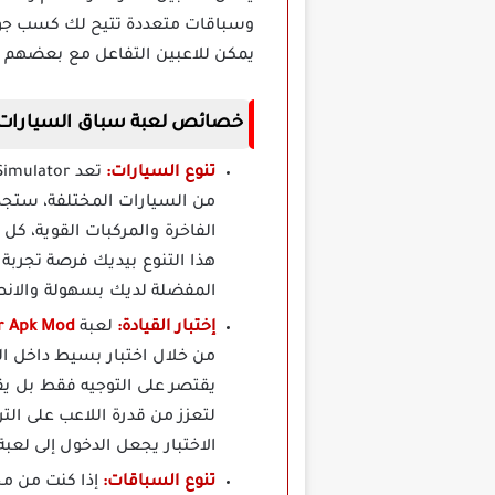
وسباقات متعددة تتيح لك كسب جوائز
يمكن للاعبين التفاعل مع بعضهم ال
خصائص
لعبة سباق السيارات Extreme Car Driving Simulator Apk مهك
تنوع السيارات:
من السيارات المختلفة، ستجد ف
الفاخرة والمركبات القوية، ك
هذا التنوع بيديك فرصة تجربة
المفضلة لديك بسهولة والانطل
إختبار القيادة:
لعبة
Extreme Car Driving Simulator Apk Mod
من خلال اختبار بسيط داخل الل
يقتصر على التوجيه فقط بل يقي
لتعزز من قدرة اللاعب على التر
الاختبار يجعل الدخول إلى لعب
تنوع السباقات: