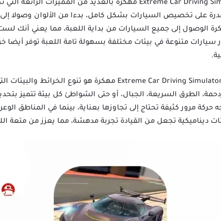
تتميز تحميل لعبة Extreme Car Driving Simulator Apk Mod مهكرة بالعديد م
قدرة على تخصيص السيارات بشكل كامل، بدءا من الألوان وصولا إلى ا
رة الوصول إلى جميع السيارات من بداية اللعبة، مما يعني أنك لست 
ار سيارات متنوعة في بيئات مختلفة بسهولة تامة اللعبة توفر أيضا خرا
ة.
وما يميز هذه اللعبة المتميزة لعبة Extreme Car Driving Simulator مهكر
زدحمة، الطرق السريعة، الجبال، أو حتى الشواطئ كل بيئة تتميز بتحد
حركة مرور كثيفة تحتاج إلى تجاوزها بعناية، بينما في المناطق الو
ات ديناميكية تجعل من القيادة تجربة مدهشة، مما يعزز من متعة الل