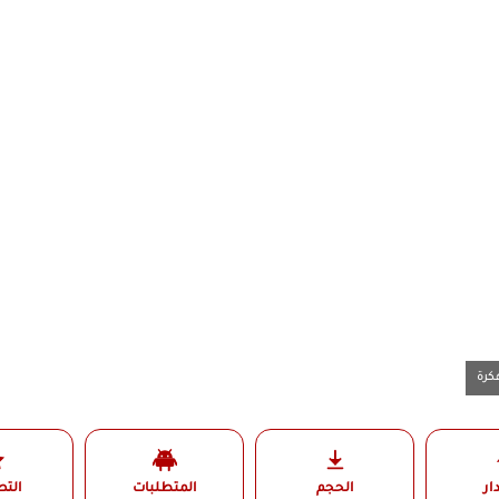
ار
الحجم
المتطلبات
الت