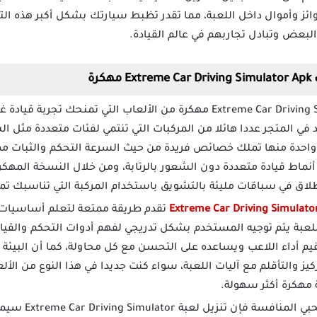
 وأموال داخل اللعبة، مما تقدر تظبط سيارتك بشكل أكبر هذه التح
بعض وتبادل تجاربهم في عالم القيادة.
رة
تعد Extreme Car Driving Simulator مهكرة من الألعاب التي تمنح
ي المتجر عددا هائلا من المركبات التي تنتمي لفئات متعددة مثل ال
ل واحدة منها تملك خصائص فريدة من حيث السرعة التحكم والثبات مما
 أنماط قيادة متعددة دون الشعور بالرتابة، ومن خلال النسخة المه
اق في سباقات مليئة بالتشويق باستخدام المركبة التي تناسبك تما
تقدم طريقة ممتعة لتعلم أساسيات ا
عبة يتم توجيه المستخدم بشكل تدريجي لفهم أدوات التحكم والقيادة 
م أداء اللاعب ويساعده على التحسن مع كل محاولة، كما أن البيئة ا
كيز والتأقلم مع آليات اللعبة، سواء كنت جديدا في هذا النوع من الأ
ة مهكرة أكثر سهولة.
إذا كنت من محبي