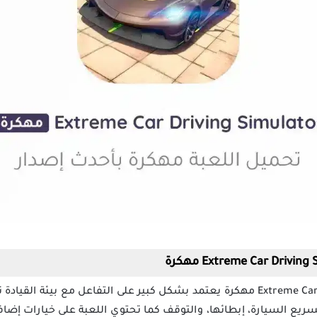
اللعب في لعبة Extreme Car Driving Simulator مهكرة يعتمد بشكل كبير على التفاعل
سريع السيارة، إبطائها، والتوقف كما تحتوي اللعبة على خيارات إضافي