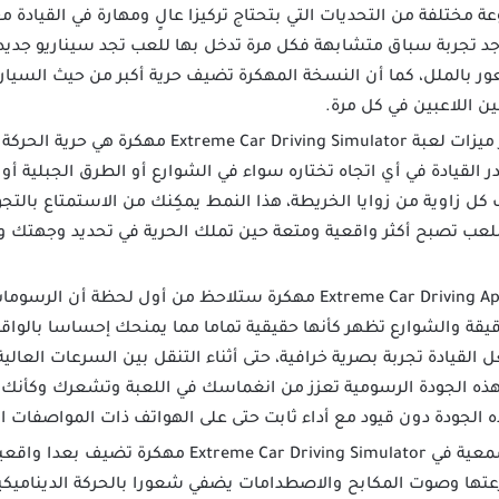
ة مختلفة من التحديات التي بتحتاج تركيزا عالٍ ومهارة في القيادة
جد تجربة سباق متشابهة فكل مرة تدخل بها للعب تجد سيناريو جديد ي
 بالملل، كما أن النسخة المهكرة تضيف حرية أكبر من حيث السي
ين اللاعبين في كل مرة.
واحدة من أبرز ميزات لعبة ar Driving Simulator
 القيادة في أي اتجاه تختاره سواء في الشوارع أو الطرق الجبلية أو 
 زاوية من زوايا الخريطة، هذا النمط يمكِنك من الاستمتاع بالت
اللعب تصبح أكثر واقعية ومتعة حين تملك الحرية في تحديد وجهتك وه
عند تحميل Extreme Car Driving Apk مهكرة ستلاحظ من أول لحظة 
ة والشوارع تظهر كأنها حقيقية تماما مما يمنحك إحساسا بالواقعي
لقيادة تجربة بصرية خرافية، حتى أثناء التنقل بين السرعات العالية
هذه الجودة الرسومية تعزز من انغماسك في اللعبة وتشعرك وكأنك
 الجودة دون قيود مع أداء ثابت حتى على الهواتف ذات المواصفات 
التجربة السمعية في reme Car Driving Simulator
تها وصوت المكابح والاصطدامات يضفي شعورا بالحركة الديناميكية،