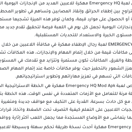
تقدم تحميل لعبة Emergency HQ مهكرة للاعبين العديد من الإنجا
راوح بين إطفاء الحرائق وإنقاذ المصابين وتساهم في تطوير المحطة و
ة أو الحصول على موارد قيمة، وكمان توفر هذه الميزة تشجيعا مستمر
لإنجازات اليومية تجعل كل يوم في اللعبة فرصة لتحقيق تقدم جديد 
مستوى الخبرة والاستعداد للتحديات المستقبلية.
تستمر EMERGENCY HQ لعبة رجال الإطفاء مهكرة في مكافأة اللاعبين من
 مكافآت قيمة من خلال إتمام المهام والإنجازات، هذه المكافآت تشم
طة والفرق، المكافآت تكون مستمرة وتتزايد مع تقدمك في المستو
 الشعور بالتحفيز حيث يوفر مكافآت خاصة عند إتمام المهام الصعب
كافآت التي تسهم في تعزيز مهاراتهم وتطوير استراتيجياتهم.
من خصائص لعبة Emergency HQ Mod Apk مهكرة هي الخطة 
 مرنة للتعامل مع الأزمات المتعددة في نفس الوقت، هذه الخطة بتح
ع كل حادث بسرعة، القدرة على التكيف مع مواقف جديدة ومتغيرة 
يجيات اللاعبين على التعلم كيفية التصرف تحت الضغط واتخاذ قرارا
 يتماشى مع الأوضاع المستجدة مما يجعل اللعب أكثر إثارة وواقع
توفر لعبة Emergency HQ مهكرة أحدث نسخة طريقة تحكم سهلة وبسيطة