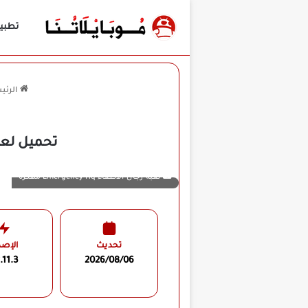
تطبي
الرئي
تحميل لعبة Emergency HQ مهكرة للأندرويد APK أخر إصد
لعبة رجال الاطفاء Emergency Hq مهكرة
تحديث
الإصد
.11.3
2026/08/06