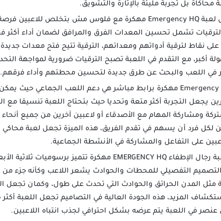
محاكاة بل تجربة مليئة بالإثارة والتشويق.
يوفر تنزيل لعبة Emergency HQ مهكرة مع فلوس مش بتخلص لل
الترقيات تشمل تحسين المعدات الفرق والمرافق لضمان أداء أكثر فعا
على نقاط لترقية أدواتهم ومعداتهم، الترقية تتيح فتح معدات جديدة
ة أكبر، مع التقدم في اللعبة تصبح الترقيات ضرورية لمواجهة التحدي
ر في اللعب والبحث عن طرق جديدة لتحسين محطتهم وأداء فرقهم.
ميزة لعبة Emergency HQ مهكرة برابط مباشر هي دعم اللعب الجماعي حي
رين يجعل التجربة أكثر متعة وتحديا حيث بتحتاج اللعبة تنسيقا مع ا
ركة ومشاركة المهام مع الأصدقاء أو لاعبين آخرين من جميع أنحاء ال
اعبين على التفاعل والمشاركة في الأنشطة الجماعية.
تحميل لعبة رجال الإطفاء EMERGENCY HQ مهكرة تتميز بر
ل التصميم التفصيلي للمحطات والحوادث يشعر اللاعب وكأنه جزء من 
 مثل المدن الحرائق والحوادث التي تحدث على طول، وكمان تجعل ال
استكشاف المزيد، هذه الجودة العالية في التصاميم تجعل اللعبة أكثر
صر في اللعبة يتم عرضه بشكل احترافي لجذب انتباه اللاعبين.