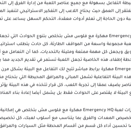
سيطة التفاعل بسهولة مع جميع عناصر اللعبة من إدارة الفرق إلى الت
فتقر إلى العمق حيث يحتاج اللاعب إلى التفكير الاستراتيجي لتنفيذ ا
لعبة دون الحاجة إلى تعلم أدوات معقدة، التحكم السهل يساعد على تع
تتميز لعبة Emergency HQ مهكرة مع فلوس مش بتخلص بتنوع الحوادث التي
للعبة مجموعة واسعة من المواقف الطارئة، كل حادث يتطلب استراتيج
يق ويجعل كل مهمة ممتعة ومليئة بالتحديات، كما أن التعامل مع أ
 إطفاء، هذه الخاصية تجعل اللعبة تستمر في تقديم الجديد مما يح
لعبة Emergency HQ مهكرة برابط مباشر تتيح لك التفاعل مع البيئة بشكل
هذه البيئة التفاعلية تشمل المباني والمرافق المحيطة التي بتحتاج م
ناصر يضيف عمقا إلى تجربة اللعب، كل قرار تتخذه في هذه البيئة يؤث
مع البيئة لا يقتصر على الحوادث فقط بل يشمل أيضا إعادة بناء الم
من أبرز ميزات لعبة Emergency HQ مهكرة مع فلوس مش بتخل
تخصيص المعدات والفرق بما يتناسب مع أسلوب لعبك، كل تخصيص ي
يضا تحسين أداء كل قسم من أقسام المحطة مثل السيارات والمراف