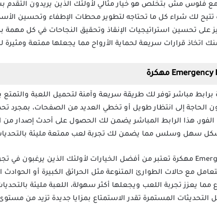
ة Emergency HQ مهكرة مع فلوس مش بتخلص هو خيار مثالي لأولئك الذين يريدون ا
دة تتيح لك شراء كل ما تحتاجه لتطوير محطات الإطفاء وتحسين الأ
كيز على تحسين استراتيجيات الإنقاذ وتحقيق النجاحات في كل مهمة بد
نك اتخاذ قرارات سريعة لحماية الأرواح مما يجعلها ممتعة ومثيرة لل
بة Emergency HQ مهكرة برابط مباشر توفر لك طريقة سريعة وآمنة لتحميل اللعبة وال
دون الحاجة إلى انتظار طويل أو تخطي العديد من الصفحات، بمجرد تح
ى الفور، هذا الرابط المباشر يضمن لك الحصول على أحدث إصدار من ال
ة بشكل سهل وسلس مما يضمن لك تجربة لعب ممتعة مليئة بالتحديات
لعبة محاكي رجال الإطفاء Emergency HQ مهكرة تعتبر من أفضل الخيارات لأولئك الذين 
لتعامل مع حالات الطوارئ المتنوعة مثل الحرائق الكبيرة أو الحوادث 
ما يعزز تجربة اللعب ويجعلها أكثر سهولة، اللعبة مليئة بالتحديات 
لتحديثات المستمرة تقدر الاستمتاع بمزايا جديدة تزيد من مستوى ا