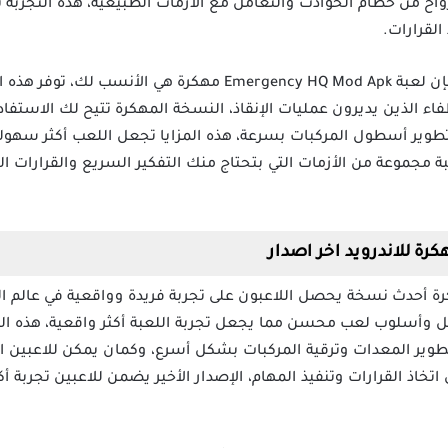
أرواح من حطام الحوادث والتعامل مع الأزمات الطبيعية، هذه التجربة
القرارات.
إذا كنت من محبي ألعاب المحاكاة فإن لعبة Emergency HQ Mod Apk مهك
اء الذين يديرون عمليات الإنقاذ، النسخة المهكرة تتيح لك الاستفا
ير أسطول المركبات بسرعة، هذه المزايا تجعل اللعب أكثر سهولة 
بة مجموعة من الأزمات التي بتحتاج منك التفكير السريع والقرارات ا
ل لعبة Emergency HQ مهكرة أحدث نسخة يحصل اللاعبون على تجربة فريدة وواقعية في ع
وأسلوب لعب محسن مما يجعل تجربة اللعبة أكثر واقعية، هذه الن
تطوير المعدات وترقية المركبات بشكل أسرع، وكمان يمكن للاعبين 
تخاذ القرارات وتنفيذ المهام، الإصدار الأخير يضمن للاعبين تجربة أ