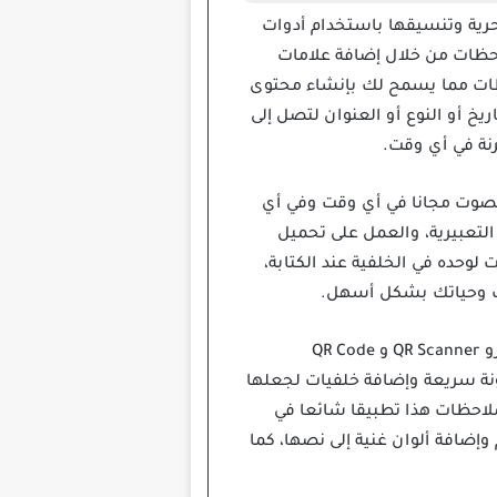
وصك بحرية وتنسيقها باستخدام أدوات
احظات من خلال إضافة علامات
حظات مما يسمح لك بإنشاء محتوى
 أو النوع أو العنوان لتصل إلى
نة في أي وقت.
ات بالصور والصوت مجانا في أي وقت وفي أي
لتعبيرية، والعمل على تحميل
وحده في الخلفية عند الكتابة،
مك وحياتك بشكل أسهل.
هو أحد تطبيقات تدوين الملاحظات الأكثر استخداما التي أسسها مطورو QR Scanner و QR Code
حظات ملونة سريعة وإضافة خلفيات لجعلها
ملاحظات هذا تطبيقا شائعا في
وإضافة ألوان غنية إلى نصها، كما