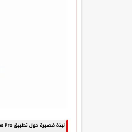
نبذة قصيرة حول تطبيق Easy Notes Pro مهكر للاندرويد