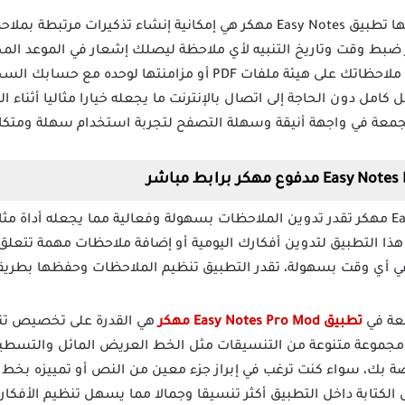
واحدة من أبرز الخصائص التي يقدمها تطبيق Easy Notes مهكر هي إمكانية إنشاء
 ضبط وقت وتاريخ التنبيه لأي ملاحظة ليصلك إشعار في الموعد المح
تطبيق منبه احترافي، كما تقدر حفظ ملاحظاتك على هيئة ملفات PDF أو 
امل دون الحاجة إلى اتصال بالإنترنت ما يجعله خيارا مثاليا أثناء 
جمعة في واجهة أنيقة وسهلة التصفح لتجربة استخدام سهلة ومتكام
تطبيق Easy Notes Pro مهكر تقدر تدوين الملاحظات بسهولة وفعالية مما يجعله أدا
 هذا التطبيق لتدوين أفكارك اليومية أو إضافة ملاحظات مهمة تتعلق
 في أي وقت بسهولة، تقدر التطبيق تنظيم الملاحظات وحفظها بطريق
ئعة في
تطبيق Easy Notes Pro Mod مهكر
هي القدرة على تخصيص ت
مجموعة متنوعة من التنسيقات مثل الخط العريض المائل والتسطير
صة بك، سواء كنت ترغب في إبراز جزء معين من النص أو تمييزه بخط
ل الكتابة داخل التطبيق أكثر تنسيقا وجمالا مما يسهل تنظيم الأفك