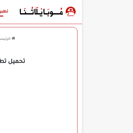
تطبي
الرئيسي
تحميل تطبيق Easy Notes Vip مهكر للأندرويد APK 