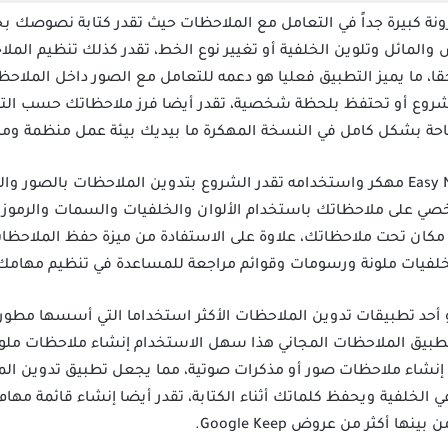
مهكر يتمتع بمرونة كبيرة جداً في التعامل مع الملاحظات حيث تقدر كتابة نص
المائل وتلوين الخلفية أو تغيير نوع الخط، تقدر كذلك تنظيم المل
ا، ما يميز التطبيق فعليا هو دعمه للتعامل مع الصور داخل الملا
وع أو تحتفظ بلحظة شخصية، تقدر أيضا فرز ملاحظاتك حسب التاريخ
متاحة بشكل كامل في النسخة المهكرة ما بيديك بيئة عمل منظمة ومر
لدى تحميل تطبيق Easy Notes Premium مهكر واستخدامه تقدر الشروع بتدوين الملاحظ
خصي على ملاحظاتك باستخدام الألوان والخلفيات والسمات والرموز ا
كان تحت ملاحظاتك، علاوة على الاستفادة من ميزة حفظ الملاحظات ل
خلفيات ملونة ورسومات وقوائم مراجعة للمساعدة في تنظيم مها
Generator & Radio، تقدر تطبيق الملاحظات المجاني هذا سهل الاستخدام إنشاء ملا
ضا إنشاء ملاحظات صور أو مذكرات صوتية، مما يجعل تطبيق تدوين ال
الخلفية ويحفظ كلماتك أثناء الكتابة، تقدر أيضا إنشاء قائمة مهام 
ا أكثر من عروض Google Keep.