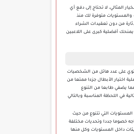
ر المثالي، لا تحتاج إلى دفع أي
 والمستويات متوفرة لك منذ
إثارة من دون تعقيدات الشراء
يمنحك أفضلية كبرى على اللاعبين
Dynam مهكرة تجربة فريدة في عالم ألعاب RPG حيث تحتوي على عدد هائل من الشخصيات
لية اختيار الأبطال جزءا ممتعا من
ما يضفي طابعا من التنوع
ية في اللحظة المناسبة وبالتالي
مستويات التي تتنوع من حيث
جه خصوما جددا وتحديات مختلفة
يئات داخل المستويات وكل منها