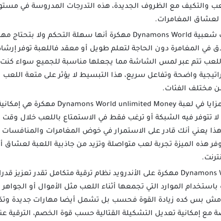
ب والتكيف مع الظروف الجديدة، هذه التدرجات المدروسة في مستو
لعشاق المغامرات.
أحد أبرز أسباب شعبية Dynamons World مهكرة أنها سهلة التحك
اق في المغامرة دون الحاجة لتعلم طويل أو معقد فاللعبة توفر إرشاد
اللعب تتم عبر لمس الشاشة مما يجعلها مناسبة للجميع سواء كنت لاعب
يجية واضحة وتفاعل سريع، هذا التبسيط لا يؤثر على متعة اللعب
ن مختلف الفئات.
واحدة من أهم المزايا في لعبة ited Money
 لا تتوفر فيه الشبكة أو ترغب فقط في الاستمتاع باللعب خلال وقت
 هذا يعني أنك قادر على الاستمرار في خوض المغامرات والمنافسات
ت هاتف، توفر هذه الميزة تجربة لعب متواصلة وتزيد من جاذبية اللعبة لعشا
ترنت.
توفر لعبة Dynamons World مهكرة على الأندرويد نظام ترقية متكامل تق
استخدام الموارد التي تجمعها أثناء اللعب مثل الأموال أو الجواهر 
ية مش بس كده زيادة القوة فحسب بل تشمل أيضا مهارات جديدة وتك
صة مع إمكانية تعديل التشكيلة القتالية حسب قوة الخصم، الترقية 