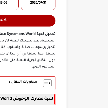
13.06
2026/07/31
تح
تحميل لعبة Dynamons World مهكرة برابط مباشر للأندرويد
الملحمية، عند تحميلك للعبة لن تح
تتميز برسومات جذابة وأسلوب قتال 
يسهل ممارستها في أي مكان، بفضل 
دون انتظار، تجربة اللعبة على الأ
المتوفرة اليوم.
محتويات المقال :
لعبة معارك الوحوش Dynamons World مهكرة