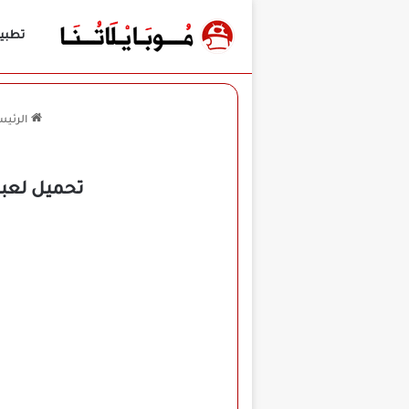
تطبي
الرئيس
تحميل لعبة Dynamons World مهكرة للأندرويد APK أخر إصدار 26