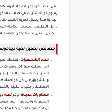
لمن يبحث عن تجربة مجانية ومتكاملة
رسوم أو الاشتراك في خدمات مدفوع
البداية مما يجعل تجربة اللعب شامل
داخل التطبيق، النسخة الكاملة الم
الآخرين الذين يستخدمون الإصدارات
خصائص تحميل لعبة ديناموس ورلد namons World
تعدد الشخصيات:
التي تمتلك مهارات وقدرات خاص
استراتيجيتك، تقدر التبديل ب
والتشويق على كل مواجهة، هذه
الاستمتاع بتجربة مليئة بالتح
مستويات عديدة:
توفر
لعبة ديناموس ورلد
الصعوبة والمحتوى مما يضمن 
تزداد صعوبتها تدريجيا مما ي