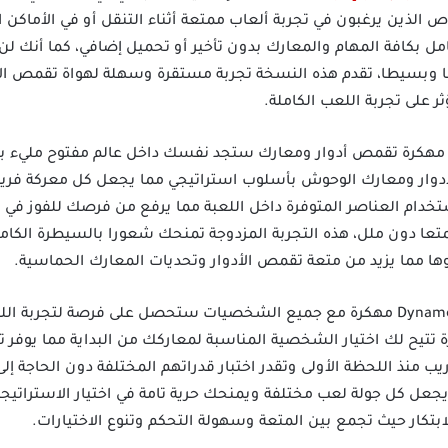
ص الذين يرغبون في تجربة ألعاب ممتعة أثناء التنقل أو في الأماكن ال
 بكافة المهام والمعارك بدون تأخير أو تحميل إضافي، كما أنك لن 
وبسيطا، تقدم هذه النسخة تجربة مستقرة وسهلة لهواة تقمص ال
ر على تجربة اللعب الكاملة.
ند تحميل لعبة Dynamons World مهكرة تقمص أدوار ومعارك ستجد نفسك داخل عالم مفتو
دوار ومعارك الوحوش بأسلوب استراتيجي مما يجعل كل معركة فريدة
تخدام العناصر المتوفرة داخل اللعبة مما يرفع من فرصك للفوز في ال
تعا دون ملل، هذه التجربة المزدوجة تمنحك شعورا بالسيطرة الكام
ا مما يزيد من متعة تقمص الأدوار وتحديات المعارك الحماسية.
مع تنزيل لعبة Dynamons World Mod Apk مهكرة مع جميع الشخصيات ستحصل على فرصة 
 تتيح لك اختيار الشخصية المناسبة لمعاركك من البداية مما يوفر ت
ريب منذ اللحظة الأولى وتقدر اختبار قدراتهم المختلفة دون الحاجة
يجعل كل جولة لعب مختلفة ويمنحك حرية تامة في اختيار الاستراتيجية
تكار حيث تجمع بين المتعة وسهولة التحكم وتنوع الاختيارات.