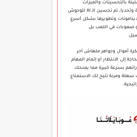
على نسخة محسنة مليئة بالتحسينات والميزات
الجديدة، الإصدار الأخير من اللعبة يأتي برسومات محدثة ونظام معارك أكثر توازنا مما يوفر تجربة أكثر إثارة وتحديا، تم تحسين الـ AI للوحوش
دينامونات وتطويرها بشكل أسرع
أو صعوبات في اللعب بل
صيل.
بي ألعاب القتال والتطوير السريع فإن تحميل لعبة ديناموس ورلد Dynamons World مهكرة أموال وجواهر ملهاش آخر
 إلى الانتظار أو إتمام المهام
راتهم بسرعة كبيرة مما يمنحك
ب سهلة ومرنة تتيح لك الاستمتاع
تيجية.