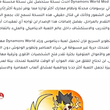
مع تنزيل لعبة معارك الوحوش Dynamons World Mod Apk أحدث نسخة ستحصل 
 من الشعور وكأنك في قتال حقيقي، هذه النسخة تسمح لك بجمع ال
لتقدم بالمراحل، بفضل إضافات هذا الإصدار لن تواجه أي تعقيدات 
لتدريب والاستكشاف داخل عالم اللعبة الديناميكي والمليء بالتفا
إذا كنت من مح
منحك حرية غير مسبوقة في شراء العناصر وتطوير الوحوش دون الحاجة
ر والأموال المتوفرة بكثرة تقدر فتح الشخصيات الأقوى وترقية مها
، لن تحتاج للقلق من نفاد الموارد أو الوقت فاللعبة تمنحك بيئة لع
ميزة تجعل اللعبة أكثر جذبا وواقعية لعشاق ألعاب المغامرة والاسترا