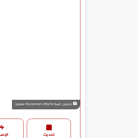
تحميل لعبة Dynamons World مهكرة
تحديث
الإصد