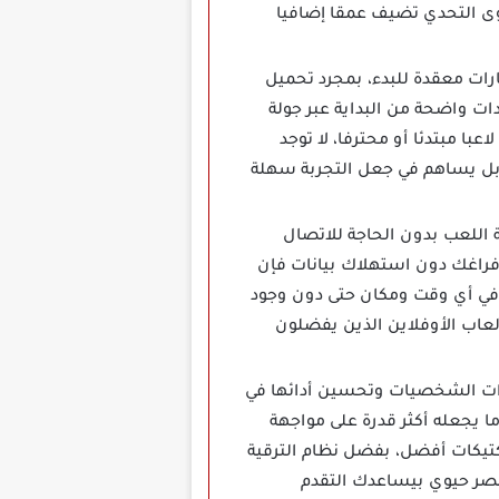
ى التحدي تضيف عمقا إضافيا
م ولا بتحتاج مهارات معقدة للبدء، بمجرد تحميل
ات واضحة من البداية عبر جولة
ا مبتدئا أو محترفا، لا توجد
 بل يساهم في جعل التجربة سهلة
Dynamons World unlim مهكرة هي إمكانية اللعب بدون الحاجة للاتصال
 فراغك دون استهلاك بيانات فإن
 في أي وقت ومكان حتى دون وجود
ق ألعاب الأوفلاين الذين يفضلون
در تعزيز قدرات الشخصيات وتحسين أدائها في
ما يجعله أكثر قدرة على مواجهة
تيكات أفضل، بفضل نظام الترقية
عنصر حيوي بيساعدك التقدم