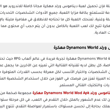
 فإن تحميل لعبة ديناموس ورلد مهكرة مجانا كاملة للاندرويد هو الخيا
ة لتستمتع بكافة مزايا اللعبة، جميع الأدوات الشخصيات التحديات
ة وغنية، تمنحك اللعبة كل ما تحتاجه للانطلاق في مغامرة مليئة بال
هكرة تتيح لك لعب اللعبة بالكامل بدون أن يتم حجب أي محتوى مما 
 العادية.
Dy مهكرة
تمنحك لعبة ons World
ة، كل بطل لديه تقنياته القتالية التي تميزه عن الآخرين ما يجعل عم
ين الشخصيات واختيار الأنسب لكل معركة بحسب القدرات المتوفرة م
 الميزة تعزز من فرصك في الفوز من خلال استخدام الشخصية المثال
ديات والتكتيك القتالي المستمر.
 Dynamons World Mod Apk مهكرة
مجموعة ضخمة من ال
لك عدم الشعور بالملل خلال التقدم في اللعب، في كل مرحلة ستوا
جعلك بحاجة إلى تحسن مستواك باستمرار لمواصلة التقدم، تتنوع الب