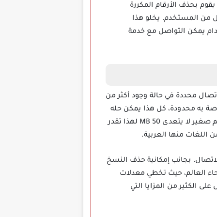
يقوم بحذف الأرقام المكررة
ل من المستخدم، يخلو هذا
خدام يمكن التواصل مع خدمة
ال محددة في حالة وجود أكثر من
خاصة به محدودة، كل هذا يمكن حله
من خلال تحميل تطبيق Duplicate Contacts Fixer مهكر على الهاتف الخاص بك، التطبيق ده بييجي بحجم صغير لا يتعدى 50 MB لهذا تقدر
 اللغات منها العربية.
رة من جهات الاتصال، بجانب إمكانية حذف النسخ
نحاء العالم، حيث تخطي معدلات
لى الكثير من المزايا التي