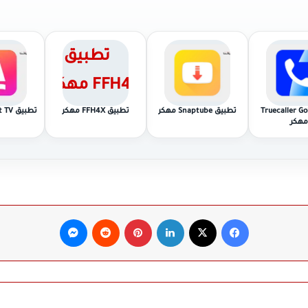
يق Truecaller Gold
تطبيق Snaptube مهكر
تطبيق FFH4X مهكر
تطبيق Stardust TV مهكر
مهكر
فيسبوك
‫X
لينكدإن
بينتيريست
ماسنجر