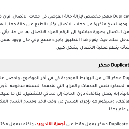
تطبيق Duplicate Contacts Fixer Mod Apk مهكر مخصص لإزالة حالة الفوضى في جهات ال
وجود نسخ متكررة من جهات الاتصال يؤثر بالطبع على حالة جهاز اله
ن الاتصال بصورة مباشرة إلى الرقم المراد الاتصال به، من هنا يأتي 
دخل منك، حيث يقوم هذا التطبيق بإجراء مسح وفي حال وجود نفس ر
شأنه ينظم عملية الاتصال بشكل كبير.
حمل تطبيق Duplicate Contacts Fixer مهكر الآن من الروابط الموجودة في في آخر المو
لمهكرة نفس الخدمات والمزايا التي تقدمها النسخة مدفوعة الأجر 
Duplicate Con مهكر مجانية، إنه يعمل بكافاءة دون الحاجة إلى محاكي للتشغيل، كل 
هاتفك، وسيقوم هو بإجراء المسج من وقت لآخر، ومسح النسخ المكر
 علم بهذا.
أجهزة الآندرويد
، ولكنه بيعمل مخت