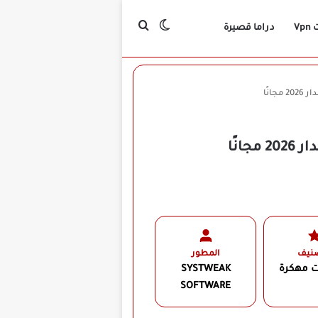
بحث عن
الوضع المظلم
Vp
دراما قصيرة
صنيف
المطور
ت مهكرة
SYSTWEAK
SOFTWARE‏