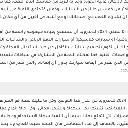
مستوى، وايضا تتميز اللعبة بجرافيك 3D عالي عالية الجودة وجذابة لتزيد من حماسك أثناء ال
أكثر من خمسين طراز من السيارات، وكمان فتحتوي اللعبة على أربعة 
ا ان تشارك اللعب مع اصدقائك او مع أشخاص آخرين من أي مكان في
تقدر بواسطة مميزات لعبة Drive Club مهكرة 2024 للأندرويد أن تستمتع بقيادة م
ياضية أو سيارات كلاسيكية أو سيارات الدفع الرباعي والشاحنات الك
 لك أن تقوم بتصميم سيارتك بالكامل من حيث أستبدال العجلة وتغي
واصفات الفنية، كما تمكنك اللعبة من المشاركة في سباقات متعددة ا
 الذي تقدر من أيقاف سيارتك بدون أي إصابة، والذي تقدر من التس
حدد.
تقدر تحميل لعبة Drive Club مهكرة 2024 للأندرويد من خلال هذا الموقع، وكل ما عليك فع
 اللعبة تقدر تثبيتها بكل سهولة وبشكل مجاني، وفي حالة إتمام عملية
يزات التي تتمتع بها، لاسيما أن اللعبة سهلة الاستخدام ومجانية ت
مثيرة، بالإضافة إلى هذه الخصائص فإن الحجم خفيف للغاية ولا يحتا