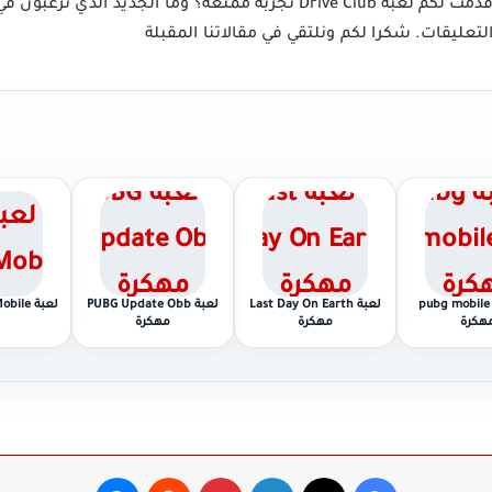
وملاحظاتكم حول هذه التجربة. هل قدمت لكم لعبة Drive Club تجربة ممتعة؟ و
تعليقات. شكرا لكم ونلتقي في مقالاتنا المقبلة
 pubg mobile bit
لعبة Last Day On Earth
لعبة PUBG Update Obb
لعبة Pubg Mobile مهكرة
هكرة
مهكرة
مهكرة
فيسبوك
‫X
لينكدإن
بينتيريست
ماسنجر