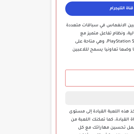
ناة التليجرام
ة للاعبين الانغماس في سباقات متعددة
تنوعة ومفصلة، تتميز DriveClub بجودة رسومية عالية، ونظام تفاعل متميز مع
الطقس، بالإضافة إلى خيارات تخصيص السيارة والتعامل معها، يمكن تحميل DriveClub عبر متجر PlayStation Store، وهي متاحة على
ة أيضا وضعا تعاونيا يسمح لللاعبين
، ستأخذ هذه اللعبة القيادة إلى مستوى
اة القيادة، كما تمكنك اللعبة من
يعمل تحسين مهاراتك مع كل