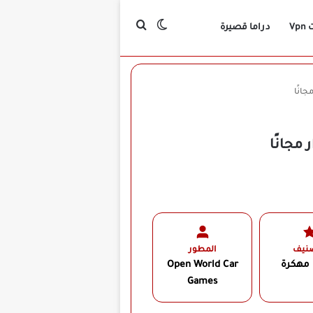
بحث عن
الوضع المظلم
Vp
دراما قصيرة
صنيف
المطور
 مهكرة
Open World Car
Games‏