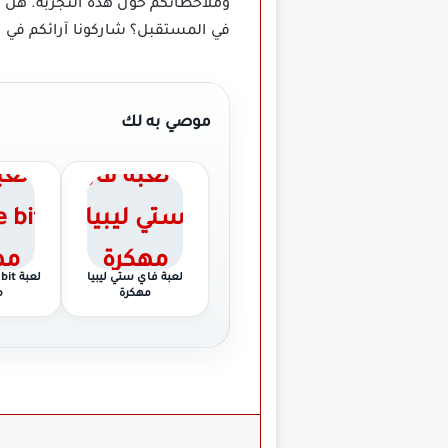
في المستقبل؟ شاركونا آرائكم في ال
موصي به لك
لعبة فاي ستي ليبيا
لعبة
مهكرة
م