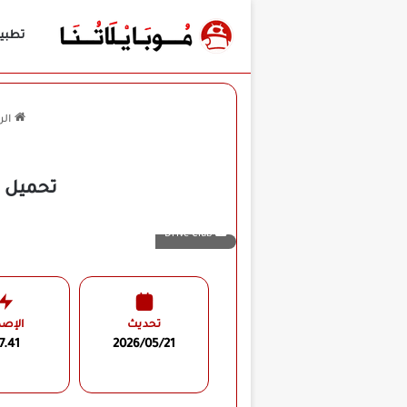
تطبي
الر
تحميل لعبة Drive Club مهكرة APK للأند
Drive Club
تحديث
الإصد
7.41
2026/05/21