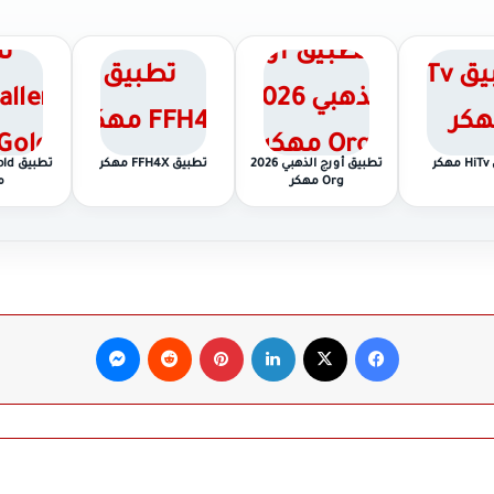
كر
تطبيق أورج الذهبي 2026
تطبيق FFH4X مهكر
تطبي
Org مهكر
م
فيسبوك
‫X
لينكدإن
بينتيريست
ماسنجر