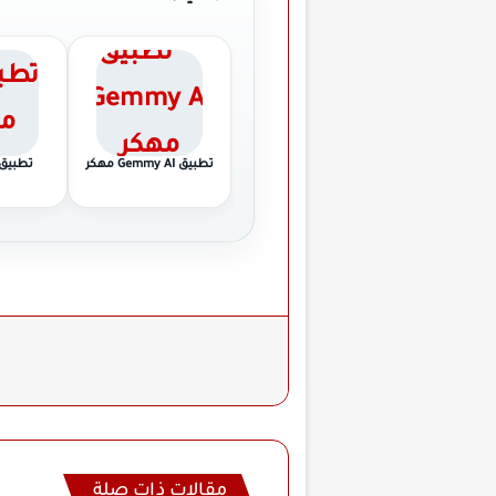
تطبيق Gemmy AI مهكر
تطبيق HiTv مه
مقالات ذات صلة