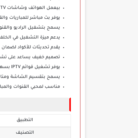
بيعمل الهواتف وشاشات Smart TV وأجهزة Android TV بسهولة.
يوفر بث مباشر للمباريات والقنوات ال
يسمح بتشغيل الراديو والقنوات
يدعم ميزة التشغيل في الخلف
يقدم تحديثات للأكواد لضمان 
تصميم خفيف يساعد على تشغي
يوفر تشغيل قوائم IPTV بسهولة عبر إدخال الرابط داخل التطبيق.
يسمح بتقسيم الشاشة ومتابع
مناسب لمحبي القنوات والمبا
التطبيق
التصنيف