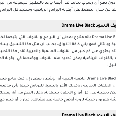
م دون دفع أي رسوم، بجانب هذا أيضا يوجد بالتطبيق مجموعة من البرا
ها من خلال الضغط على آيقونة البرامج الرياضية وستجد كل البرامج
Drama Live Bla
يمتاز تطبيق دراما لايف الاسود Drama Live Black بأنه متنوع بمعنى أن البرامج والقنو
مية وبالتالي فهو يلبي كافة الأذواق، بجانب أن مثل هذا التنسيق ي
ه يحتوي على كم كبير من القنوات العالمية والعربية تقدر هذا التطب
بالقنوات الرياضية يمكن تحديد هذه القنوات ووضعها في آيقونة ال
بيق.
يوجد في تطبيق دراما لايف الاسود Drama Live Black خاصية التنبيه أو الإشعار بم
 الحلقات الجديدة ، وكذلك الأمر بالنسبة للبرنامج حينما يأتي موعده
مكن تحميله على كل أنواع الاجهزة بسهولة، وعلى الرغم من أنه يم
تلفزيون حديثة لرؤية أوضح خاصة عند مشاهدة مباراة أو فيلم مع 
Drama Live Bla