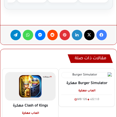
فيسبوك
‫X
لينكدإن
بينتيريست
ماسنجر
واتساب
تيلقرام
مقالات ذات صلة
Burger Simulator
مهكرة
العاب مهكرة
126 MB
v22.1.0
Clash of Kings
مهكرة
العاب مهكرة