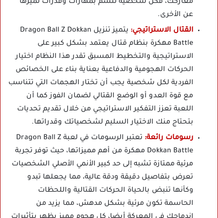
معاركك، فكل شخصية تتسم بمهارات وقدرات تميزها
عن الأخرى.
القتال الاستراتيجي:
يتميز تنزيل Dragon Ball Z Dokkan
Battle مهكرة بنظام قتال يعتمد بشكل كبير على
الاستراتيجية والتخطيط المسبق تقدر هذا النظام اختيار
الحركات الهجومية والدفاعية بعناية بناء على الخصائص
الفردية لكل شخصية يجب أن تختار الهجمات التي تتناسب
مع قوة العدو أو الوضع القتالي لضمان الفوز كما أن
اللعبة تعزز التفكير الاستراتيجي من خلال تقديم تحديات
بتحتاج منك الاختيار السليم لشخصياتك وقدراتها.
رسومات رائعة:
تعتبر الرسومات في لعبة Dragon Ball Z
Dokkan Battle مهكرة من أهم مميزاتها، حيث توفر تجربة
مرئية ممتازة تشبه إلى حد كبير الأنمي الأصلي الشخصيات
تعرض بتفاصيل دقيقة ودقة عالية، مما يجعلها تبدو
وكأنها تنبض بالحياة الحركات القتالية واللحظات
الحاسمة تكون مرئية بشكل مدهش، مما يزيد من
اندماجك في المعركة أيضا، كل هجوم مميز يظهر بتأثيرات