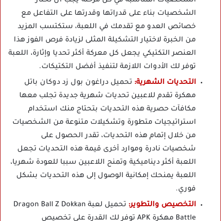
الشخصيات المناسبة في كل مرحلة يجب أن تختار
الشخصيات بناء على قدراتها وقدرتها على التفاعل مع
خصائص العدو مع تقدمك في اللعبة، ستكتسب المزيد
من الخبرة لاختيار التشكيلة المثلى لزيادة فرص الفوز هذا
العنصر التكتيكي يجعل كل معركة أكثر تحديا وإثارة، اللعبة
توفر لك الأدوات اللازمة لتنفيذ أفضل التكتيكات.
التحديات الشهرية:
تحميل دراغون بول زد دوكان باتل
مهكرة تقدم للاعبين تحديات شهرية جديدة تجلب معها
مكافآت حصرية هذه التحديات بتحتاج منك استخدام
استراتيجيات متطورة وتشكيلات متنوعة من الشخصيات
من خلال إتمام هذه التحديات، تقدر الحصول على
شخصيات نادرة وموارد أخرى قيمة هذه التحديات تجعل
اللعبة أكثر ديناميكية وتمنح اللاعبين سببا للعودة شهريا،
اللعبة يمنحك إمكانية الوصول إلى هذه التحديات بشكل
فوري.
التخصيص والتطوير:
تحميل لعبة Dragon Ball Z Dokkan
Battle مهكرة APK توفر لك القدرة على تخصيص