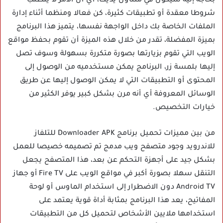
بحاجة إليه سيكون في متناول يديك، أي أن الأمر لا يتطلب
شروطا معقدة أو تطبيقات كثيرة، كن فعالا ومنظما أثناء إدارة
الملفات الخاصة بك داخل الواجهة نفسها، يتميز هذا البرنامج
بميزة المفضلة، تقدر من خلال هذه الميزة أن تقوم بحفظ مواقع
الويب التي تقوم بزيارتها بصورة متكررة بسهولة وسوف تصل
إليها بلمسة زر، البرنامج يمكن مستخدميه من الوصول إلى
المحتوى أو التطبيقات التي لا يمكن الوصول إليها عن طريق
الوسائل المعروفة أي أنه مرن بشكل كبير يوفر الكثير من
خيارات التخصيص.
من بين مميزات تحميل برنامج Downloader APK للتلفاز
للاندرويد وجود متصفح ويب مدمج تم تصميمه خصيصا للعمل
بشكل جيد على أجهزة التحكم عن بعد، هذا المتصفح يجعل
التنقل سهلا بصورة أكبر في مواقع الويب على Fire TV أو جهاز
Android TV دون الاضطرار إلى استخدام الماوس أو لوحة
المفاتيح، يعد هذا البرنامج بمثابة أداة قوية يعتمد على
استخدامها ملايين الأشخاص لتحميل كل من التطبيقات