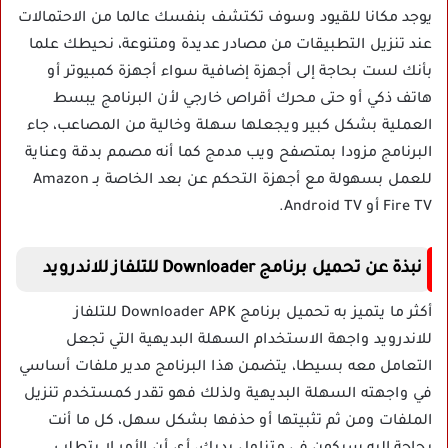
يوجد مكانا للقيود وسوف تكتشف بنفسك عالما من الاحتمالات
عند تنزيل التطبيقات من مصادر عديدة ومتنوعة، نحيطك علما
بأنك لست بحاجة إلى أجهزة إضافية سواء أجهزة كمبيوتر أو
هاتف ذكي أو حتى محرك أقراص خارجي لأن البرنامج يبسط
العملية بشكل كبير ويجعلها سهلة وخالية من المصاعب، جاء
البرنامج مزودا بمتصفح ويب مدمج كما أنه مصمم بدقة وعناية
للعمل بسهولة مع أجهزة التحكم عن بعد الخاصة بـ Amazon
Fire TV أو Android TV.
نبذة عن تحميل برنامج Downloader للتلفاز للاندرويد
أكثر ما يتميز به تحميل برنامج Downloader APK للتلفاز
للاندرويد واجهة الاستخدام السهلة البديهية التي تجعل
التعامل معه بسيطا، يتضمن هذا البرنامج مدير ملفات أساسي
في واجهته السهلة البديهية ولذلك فهو تقدر كمستخدم تنزيل
الملفات ومن ثم تثبيتها أو حذفها بشكل سهل، كل ما أنت