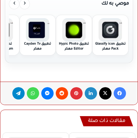
›
‹
موصي به لك
تطبيق Glassify icon
تطبيق Hypic Photo
تطبيق Cayden Tv
تط
Pack مهكر
Editor مهكر
مهكر
Premium مهك
فيسبوك
‫X
لينكدإن
بينتيريست
ماسنجر
واتساب
تيلقرام
مقالات ذات صلة