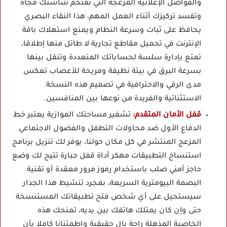
والفواصل الإعلانية المزعجة التي تقتحم شاشتك فجأة
وتفسد تركيزك أثناء العمل المهم، هذا النقاء البصري
يحافظ على ثبات وسرعة النظام ويمنع استهلاك باقة
الإنترنت في تحميل مقاطع تجارية لا طائل منها إطلاقا،
تمتع بإدارة سلسة لحساباتك المتعددة وتنقل بينها
بسرعة البرق في بيئة نظيفة ومريحة للأعصاب تعكس
مدى الرقي والاحترافية في تصميم هذه النسخة
الاستثنائية والفريدة من نوعها بين المنافسين.
قفل الأمان المتقدم:
تشفير مساحتك الموازية يعتبر خط
الدفاع الأول ضد محاولات التطفل والفضول الاجتماعي
المزعج المنتشر في كل مكان حولنا، يوفر لك تنزيل برنامج
استنساخ التطبيقات مهكر أداة قفل جبارة تتيح لك وضع
حاجز أمني صلب باستخدام رموز مرور معقدة أو تقنية
البصمة البيومترية السريعة، بمجرد تنشيط هذا الجدار
سيستحيل على أي شخص فتح تطبيقاتك المستنسخة
حتى وإن كان يمتلك هاتفك بين يديه، تمنحك هذه
الخاصية المذهلة راحة بال حقيقية واطمئنانا كاملا بأن