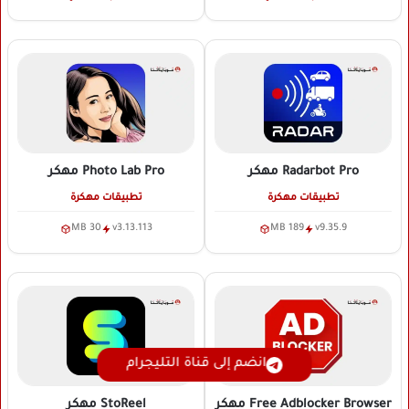
Radarbot Pro
مهكر
Photo Lab Pro
مهكر
تطبيقات مهكرة
تطبيقات مهكرة
30 MB
v3.13.113
189 MB
v9.35.9
انضم إلى قناة التليجرام
Free Adblocker Browser
مهكر
StoReel
مهكر