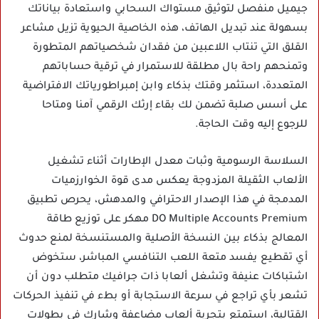
جيميل منفصل لتوثيق مستواك السحابي واستعادة بياناتك
بسهولة عند تبديل الهاتف، هذه الخاصية الحيوية تزيل مشاعر
القلق التي تنتاب اللاعبين من فقدان شخصياتهم المتطورة
وتمنحهم راحة بال مطلقة للاستمرار في ترقية حساباتهم
المتعددة، استثمر وقتك بذكاء وابن إمبراطورياتك الافتراضية
على أسس صلبة تضمن لك بقاء إرثك الرقمي آمنا ومتاحا
للرجوع إليه وقت الحاجة.
السلاسة الرسومية وثبات معدل الإطارات أثناء تشغيل
الألعاب الثقيلة المزدوجة يعكس مدى قوة الخوارزميات
المدمجة في هذا الإصدار الاحترافي والمدهش، يحرص تطبيق
DO Multiple Accounts Premium مهكر على توزيع طاقة
المعالج بذكاء بين النسخة الأصلية والمستنسخة لمنع حدوث
أي تقطيع يفسد متعة اللعب التنافسي المباشر، ستخوض
اشتباكات عنيفة وتشغل ألعابا ذات جرافيك متطلب دون أن
تشعر بأي تراجع في سرعة الاستجابة أو بطء في تنفيذ الحركات
القتالية، استمتع بتجربة ألعاب مضاعفة وشارك في بطولات