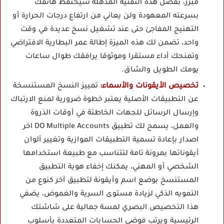
مبرر، بفضل هذه التقنية المذهلة سيحتفظ هاتفك
بسرعته المعهودة ولن يعاني من ارتفاع درجات الحرارة أو
التهنيج المفاجئ حتى عند تشغيل نسخ عديدة في وقت
واحد، تضمن لك هذه الميزة إطالة عمر البطارية الافتراضي
وتمنحك أداء مستقرا وموثوقا يرافقك طوال ساعات
يومك الطويل والشاق.
تخصيص الأيقونات والأسماء:
تمييز النسخ المستنسخة
عن التطبيقات الأصلية يعتبر خطوة ضرورية لمنع الارتباك
وإرسال الرسائل للجهات الخاطئة في أوقات الذروة
والعمل، يسمح لك تطبيق DO Multiple Accounts اخر
اصدار بإعادة تسمية التطبيقات الموازية وتغيير ألوان
أيقوناتها بمرونة تامة لتتناسب مع طبيعة استخدامها
الشخصي أو المهني، يمكنك إخفاء هوية التطبيق
المستنسخ بوضع اسم وأيقونة لتطبيق آخر كنوع من
التمويه الذكي لزيادة مستوى السرية والغموض، يضفي
هذا التخصيص البصري لمسة جمالية على شاشتك
الرئيسية ويرتب فوضى الحسابات المتعددة بأسلوب