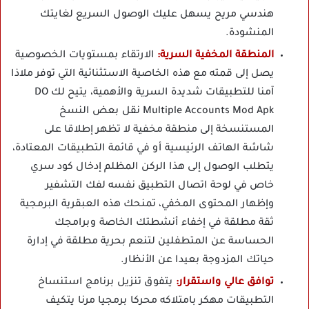
هندسي مريح يسهل عليك الوصول السريع لغايتك
المنشودة.
المنطقة المخفية السرية:
الارتقاء بمستويات الخصوصية
يصل إلى قمته مع هذه الخاصية الاستثنائية التي توفر ملاذا
آمنا للتطبيقات شديدة السرية والأهمية، يتيح لك DO
Multiple Accounts Mod Apk نقل بعض النسخ
المستنسخة إلى منطقة مخفية لا تظهر إطلاقا على
شاشة الهاتف الرئيسية أو في قائمة التطبيقات المعتادة،
يتطلب الوصول إلى هذا الركن المظلم إدخال كود سري
خاص في لوحة اتصال التطبيق نفسه لفك التشفير
وإظهار المحتوى المخفي، تمنحك هذه العبقرية البرمجية
ثقة مطلقة في إخفاء أنشطتك الخاصة وبرامجك
الحساسة عن المتطفلين لتنعم بحرية مطلقة في إدارة
حياتك المزدوجة بعيدا عن الأنظار.
توافق عالي واستقرار:
يتفوق تنزيل برنامج استنساخ
التطبيقات مهكر بامتلاكه محركا برمجيا مرنا يتكيف