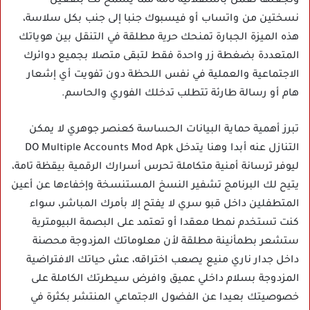
وتجعلها تعمل باستقلالية تامة مما يسمح لك بتفعيل
نسختين من واتساب أو فيسبوك جنبا إلى جنب بكل سلاسة،
هذه الميزة الجبارة تمنحك حرية مطلقة في التنقل بين هوياتك
المتعددة بضغطة زر واحدة فقط لتبقى متصلا بجميع دوائرك
الاجتماعية والعملية في نفس اللحظة دون تفويت أي إشعار
هام أو رسالة طارئة تتطلب تدخلك الفوري والحاسم.
تبرز أهمية حماية البيانات الحساسة كعنصر جوهري لا يمكن
التنازل عنه أبدا وهنا يتدخل DO Multiple Accounts Mod Apk
ليوفر ترسانة أمنية متكاملة تحرس أسرارك الرقمية بيقظة تامة،
يتيح لك البرنامج تشفير النسخ المستنسخة وإخفاءها عن أعين
المتطفلين داخل قبو سري لا يفتح إلا بأمرك المباشر، سواء
كنت تستخدم نمطا معقدا أو تعتمد على البصمة البيومترية
ستشعر بطمأنينة مطلقة لأن معلوماتك المزدوجة محصنة
داخل جدار ناري منيع يصعب اختراقه، عش حياتك الافتراضية
المزدوجة بسلام داخلي عميق وافرض سيطرتك الكاملة على
خصوصيتك بعيدا عن الفضول الاجتماعي المنتشر بكثرة في