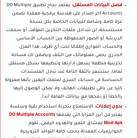
فصل البيانات المستقل:
يعتمد نجاح تطبيق DO Multiple
Accounts اخر اصدار على هندسة برمجية معقدة تضمن
عزلا كاملا وشاملا للبيانات الخاصة بكل نسخة
مستنسخة، لن تتداخل ملفات التخزين المؤقت أو سجلات
الدردشة أو الصور المحفوظة بين الحساب الأساسي
والحساب الموازي إطلاقا تحت أي ظرف، هذا العزل
الجذري يحمي معلوماتك من التلف ويضمن لك مساحة
تخزينية منظمة يسهل إدارتها وتنظيفها بشكل مستقل
تماما، ستشعر بالثقة التامة عند تبادل المستندات
الحساسة في حسابك السري لعلمك اليقين بأنها معزولة
كليا عن باقي تطبيقات الهاتف ولا يمكن الوصول إليها
بالخطأ أو دمجها مع بياناتك العامة أبدا.
بدون إعلانات:
الاستمتاع بتجربة استخدام نقية وسلسة
يعتبر من أبرز المزايا التي يقدمها
DO Multiple Accounts
Mod Apk
لعشاق التميز والهدوء الرقمي، تقوم
الخوارزميات المعدلة بحجب كافة النوافذ الترويجية