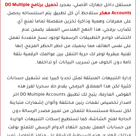
مستقل داخل جهازك الأصلي، بمجرد
تحميل برنامج DO Multiple
Accounts مهكر
ستلاحظ أن كل تطبيق يتم استنساخه يحصل
على معرفات وهمية وذاكرة تخزين منفصلة تماما تمنع أي
تضارب برمجي، هذا النهج الهندسي المعقد يضمن عدم
اكتشاف خوادم التطبيقات الرسمية لوجود نسخ متعددة تعمل
على نفس الهاتف مما يحميك من خطر الحظر المزعج، إنها
تقنية عبقرية توفر لك حرية التنقل بين عوالمك الرقمية بثقة
تامة دون الخوف من تسريب البيانات أو تداخلها.
إدارة التنبيهات المنبثقة تمثل تحديا كبيرا عند تشغيل حسابات
كثيرة لكن هذا العملاق البرمجي يقدم حلا سحريا لفرز هذه
الفوضى العارمة، يتيح لك تطبيق DO Multiple Accounts اخر
اصدار تخصيص نغمات رنين مختلفة وألوان إشعارات متباينة
لكل نسخة مستنسخة لتتمكن من تمييز مصدر الرسالة دون
الحاجة لفتح الشاشة، كما تستطيع إسكات التنبيهات الواردة
من حسابات العمل بمجرد انتهاء الدوام الرسمي للتمتع بوقت
فراغك الهادئ، هذه السيطرة الدقيقة على منافذ التواصل تعيد