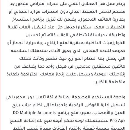
يرتكز عمل هذا العملاق التقني على محرك افتراضي متطور جدا
مصمم لتحمل الضغط العالي دون استنزاف موارد المعالج أو
بطارية الهاتف المحمول، يضمن لك تنزيل برنامج استنساخ
التطبيقات مهكر استقرارا مذهلا حتى عند تشغيل ألعاب ثقيلة
وتطبيقات مراسلة نشطة في الوقت ذاته، تم تحسين
الخوارزميات الداخلية بعبقرية لمنع ارتفاع درجة حرارة الجهاز أو
تعرضه للبطء المفاجئ الذي يعيق الأداء، ستذهلك السلاسة
التي يعمل بها النظام الموازي حيث تشعر وكأنك تمتلك
هاتفين مستقلين مدمجين في هيكل واحد مما يضاعف من
إنتاجيتك اليومية ويسهل عليك إنجاز مهامك المتراكمة بكفاءة
منقطعة النظير.
واجهة المستخدم المصممة بعناية فائقة تلعب دورا محوريا في
تسهيل إدارة الفوضى الرقمية وتحويلها إلى نظام مرتب يريح
العين والأعصاب، بمجرد فتح برنامج DO Multiple Accounts
Pro Apk ستستقبلك لوحة تحكم أنيقة تتيح لك إضافة النسخ
الجديدة بلمسة خفيفة واختيار أيقونات مميزة لتجنب الخلط