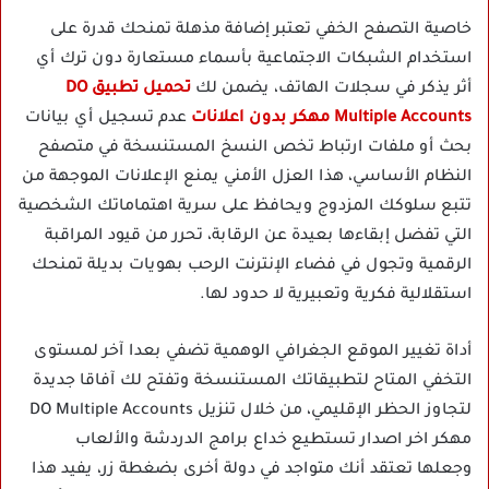
خاصية التصفح الخفي تعتبر إضافة مذهلة تمنحك قدرة على
استخدام الشبكات الاجتماعية بأسماء مستعارة دون ترك أي
أثر يذكر في سجلات الهاتف، يضمن لك
تحميل تطبيق DO
Multiple Accounts مهكر بدون اعلانات
عدم تسجيل أي بيانات
بحث أو ملفات ارتباط تخص النسخ المستنسخة في متصفح
النظام الأساسي، هذا العزل الأمني يمنع الإعلانات الموجهة من
تتبع سلوكك المزدوج ويحافظ على سرية اهتماماتك الشخصية
التي تفضل إبقاءها بعيدة عن الرقابة، تحرر من قيود المراقبة
الرقمية وتجول في فضاء الإنترنت الرحب بهويات بديلة تمنحك
استقلالية فكرية وتعبيرية لا حدود لها.
أداة تغيير الموقع الجغرافي الوهمية تضفي بعدا آخر لمستوى
التخفي المتاح لتطبيقاتك المستنسخة وتفتح لك آفاقا جديدة
لتجاوز الحظر الإقليمي، من خلال تنزيل DO Multiple Accounts
مهكر اخر اصدار تستطيع خداع برامج الدردشة والألعاب
وجعلها تعتقد أنك متواجد في دولة أخرى بضغطة زر، يفيد هذا