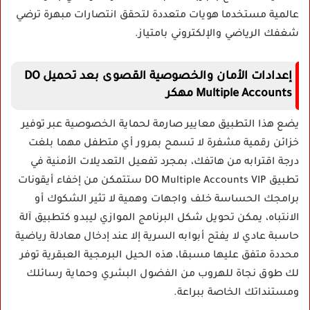
عالمية مستخدما هويات متعددة لتحقق انتصارات مبهرة ترضي
شغفك الرياضي والإلكتروني بامتياز.
إعدادات الأمان والخصوصية القصوى بعد تحميل DO
Multiple Accounts مهكر
يضع هذا التطبيق معايير صارمة لحماية الخصوصية عبر توفير
خزائن رقمية مشفرة لا تسمح بمرور أي متطفل مهما بلغت
درجة اقترابه من هاتفك، بمجرد تفعيل التعديلات الأمنية في
تطبيق DO Multiple Accounts VIP ستتمكن من إخفاء أيقونات
برامجك الحساسة خلف واجهات وهمية لا تثير الشكوك أو
الانتباه، يمكن تحويل شكل البرنامج الموازي ليبدو كتطبيق آلة
حاسبة عادي لا يفتح أبوابه السرية إلا عند إدخال معادلة رياضية
محددة متفق عليها مسبقا، هذه الحيل البرمجية العبقرية توفر
لك طوق نجاة للهروب من الفضول البشري وحماية رسائلك
ومستنداتك الخاصة ببراعة.