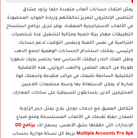
يمثل امتلاك حسابات ألعاب متعددة حلما يراود عشاق
التنافس الإلكتروني لتعزيز تحالفاتهم وزيادة الموارد المحصودة
في الألعاب الاستراتيجية المعقدة، يوفر تنزيل برنامج استنساخ
التطبيقات مهكر بيئة خصبة ومثالية لتشغيل عدة شخصيات
افتراضية في نفس اللعبة وبنفس التوقيت لدعم حسابك
الرئيسي، يمكنك استخدام الحسابات الوهمية لجمع الذهب
ونقل العتاد النادر لبطلك الأساسي مما يختصر عليك شهورا
طويلة من الجهد المضني واللعب الروتيني، هذه الأفضلية
التكتيكية الساحقة تضعك في مراتب متقدمة وتجعلك قوة
ضاربة لا يمكن الاستهانة بها وسط مجتمعات اللاعبين
المحترفين الذين يتسابقون للسيطرة على ساحات المعارك.
التكامل العميق مع خدمات جوجل بلاي يمثل حجر الزاوية
لضمان حفظ تقدمك في الألعاب المستنسخة ومنع ضياع
الإنجازات التي حققتها بشق الأنفس، يسمح لك
برنامج DO
Multiple Accounts Pro Apk
بربط كل نسخة موازية بحساب