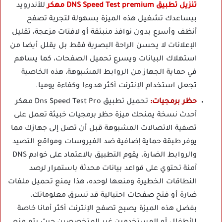
تنزيل تطبيق DNS Speed Test premium مهكر
للأندرويد
بيساعدك تشغيل هذه الميزة بسهولة لتجربة تصفح
أنظف وأسرع بدون نوافذ منبثقة أو لافتات مزعجة، تقليل
الإعلانات لا يحسن الراحة البصرية فقط بل يقلل أيضا من
استهلاك البيانات ويسرع تحميل الصفحات، كما يساهم
في حماية الجهاز من الروابط المشبوهة، هذه الخاصية
تجعل استخدام الإنترنت أكثر هدوءا وكفاءة يوميا.
حظر برمجيات:
تحميل تطبيق Dns Speed Test Pro مهكر
أحدث نسخة يمنحك ميزة حظر برمجيات خبيثة تعمل على
تصفية الاتصالات المشبوهة قبل أن تصل إلى جهازك مما
يوفر طبقة حماية إضافية ضد الفيروسات ومواقع التصيد
والروابط الضارة، يقوم التطبيق بالاعتماد على خوادم DNS
آمنة تحتوي على قواعد بيانات محدثة باستمرار لرصد
النطاقات الخطيرة ومنعها لوحده، هذا يمنع تحميل ملفات
ضارة أو فتح صفحات احتيالية قد تسرق معلوماتك،
بفضل هذه الميزة يصبح تصفح الإنترنت أكثر أمانا خاصة