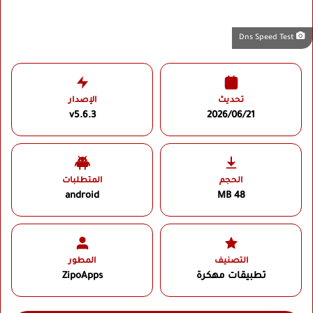
Dns Speed Test
تحديث
الإصدار
v5.6.3
2026/06/21
الحجم
المتطلبات
android
48 MB
التصنيف
المطور
تطبيقات مهكرة
ZipoApps‏