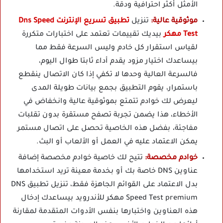
الأمثل أكثر احترافية ودقة.
موثوقية عالية:
تنزيل
تطبيق تسريع الإنترنت Dns Speed
Test مهكر
بيديك تقييمات تعتمد على اختبارات متكررة
لقياس استقرار كل خادم وليس السرعة فقط مما
بيساعدك اختيار مزود يقدم أداء ثابتا طوال اليوم،
فالسرعة العالية وحدها لا تكفي إذا كان الاتصال ينقطع
باستمرار، يقوم التطبيق بجمع بيانات طويلة المدى
ليعرض لك خوادم تتمتع بموثوقية عالية وانخفاض في
الأخطاء، هذا يضمن تجربة تصفح مستقرة بدون تقلبات
مفاجئة، بفضل هذه الخاصية تحصل على اتصال مستمر
يمكن الاعتماد عليه في العمل أو الألعاب أو البث.
خوادم مخصصة:
تتيح لك خاصية خوادم مخصصة إضافة
عناوين DNS خاصة بك أو بخدمة معينة تريد استخدامها
بدل الاعتماد على القوائم الجاهزة فقط، تنزيل تطبيق DNS
Speed Test premium مهكر للأندرويد بيساعدك إدخال
هذه العناوين واختبارها بنفس الأدوات المتقدمة لمقارنة