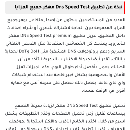
نبذة عن تطبيق Dns Speed Test مهكر جميع المزايا
العديد من المستخدمين يبحثون عن إصدار متكامل يوفر جميع
المزايا المدفوعة دون الحاجة لاشتراك شهري أو شراء إضافات
داخل التطبيق، تنزيل تطبيق DNS Speed Test premium مهكر
للأندرويد يمنحك كل الخصائص المتقدمة مثل الفحص التلقائي
السريع ودعم بروتوكولات DNS المشفرة مثل DoH وDoT لحماية
بياناتك، تقدر أيضا جدولة الاختبارات الدورية للتأكد من أن
اتصالك يعمل بأفضل أداء طوال اليوم، هذه الميزات تعزز
الأمان والخصوصية بشكل كبير خاصة عند استخدام شبكات
واي فاي عامة، بفضل ذلك تحصل على سرعة أعلى مع حماية
أقوى في الوقت نفسه.
تحميل تطبيق DNS Speed Test مهكر لزيادة سرعة التصفح
بيساعدك تقليل زمن تحميل الصفحات وفتح التطبيقات بشكل
أسرع من خلال اختيار الخادم الأقرب والأكثر استجابة لموقعك
الجغرافي، تقدر التطبيق تغيير إعدادات DNS بسهولة دون تعقيد