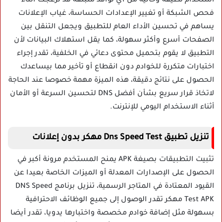
استخدام نظيفة وخالية من أي نوافذ منبثقة قد تزعجك أثناء
فحص الشبكة أو تغيير الإعدادات الحساسة، غياب الإعلانات
يساهم في تحسين الأداء العام للتطبيق ويجعل التنقل بين
الصفحات أسرع وأكثر سهولة، كما يقل استهلاك البيانات لأن
التطبيق لا يقوم بتحميل محتوى دعائي في الخلفية، تقدر إجراء
اختبارات متكررة للخوادم دون انقطاع أو تأخير مما بيساعدك
الحصول على نتائج دقيقة، هذه الميزة مهمة خصوصا عند الحاجة
لاتخاذ قرار سريع بشأن أفضل DNS لتحسين السرعة أو الأمان
أثناء الاستخدام اليومي للإنترنت.
تنزيل تطبيق Dns Speed Test مهكر بدون إعلانات
تثبيت التطبيقات بصيغة APK يمنح المستخدم مرونة أكبر في
الحصول على الإصدارات المعدلة أو الميزات الخاصة بعيدا عن
القيود المعتادة في المتاجر الرسمية، تنزيل برنامج DNS Speed
Test APK مهكر تقدر الوصول إلى جميع الوظائف الاحترافية
بسهولة مثل إضافة خوادم مخصصة واختبارها يدويا، تقدر أيضا