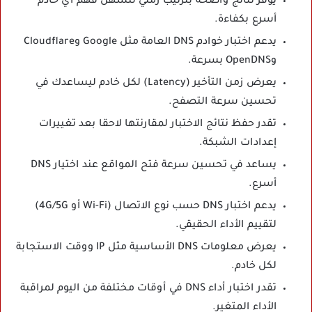
يوفر نتائج واضحة بترتيب زمني لتسهل فهم أي خادم
أسرع بكفاءة.
يدعم اختبار خوادم DNS العامة مثل Google وCloudflare
وOpenDNS بسرعة.
يعرض زمن التأخير (Latency) لكل خادم ليساعدك في
تحسين سرعة التصفح.
تقدر حفظ نتائج الاختبار لمقارنتها لاحقا بعد تغييرات
إعدادات الشبكة.
يساعد في تحسين سرعة فتح المواقع عند اختيار DNS
أسرع.
يدعم اختبار DNS حسب نوع الاتصال (Wi-Fi أو 4G/5G)
لتقييم الأداء الحقيقي.
يعرض معلومات DNS الأساسية مثل IP ووقت الاستجابة
لكل خادم.
تقدر اختبار أداء DNS في أوقات مختلفة من اليوم لمراقبة
الأداء المتغير.