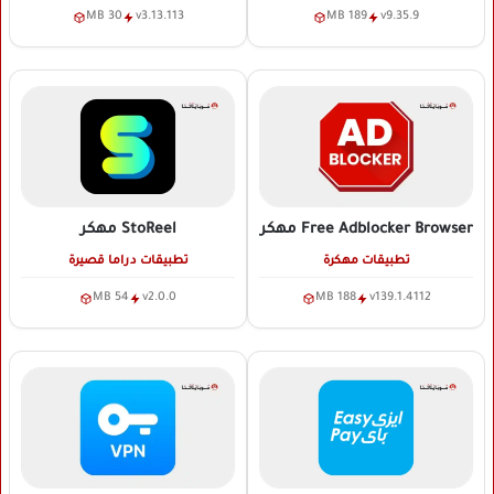
30 MB
v3.13.113
189 MB
v9.35.9
Free Adblocker Browser
مهكر
StoReel
مهكر
تطبيقات مهكرة
تطبيقات دراما قصيرة
54 MB
v2.0.0
188 MB
v139.1.4112