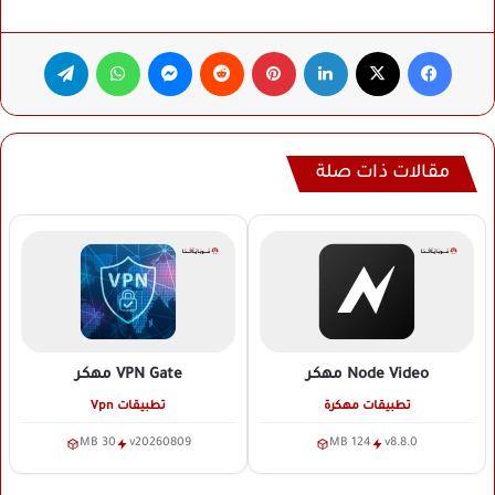
فيسبوك
‫X
لينكدإن
بينتيريست
ماسنجر
واتساب
تيلقرام
مقالات ذات صلة
Node Video
مهكر
VPN Gate
مهكر
تطبيقات مهكرة
تطبيقات Vpn
30 MB
v20260809
124 MB
v8.8.0