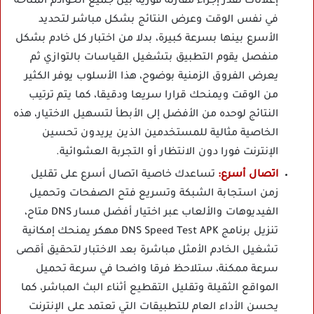
إعلانات تقدر إجراء مقارنة فورية بين جميع الخوادم المتاحة
في نفس الوقت وعرض النتائج بشكل مباشر لتحديد
الأسرع بينها بسرعة كبيرة، بدلا من اختبار كل خادم بشكل
منفصل يقوم التطبيق بتشغيل القياسات بالتوازي ثم
يعرض الفروق الزمنية بوضوح، هذا الأسلوب يوفر الكثير
من الوقت ويمنحك قرارا سريعا ودقيقا، كما يتم ترتيب
النتائج لوحده من الأفضل إلى الأبطأ لتسهيل الاختيار، هذه
الخاصية مثالية للمستخدمين الذين يريدون تحسين
الإنترنت فورا دون الانتظار أو التجربة العشوائية.
اتصال أسرع:
تساعدك خاصية اتصال أسرع على تقليل
زمن استجابة الشبكة وتسريع فتح الصفحات وتحميل
الفيديوهات والألعاب عبر اختيار أفضل مسار DNS متاح،
تنزيل برنامج DNS Speed Test APK مهكر يمنحك إمكانية
تشغيل الخادم الأمثل مباشرة بعد الاختبار لتحقيق أقصى
سرعة ممكنة، ستلاحظ فرقا واضحا في سرعة تحميل
المواقع الثقيلة وتقليل التقطيع أثناء البث المباشر، كما
يحسن الأداء العام للتطبيقات التي تعتمد على الإنترنت