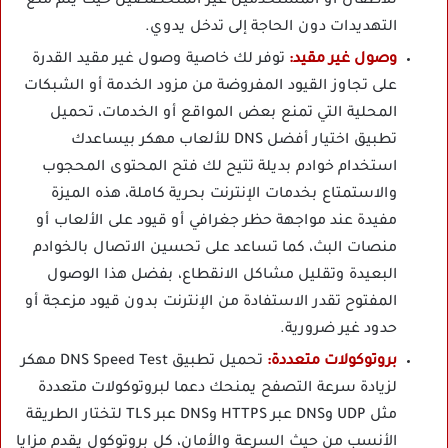
للأطفال أو المستخدمين غير المتخصصين حيث يتم منع
التهديدات دون الحاجة إلى تدخل يدوي.
وصول غير مقيد:
توفر لك خاصية وصول غير مقيد القدرة
على تجاوز القيود المفروضة من مزود الخدمة أو الشبكات
المحلية التي تمنع بعض المواقع أو الخدمات، تحميل
تطبيق اختيار أفضل DNS للألعاب مهكر بيساعدك
استخدام خوادم بديلة تتيح لك فتح المحتوى المحجوب
والاستمتاع بخدمات الإنترنت بحرية كاملة، هذه الميزة
مفيدة عند مواجهة حظر جغرافي أو قيود على الألعاب أو
منصات البث، كما تساعد على تحسين الاتصال بالخوادم
البعيدة وتقليل مشاكل الانقطاع، بفضل هذا الوصول
المفتوح تقدر الاستفادة من الإنترنت بدون قيود مزعجة أو
حدود غير ضرورية.
بروتوكولات متعددة:
تحميل تطبيق DNS Speed Test مهكر
لزيادة سرعة التصفح يمنحك دعما لبروتوكولات متعددة
مثل UDP وDNS عبر HTTPS وDNS عبر TLS لتختار الطريقة
الأنسب من حيث السرعة والأمان، كل بروتوكول يقدم مزايا