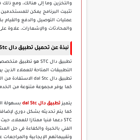
والتخزين وما إلى هنالك، ومع ذلك فا
تثبيت البرنامج يمكن للمستخدمين ا
عمليات التوصيل والدفع والقيام ب
والمحادثات والإشعارات، علاوة عل
نبذة عن تحميل تطبيق دال dal Stc
التطبيقات المتاحة للعملاء الذين 
تطبيق دال dal Stc 
كما يوفر مجموعة متنوعة من الخدم
يتميز
تطبيق دال dal Stc
بسهولة الا
كما يتم تحديثه بشكل دوري لإضافة ا
STC دعما فنيا ممتازا للعملاء،
الفني بالخبرة والكفاءة في حل ال
وتقييماتهم الإيجابية والمراجعات ع