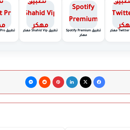
تطبيق Spotify Premium
تطبيق Shahid Vip مهكر
تطبيق CapCut Pro مهكر
مهكر
فيسبوك
‫X
لينكدإن
بينتيريست
ماسنجر