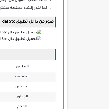
كذلك سحب الأموال من أجهزة 
كما تقدر إنشاء محفظة مشترك
صور من داخل تطبيق dal Stc
التطبيق
التصنيف
الترخيص
المطور
الحجم