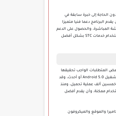
لة دون الحاجة إلى خبرة سابقة في
يقدم البرنامج دعما فنيا متميزا
دشة المباشرة، والحصول على الدعم
الفني في أي وقت وفي أي مكان، بشكل عام فإن البرنامج هو تطبيق ممتاز يسهل على المستخدمين استخدام خدمات STC بشكل أفضل
ة هنالك بعض المتطلبات الواجب تحقيقها
في الجهاز، من أجل التنزيل على أجهزة أندرويد يجب الأخذ بعين الاعتبار أن البرنامج يحتاج لنسخة نظام تشغيل Android 5.0 أو أحدث، وقد
 من خمسين ألف عملية تحميل، ومنذ
بة استخدام ممكنة، وأن يقدم أفضل
ل إلى الكاميرا والموقع والميكروفون