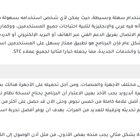
دال dal Stc بواجهة استخدام سهلة وبسيطة، حيث يمكن لأي شخص استخدامه بسهو
نه فيه عربي والإنجليزية لتلبية احتياجات جميع المستخدمين، ووكمان 
اتصال بفريق الدعم الفني عبر الهاتف أو البريد الإلكتروني أو الدر
والخدمات الجديدة، مما يجعله خيارا مثاليا لجميع عملاء STC.
 تحميل تطبيق دال dal Stc على مختلف الأجهزة والمنصات، ومن أجل تحميله على الأجهز
تقييم 3.5 من أصل علامة كاملة من خمس نجوم، وحتى الآن قد حصل على أكثر
2 وحتى الآن قد تم تحديثه وترقيته للعديد من المرات، بهدف أن يوفر أفضل تجر
من أجل أن يعمل تطبيق دال dal Stc بشكل مثالي يجب منحه بعض الأذون، من مثل أذن الوصو