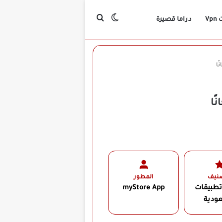
بحث عن
الوضع المظلم
Vp
دراما قصيرة
صنيف
المطور
تطبيقات
myStore App‏
ودية