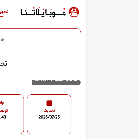
تطبي
ا
تحميل تط
تنزيل تطبيق دال dal Stc
تحديث
الإصد
.43
2026/07/25