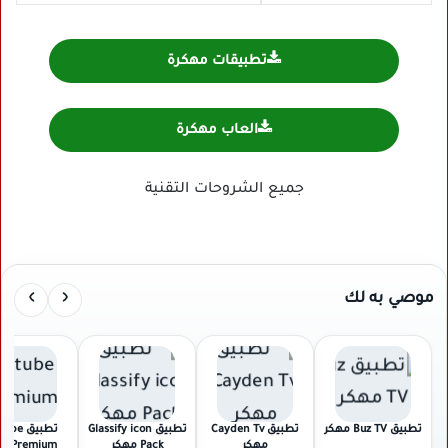
تطبيقات مهكرة
العاب مهكرة
جميع الشروحات التقنية
›
‹
موصي به لك
تطبيق Buz TV مهكر
تطبيق Cayden Tv
تطبيق Glassify icon
تطبيق e
مهكر
Pack مهكر
Premium مهكر