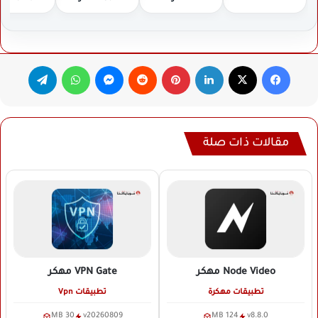
فيسبوك
‫X
لينكدإن
بينتيريست
ماسنجر
واتساب
تيلقرام
مقالات ذات صلة
Node Video
مهكر
VPN Gate
مهكر
تطبيقات مهكرة
تطبيقات Vpn
30 MB
v20260809
124 MB
v8.8.0