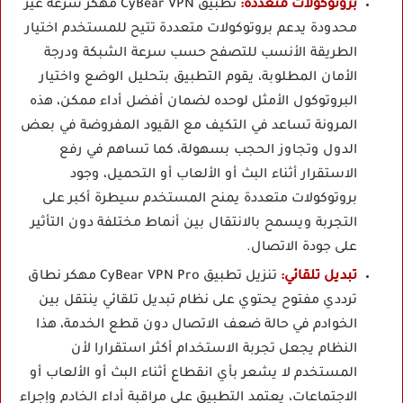
بروتوكولات متعددة:
تطبيق CyBear VPN مهكر سرعة غير
محدودة يدعم بروتوكولات متعددة تتيح للمستخدم اختيار
الطريقة الأنسب للتصفح حسب سرعة الشبكة ودرجة
الأمان المطلوبة، يقوم التطبيق بتحليل الوضع واختيار
البروتوكول الأمثل لوحده لضمان أفضل أداء ممكن، هذه
المرونة تساعد في التكيف مع القيود المفروضة في بعض
الدول وتجاوز الحجب بسهولة، كما تساهم في رفع
الاستقرار أثناء البث أو الألعاب أو التحميل، وجود
بروتوكولات متعددة يمنح المستخدم سيطرة أكبر على
التجربة ويسمح بالانتقال بين أنماط مختلفة دون التأثير
على جودة الاتصال.
تبديل تلقائي:
تنزيل تطبيق CyBear VPN Pro مهكر نطاق
ترددي مفتوح يحتوي على نظام تبديل تلقائي ينتقل بين
الخوادم في حالة ضعف الاتصال دون قطع الخدمة، هذا
النظام يجعل تجربة الاستخدام أكثر استقرارا لأن
المستخدم لا يشعر بأي انقطاع أثناء البث أو الألعاب أو
الاجتماعات، يعتمد التطبيق على مراقبة أداء الخادم وإجراء