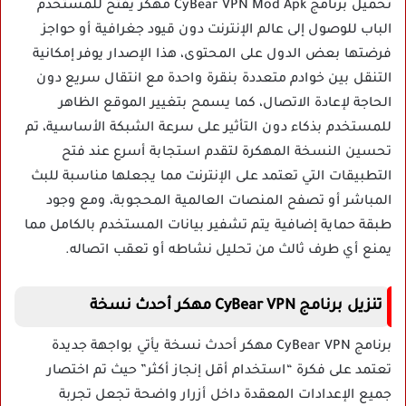
تحميل برنامج CyBear VPN Mod Apk مهكر يفتح للمستخدم
الباب للوصول إلى عالم الإنترنت دون قيود جغرافية أو حواجز
فرضتها بعض الدول على المحتوى، هذا الإصدار يوفر إمكانية
التنقل بين خوادم متعددة بنقرة واحدة مع انتقال سريع دون
الحاجة لإعادة الاتصال، كما يسمح بتغيير الموقع الظاهر
للمستخدم بذكاء دون التأثير على سرعة الشبكة الأساسية، تم
تحسين النسخة المهكرة لتقدم استجابة أسرع عند فتح
التطبيقات التي تعتمد على الإنترنت مما يجعلها مناسبة للبث
المباشر أو تصفح المنصات العالمية المحجوبة، ومع وجود
طبقة حماية إضافية يتم تشفير بيانات المستخدم بالكامل مما
يمنع أي طرف ثالث من تحليل نشاطه أو تعقب اتصاله.
تنزيل برنامج CyBear VPN مهكر أحدث نسخة
برنامج CyBear VPN مهكر أحدث نسخة يأتي بواجهة جديدة
تعتمد على فكرة “استخدام أقل إنجاز أكثر” حيث تم اختصار
جميع الإعدادات المعقدة داخل أزرار واضحة تجعل تجربة