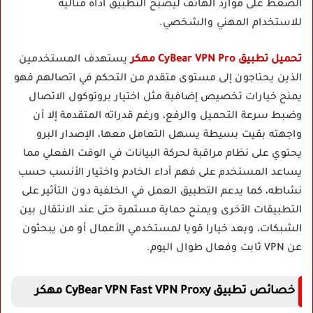
الضغط على موارد الهاتف ليصبح التطبيق أداة مثالية
للاستخدام المهني والشخصي.
تحميل تطبيق CyBear VPN Pro مهكر
يستهدف المستخدمين
الذين يحتاجون إلى مستوى متقدم من التحكم في اتصالهم فهو
يمنح خيارات تخصيص إضافية مثل اختيار بروتوكول الاتصال
وضبط سرعة التحميل والرفع، ورغم قدراته المتقدمة إلا أن
واجهته بقيت بسيطة يسهل التعامل معها، الإصدار البرو
يحتوي على نظام مراقبة لحركة البيانات في الوقت الفعلي مما
يساعد المستخدم على فهم أداء الخادم واختيار الأنسب حسب
نشاطه، كما يدعم التطبيق العمل في الخلفية دون التأثير على
التطبيقات الأخرى ويمنح حماية مستمرة حتى عند الانتقال بين
الشبكات، ويعد خيارا قويا لمستخدمي الأعمال أو من يبحثون
عن VPN ثابت وفعال طوال اليوم.
خصائص تطبيق CyBear VPN Fast VPN Proxy مهكر