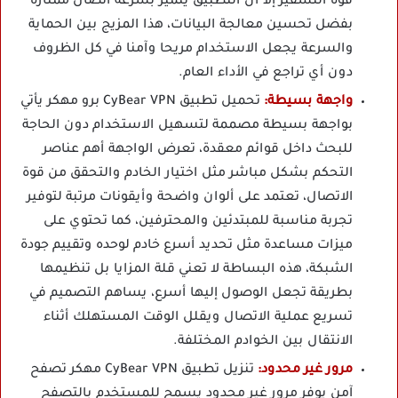
قوة التشفير إلا أن التطبيق يتميز بسرعة اتصال ممتازة
بفضل تحسين معالجة البيانات، هذا المزيج بين الحماية
والسرعة يجعل الاستخدام مريحا وآمنا في كل الظروف
دون أي تراجع في الأداء العام.
واجهة بسيطة:
تحميل تطبيق CyBear VPN برو مهكر يأتي
بواجهة بسيطة مصممة لتسهيل الاستخدام دون الحاجة
للبحث داخل قوائم معقدة، تعرض الواجهة أهم عناصر
التحكم بشكل مباشر مثل اختيار الخادم والتحقق من قوة
الاتصال، تعتمد على ألوان واضحة وأيقونات مرتبة لتوفير
تجربة مناسبة للمبتدئين والمحترفين، كما تحتوي على
ميزات مساعدة مثل تحديد أسرع خادم لوحده وتقييم جودة
الشبكة، هذه البساطة لا تعني قلة المزايا بل تنظيمها
بطريقة تجعل الوصول إليها أسرع، يساهم التصميم في
تسريع عملية الاتصال ويقلل الوقت المستهلك أثناء
الانتقال بين الخوادم المختلفة.
مرور غير محدود:
تنزيل تطبيق CyBear VPN مهكر تصفح
آمن يوفر مرور غير محدود يسمح للمستخدم بالتصفح