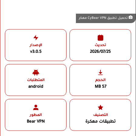
تحميل تطبيق CyBear VPN مهكر
تحديث
الإصدار
v3.0.5
2026/07/25
الحجم
المتطلبات
android
57 MB
التصنيف
المطور
تطبيقات مهكرة
Bear VPN‏