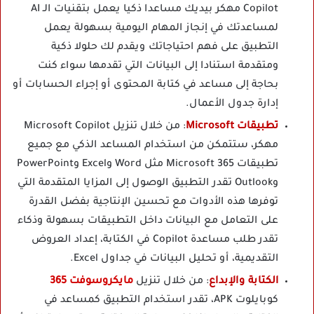
Copilot مهكر بيديك مساعدا ذكيا يعمل بتقنيات الـ AI
لمساعدتك في إنجاز المهام اليومية بسهولة يعمل
التطبيق على فهم احتياجاتك ويقدم لك حلولا ذكية
ومتقدمة استنادا إلى البيانات التي تقدمها سواء كنت
بحاجة إلى مساعد في كتابة المحتوى أو إجراء الحسابات أو
إدارة جدول الأعمال.
تطبيقات Microsoft
: من خلال تنزيل Microsoft Copilot
مهكر، ستتمكن من استخدام المساعد الذكي مع جميع
تطبيقات Microsoft 365 مثل Word وExcel وPowerPoint
وOutlook تقدر التطبيق الوصول إلى المزايا المتقدمة التي
توفرها هذه الأدوات مع تحسين الإنتاجية بفضل القدرة
على التعامل مع البيانات داخل التطبيقات بسهولة وذكاء
تقدر طلب مساعدة Copilot في الكتابة، إعداد العروض
التقديمية، أو تحليل البيانات في جداول Excel.
الكتابة والإبداع
: من خلال تنزيل
مايكروسوفت 365
كوبايلوت APK، تقدر استخدام التطبيق كمساعد في