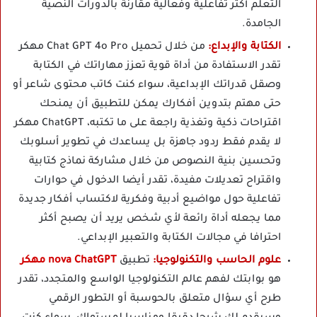
التعلم أكثر تفاعلية وفعالية مقارنة بالدورات النصية
الجامدة.
الكتابة والإبداع:
من خلال تحميل Chat GPT 4o Pro مهكر
تقدر الاستفادة من أداة قوية تعزز مهاراتك في الكتابة
وصقل قدراتك الإبداعية، سواء كنت كاتب محتوى شاعر أو
حتى مهتم بتدوين أفكارك يمكن للتطبيق أن يمنحك
اقتراحات ذكية وتغذية راجعة على ما تكتبه، ChatGPT مهكر
لا يقدم فقط ردود جاهزة بل يساعدك في تطوير أسلوبك
وتحسين بنية النصوص من خلال مشاركة نماذج كتابية
واقتراح تعديلات مفيدة، تقدر أيضا الدخول في حوارات
تفاعلية حول مواضيع أدبية وفكرية لاكتساب أفكار جديدة
مما يجعله أداة رائعة لأي شخص يريد أن يصبح أكثر
احترافا في مجالات الكتابة والتعبير الإبداعي.
علوم الحاسب والتكنولوجيا:
تطبيق
nova ChatGPT مهكر
هو بوابتك لفهم عالم التكنولوجيا الواسع والمتجدد، تقدر
طرح أي سؤال متعلق بالحوسبة أو التطور الرقمي