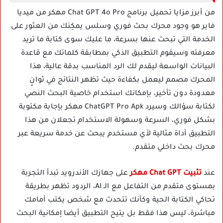
من أبرز مزايا تحميل برنامج Chat GPT 4o Pro مهكر من ميديا
فاير هو وجود محرك بحث فوري وسلس يمكِنك من العثور على
الخدمة التي تبحث عنها بسرعة، ما عليك سوى كتابة ما تريد
معرفته وسيقوم التطبيق الذكي بمطابقة كلماتك مع قاعدة
البيانات الواسعة ليقدم لك الرد المناسب بدقة عالية، هذا
المحرك مصمم ليعمل بكفاءة حيث تظهر النتائج في ثوانٍ
معدودة دون تأخير، بإمكانك استخدام خاصية البحث النصي
لكتابة سؤالك وسيرد ChatGPT Pro Apk مهكر بإجابة مكتوبة
بشكل فوري، السرعة وسهولة الاستخدام تجعلان من هذا
التطبيق أداة مثالية لأي مستخدم يبحث عن خدمة سريعة عبر
محرك بحث داخلي متقدم.
عند
تثبيت Chat GPT مهكر
على جهازك الأندرويد تبدأ التجربة
بمستوى متقدم من التفاعل مع الـ AI، الردود تظهر بطريقة
تحاكي الكتابة الحية وكأنك تتحدث مع شخص يكتب أمامك
مباشرة، ليس هذا فقط بل يتيح التطبيق أيضا إمكانية البحث