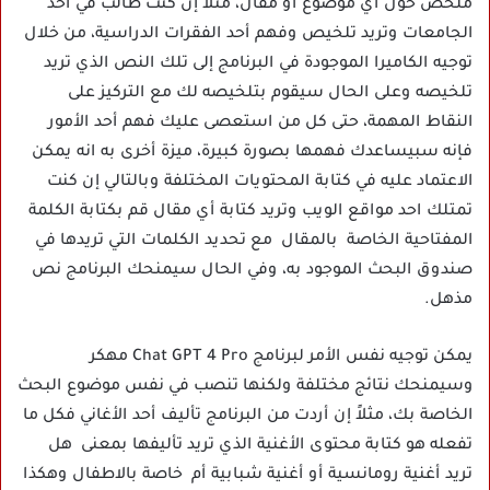
ملخص حول أي موضوع او مقال، مثلاً إن كنت طالب في أحد
الجامعات وتريد تلخيص وفهم أحد الفقرات الدراسية، من خلال
توجيه الكاميرا الموجودة في البرنامج إلى تلك النص الذي تريد
تلخيصه وعلى الحال سيقوم بتلخيصه لك مع التركيز على
النقاط المهمة، حتى كل من استعصى عليك فهم أحد الأمور
فإنه سبيساعدك فهمها بصورة كبيرة، ميزة أخرى به انه يمكن
الاعتماد عليه في كتابة المحتويات المختلفة وبالتالي إن كنت
تمتلك احد مواقع الويب وتريد كتابة أي مقال قم بكتابة الكلمة
المفتاحية الخاصة بالمقال مع تحديد الكلمات التي تريدها في
صندوق البحث الموجود به، وفي الحال سيمنحك البرنامج نص
مذهل.
يمكن توجيه نفس الأمر لبرنامج Chat GPT 4 Pro مهكر
وسيمنحك نتائج مختلفة ولكنها تنصب في نفس موضوع البحث
الخاصة بك، مثلاً إن أردت من البرنامج تأليف أحد الأغاني فكل ما
تفعله هو كتابة محتوى الأغنية الذي تريد تأليفها بمعنى هل
تريد أغنية رومانسية أو أغنية شبابية أم خاصة بالاطفال وهكذا