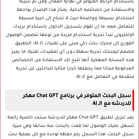
باستخدام الرابط المتوفر في نهاية المقال ومن ثم تثبيته
والاستفادة من خصائصه الذكية، يمتاز هذا الإصدار بواجهة
استخدام بسيطة وواضحة حيث لا تحتاج إلى خبرة مسبقة
للتعامل معه، ما إن تقوم بتسجيل الدخول باستخدام بريدك
الإلكتروني تبدأ تجربة استخدام فريدة من نوعها تتضمن الوصول
الفوري إلى محرك بحث ذكي مبني على تقنيات الـ AI، التطبيق
مصمم ليمنحك تجربة سهلة دون أي تعقيدات تقنية، ما يميز
هذه النسخة المهكرة أنها تتيح لك الاستفادة من الخصائص
المدفوعة مجانا مما يجعلها خيارا مثاليا للباحثين عن تجربة
متقدمة في التعامل مع الـ AI.
سجل البحث المتوفر في برنامج Chat GPT مهكر
للدردشه مع الـ AI
بعد تنزيل تطبيق Chat GPT مهكر للدردشة ستجد خاصية رائعة
تسهل عليك الوصول لما قمت بالبحث عنه سابقا وهي ميزة
سجل البحث، هذا السجل يتم حفظه لوحده مع كل عملية بحث