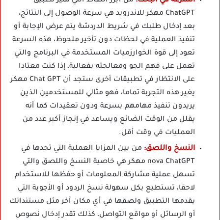
السرعة في البحث:
من أبرز النقاط التي تميز تطبيق
ChatGPT مهكر للاندرويد هي سرعة الوصول إلى النتائج،
بعد إدخال طلبك في شريط الدردشة يتم عرض الإجابة أو
تنفيذ العملية في لحظات دون تأخير ملحوظ، هذه السرعة
تعود إلى قوة الخوارزميات المستخدمة في البرنامج والتي
تعمل على فهم الجو ومعالجته بفعالية، إذا كنت معتادا
على الانتظار في تطبيقات أخرى ستجد أن Chat GPT مهكر
يغير هذه التجربة تماما، فهو مثالي للمستخدمين الذين
يريدون تنفيذ مهامهم بسرعة ودون تعقيدات كما أنه
يقلل من الوقت الضائع ويساعد في إنجاز أكبر عدد من
العمليات في وقت أقل.
النسخ واللصق:
من بين المزايا العملية التي تجدها في
nova ChatGPT مهكر هي خاصية النسخ واللصق والتي
تسهل عملية مشاركة المعلومات أو حفظها للاستخدام
لاحقا، تستطيع بكل سهولة نسخ الردود أو الأجوبة التي
يقدمها التطبيق ولصقها في أي مكان آخر مثل مستنداتك
أو الرسائل أو مواقع التواصل، كذلك تقدر إدخال نصوص