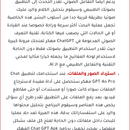
يدعم أيضا التفاعل الصوتي، تقدر التحدث إلى التطبيق
بصوتك الطبيعي وسيقوم بتحليل الكلام والرد عليك
صوتيا بطريقة قريبة جدا من أسلوب البشر، هذه الخاصية
تجعل عملية البحث أكثر سرعة وراحة خصوصا عند القيادة
أو في الحالات التي يصعب فيها الكتابة، تقنية التعرف
الصوتي المدعومة في ChatGPT مهكر تمنحك مرونة كبيرة
حيث تقدر استخدام التطبيق بصوتك فقط دون الحاجة
لاستخدام لوحة المفاتيح ما يجعله خيارا مثاليا لمحبي
التقنية والتفاعل الطبيعي مع الـ AI.
استرداد الصور والملفات:
عند استخدامك لتطبيق Chat
GPT 4o Pro مهكر ستحصل على أداة مفيدة لاسترجاع
الملفات سواء كانت صورا أو مستندات أو حتى مقاطع
فيديو، بعد رفع الملفات على التطبيق تقدر طرح أي سؤال
يخص هذه العناصر وسيقوم البرنامج بتحليل محتواها
والرد على استفساراتك بدقة، هذه الميزة تعد حلا عمليا
للبحث داخل ملفاتك دون الحاجة لفتح كل ملف بشكل
منفصل، بمجرد تحميل برنامج Chat GPT Apk المهكر