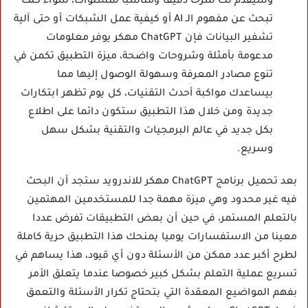
وسيقدم لك شرحا دقيقا ومناسبا لمستواك، سواء كنت
تبحث عن مفهوم الـ AI أو كيفية عمل الشبكات أو حتى آلية
تشفير البيانات فإن ChatGPT مهكر يوفر معلومات
مدعومة بأمثلة وشروحات واضحة، ميزة التطبيق تكمن في
تنوع مصادر المعرفة وسهولة الوصول إليها مما
بيساعدك مواكبة أحدث التقنيات، كل يوم تظهر ابتكارات
جديدة ومن خلال هذا التطبيق ستكون دائما على اطلاع
بكل جديد في عالم البرمجيات والتقنية بشكل سهل
وسريع.
بعد تحميل برنامج ChatGPT مهكر للاندرويد ستجد أن البحث
فيه غير محدود وهي ميزة مهمة جدا للمستخدمين المهتمين
بالتعلم المستمر، في حين أن بعض التطبيقات تفرض عددا
معينا من الاستفسارات يوميا يمنحك هذا التطبيق حرية كاملة
لطرح أكبر عدد ممكن من الأسئلة دون أي قيود، هذا يساهم في
تسريع عملية التعلم بشكل كبير خصوصا عندما يتعلق الأمر
بفهم المواضيع المعقدة التي بتحتاج تكرار الأسئلة والتعمق