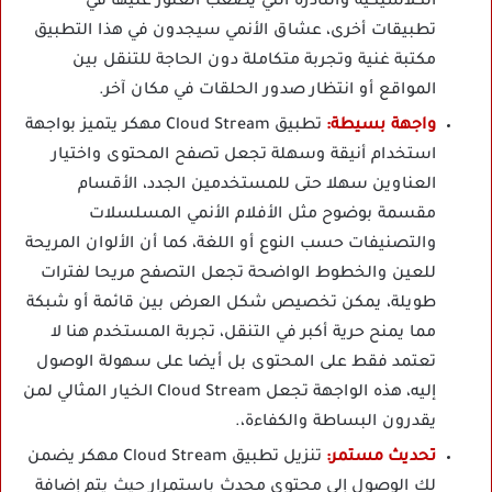
الكلاسيكية والنادرة التي يصعب العثور عليها في
تطبيقات أخرى، عشاق الأنمي سيجدون في هذا التطبيق
مكتبة غنية وتجربة متكاملة دون الحاجة للتنقل بين
المواقع أو انتظار صدور الحلقات في مكان آخر.
واجهة بسيطة:
تطبيق Cloud Stream مهكر يتميز بواجهة
استخدام أنيقة وسهلة تجعل تصفح المحتوى واختيار
العناوين سهلا حتى للمستخدمين الجدد، الأقسام
مقسمة بوضوح مثل الأفلام الأنمي المسلسلات
والتصنيفات حسب النوع أو اللغة، كما أن الألوان المريحة
للعين والخطوط الواضحة تجعل التصفح مريحا لفترات
طويلة، يمكن تخصيص شكل العرض بين قائمة أو شبكة
مما يمنح حرية أكبر في التنقل، تجربة المستخدم هنا لا
تعتمد فقط على المحتوى بل أيضا على سهولة الوصول
إليه، هذه الواجهة تجعل Cloud Stream الخيار المثالي لمن
يقدرون البساطة والكفاءة،.
تحديث مستمر:
تنزيل تطبيق Cloud Stream مهكر يضمن
لك الوصول إلى محتوى محدث باستمرار حيث يتم إضافة