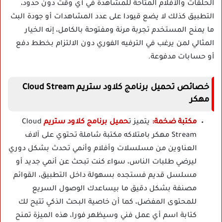
الحلقات والأفلام المتاحة للمشاهدة في أي وقت دون حدود،
التطبيق كذلك لا يضع قيودا على عدد المشاهدات أو جودة البث
ما يمنح المستخدم تجربة مرنة ومفتوحة بالكامل، إنه الخيار
المثالي لمن يرغب في الترفيه الفوري دون الالتزام بخطط دفع
أو حسابات مدفوعة.
خصائص تحميل برنامج كلاود ستريم Cloud Stream
مهكر
مكتبة ضخمة:
يتميز ت
حميل برنامج كلاود ستريم
Cloud
Stream مهكر بامتلاكه مكتبة شاملة تحتوي على آلاف
العناوين من مسلسلات وأفلام وأنمي تحدث بشكل دوري
ليرضي طلبات الناس، سواء كنت تبحث عن أنمي جديد أو
مسلسل قديم فستجده بسهولة داخل التطبيق، القوائم
مصنفة بشكل دقيق ما بيساعدك الوصول السريع
للمحتوى المفضل، كما أن خاصية البحث الذكي تتيح لك
كتابة اسم أي عمل فني وسيظهر فورا، هذه الميزة تمنح