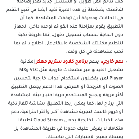
كنت تتابع أنمي طويل أو مسلسل جديد تقدر إضافته
لقائمتك بضغطة زر، هذه الميزة تفيد أيضا في تتبع التقدم
في الحلقات ومعرفة أين توقفت المشاهدة، كما أن
التطبيق يقوم بمزامنة هذه القوائم لوحده داخل الجهاز
دون الحاجة لحساب تسجيل دخول، إنها طريقة ذكية
لتنظيم مكتبتك الشخصية والبقاء على اطلاع دائم بما
تحب مشاهدته في كل وقت.
دعم خارجي:
يدعم
برنامج كلاود ستريم مهكر
إمكانية
تشغيل الفيديو عبر مشغلات خارجية مثل VLC وMX
Player لمن يفضلون استخدام أدوات خارجية لتحسين
الصوت أو الترجمة أو العرض، هذا الدعم يجعل التطبيق
أكثر مرونة ويمنح المستخدم حرية اختيار بيئة المشاهدة
التي يرتاح لها، كما يمكن ربط التطبيق بشاشة تلفاز ذكية
أو كروم كاست لتجربة مشاهدة أكبر وأكثر احترافية، دعم
هذه الخيارات الخارجية يجعل Cloud Stream تطبيقا
متكاملا لا يفرض عليك حدودا في طريقة المشاهدة بل
يمنحك جميع الاختيارات التي تناسبك.