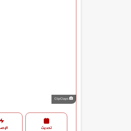
ClipClaps
تحديث
الإصد