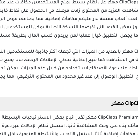
يعتمد تحميل تطبيق كليب كلابس ClipClaps مهكر على نظام بسيط يمنح المستخدمين م
 شاهدت المزيد من المحتوى زادت فرصك في الحصول على نقاط قابلة 
عب ألعاب ممتعة تدر عليهم مكافآت إضافية، مما يضاعف فرص الربح 
ز بعض القيود التي تفرضها النسخة الأصلية يمكن للمستخدمين اس
يأتي تنزيل تطبيق ClipClaps Mod Apk مهكر بالعديد من الميزات التي تجعله أكثر جاذبية للم
في المشاهدة كما تتيح إمكانية تخطي الإعلانات الرخمة، مما يمنح ت
رباحك عند دعوة الأصدقاء لاستخدامه من خلال هذه الميزات، يمكن تح
ح التطبيق الوصول إلى عدد غير محدود من المحتوى الترفيهي، مما يج
لزيادة أرباحك عند استخدام برنامج ClipClaps Premium مهكر تقدر اتباع بعض ال
فأتك بناء على وقت المشاهدة ثانيا، استغل نظام الإحالات عبر دعو
كافآت إضافية ثالثا، استغل الألعاب والأنشطة المتوفرة داخل الت