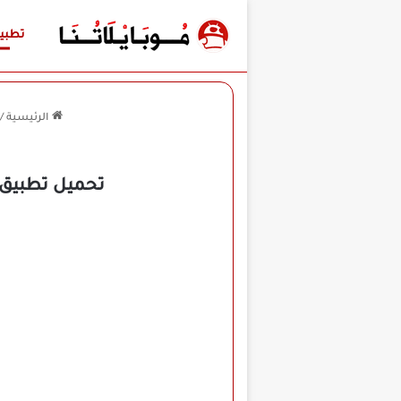
تطبي
الرئيسية
/
تحميل تطبيق كليب كلابس ClipClaps مهك