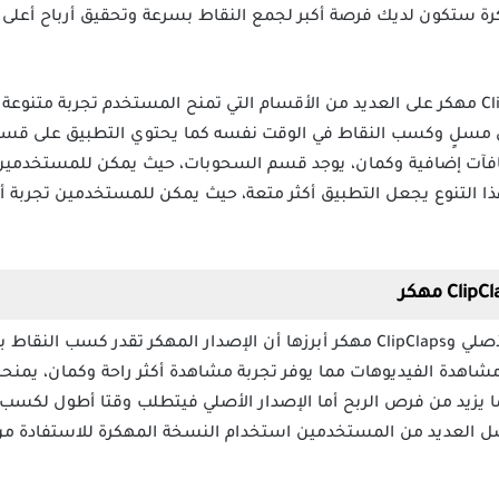
ة ستكون لديك فرصة أكبر لجمع النقاط بسرعة وتحقيق أرباح أعلى دون
يحتوي تطبيق كليب كلابس ClipClaps مهكر على العديد من الأقسام التي تمنح المستخدم تج
سلٍ وكسب النقاط في الوقت نفسه كما يحتوي التطبيق على قسم ا
افآت إضافية وكمان، يوجد قسم السحوبات، حيث يمكن للمستخدمين
 هذا التنوع يجعل التطبيق أكثر متعة، حيث يمكن للمستخدمين تجرب
هناك عدة فروقات بين ClipClaps الأصلي وClipClaps مهكر أبرزها أن الإصدار المهكر
اء مشاهدة الفيديوهات مما يوفر تجربة مشاهدة أكثر راحة وكمان، يمن
ا يزيد من فرص الربح أما الإصدار الأصلي فيتطلب وقتا أطول لكسب 
ل العديد من المستخدمين استخدام النسخة المهكرة للاستفادة من 