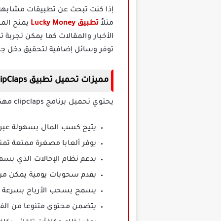
مثلاً
تطبيق Lucky Money
توفر وسائل إضافية لتحقيق دخل جانب
مميزات تحميل تطبيق
ClipClaps مهكر
يحتوي تحميل برنامج clipclaps مهكر على عدد كبير من المميزات التي توجد في تطبيق clipclaps مهكر وهي على النحو التالي:
يتيح كسب المال بسهولة عبر 
يوفر ألعابا مصغرة ممتعة تم
يدعم نظام الإحالات الذي يس
يقدم سحوبات يومية يمكن من خل
يسمح بسحب الأرباح بسرعة عبر PayPal والعديد من الوسائل ا
يتضمن محتوى متنوعا من الفيد