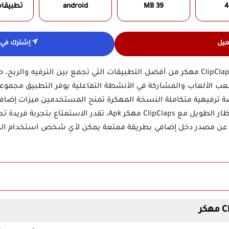
4
39 MB
android
تطبيقا
ميل
إشترك في ق
يعتبر تحميل تطبيق كليب كلابس ClipClaps مهكر من أفضل التطبيقات التي تجمع بين ال
عب الألعاب والمشاركة في الأنشطة التفاعلية يوفر التطبيق مجموعة
 ترفيهية متكاملة النسخة المهكرة تمنح المستخدمين ميزات إضافية 
جمع المكافآت دون الحاجة إلى الانتظار الطويل مع ClipClaps مهكر pk
ون عن مصدر دخل إضافي بطريقة ممتعة يمكن لأي شخص استخدام التط