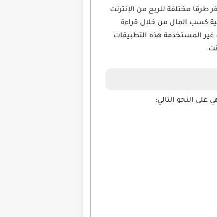
ات المتاحة التي توفر طرقا مختلفة للربح من الإنترنت
 مكافآت عند تجربة ألعاب الحظ، بينما يوفر Cashzine إمكانية كسب المال من خلال قراءة
اركة بيانات الإنترنت غير المستخدمة هذه التطبيقات
نت.